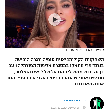
כדורסל נשים
נבחרת ישראל
יורוליג
ליגה ספרדית
טניס
VOD
מכבי תל אביב
מכבי חיפה
יורוקאפ
ליגה איטלקית
כדוריד
הפועל חולון
בית"ר ירושלים
רץ ברשת
ליגה צרפתית
כדורעף
הפועל ירושלים
מכבי תל אביב
ליגה הולנדית
שחייה
תוצאות
סופיה ורגרה
|
אינסטגרם
דני אבדיה
הפועל תל אביב
ליגה טורקית
השחקנית הקולומביאנית סופיה ורגרה הופיעה
ג'ודו
הפועל חיפה
בגרנד פרי מונאקו במסגרת אליפות הפורמלה 1 עם
לוח שידורים
ליגה סינית
בן זוג חדש ממש ליד הגראז' של לואיס המילטון,
אגרוף
הפועל באר שבע
חודשים אחרי שהנהג הבריטי האגדי איבד עניין ועזב
ליגה ברזילאית
ברחבה
אותה מאוכזבת
ספורט אולימפי
מכבי נתניה
ליגות נוספות
UFC
"מעל הליגה" – פודקאסט
בני יהודה
מערכת ספורט 1
היאבקות WWE
יום שלישי, 22:21, 27.05.25