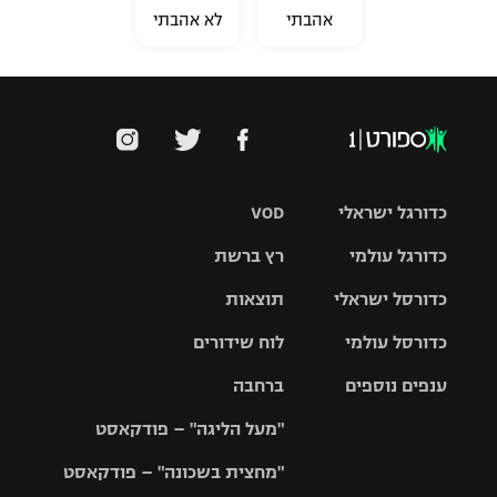
אהבתי
לא אהבתי
כדורגל ישראלי
VOD
כדורגל עולמי
רץ ברשת
ליגת העל
כדורסל ישראלי
תוצאות
ליגת
ליגה לאומית
האלופות
כדורסל עולמי
לוח שידורים
ליגת ווינר
סל
גביע הטוטו
ענפים נוספים
ברחבה
ליגה
NBA
אירופית
"מעל הליגה" – פודקאסט
ליגה לאומית
ליגיונרים
טניס
יורוליג
ליגה אנגלית
"מחצית בשכונה" – פודקאסט
כדורסל נשים
גביע המדינה