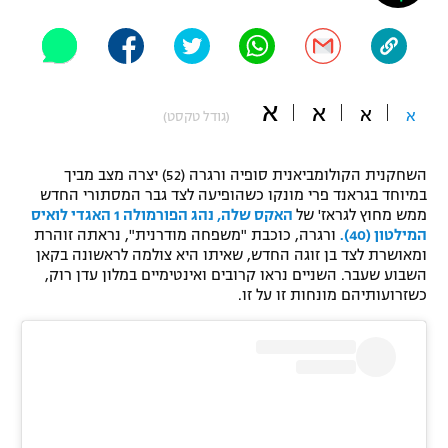
"מחצית בשכונה" – פודקאסט
אופניים
ספורט מוטורי
משתתפים וזוכים בפרסים
א
א
א
א
(גודל טקסט)
כדורמים
תקנון משתתפים וזוכים בפרסים
טניס
השחקנית הקולומביאנית סופיה ורגרה (52) יצרה מצב מביך
פוטבול אמריקאי NFL
במיוחד בגראנד פרי מונקו כשהופיעה לצד גבר המסתורי החדש
תקנון עבור פעילות אלקטרה
ממש מחוץ לגראז' של
האקס שלה, נהג הפורמולה 1 האגדי לואיס
גיימינג E-Sports
בייסבול MLB
המילטון (40).
ורגרה, כוכבת "משפחה מודרנית", נראתה זוהרת
תקנון עבור פעילות ספורט 1 – "מרלן"
ומאושרת לצד בן זוגה החדש, שאיתו היא צולמה לראשונה בקאן
השבוע שעבר. השניים נראו קרובים ואינטימיים במלון עדן רוק,
ספורט אתגרי ואקסטרים
כשזרועותיהם מונחות זו על זו.
תנאי שימוש
אומנויות לחימה
מדיניות פרטיות
גיימינג E-Sports
תקנון פעילות ספורט 1