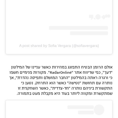
A post shared by Sofia Vergara (@sofiavergara)
אולם הרומן הבטיח התפוגג במהירות כאשר עניינו של המילטון
"דעך", כפי שדיווח אתר "RadarOnline". מקורות פנימיים חשפו
כי ורגרה ראתה בהמילטון "החבר המושלם ותפיסה נהדרת", אך
נותרה עם תחושת "נטישה" כאשר הוא התרחק. נטען כי
התקשורת ביניהם נותרה "חד-צדדית", כאשר השחקנית זו
שמתקשרת ומקווה ליותר בעוד היא מקבלת מעט בתמורה.