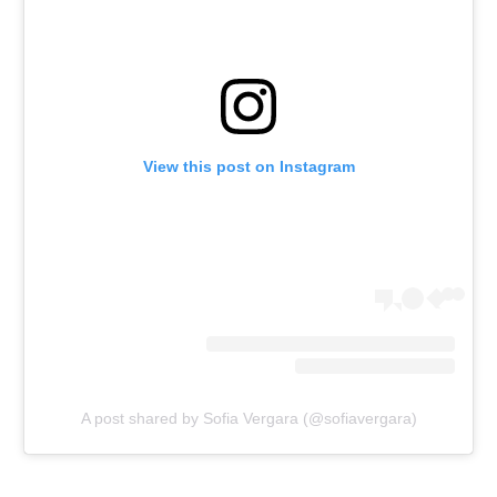
רשיון להקרנה פומבית לבית עסק
הצטרפות לחבילת הערוצים
לוח דרושים – ג'ובנט
View this post on Instagram
תגיות
המגזין
A post shared by Sofia Vergara (@sofiavergara)