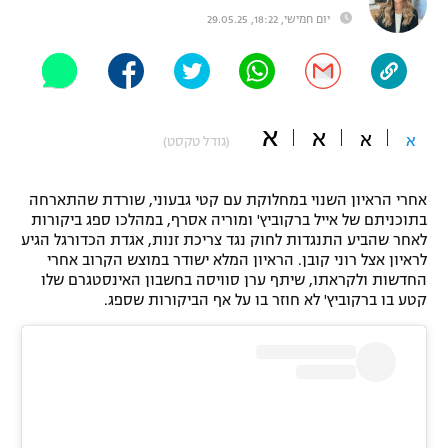
יום חמישי, 18:22, 29.05.25
"מחצית בשכונה" – פודקאסט
אופניים
ספורט מוטורי
משתתפים וזוכים בפרסים
א
א
כדורמים
א
א
(גודל טקסט)
תקנון משתתפים וזוכים בפרסים
טניס
פוטבול אמריקאי NFL
אחרי הראיון השנוי במחלוקת עם קטי גבעוני, שורדת שהתארחה
תקנון עבור פעילות אלקטרה
בתוכניתם של אייל ברקוביץ' ומוריה אסרף, במהלכו ספג ביקורות
גיימינג E-Sports
בייסבול MLB
לאחר שהביע התנגדות לחוק נגד צריכת זנות, אגדת הכדורגל הגיע
תקנון עבור פעילות ספורט 1 – "מרלן"
לראיון אצל רוני קובן. הראיון המלא ישודר במוצש הקרוב אחרי
החדשות ולקראתו, שיתף ערן סוויסה בחשבון האינסטגרם שלו
ספורט אתגרי ואקסטרים
תנאי שימוש
קטע בו ברקוביץ' לא חוזר בו על אף הביקורות שספג.
אומנויות לחימה
מדיניות פרטיות
גיימינג E-Sports
תקנון פעילות ספורט 1