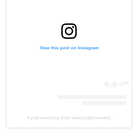
רשיון להקרנה פומבית לבית עסק
הצטרפות לחבילת הערוצים
לוח דרושים – ג'ובנט
View this post on Instagram
תגיות
המגזין
A post shared by Eran Swissa (@eranswis)