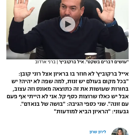
כדורסל נשים
נבחרת ישראל
יורוליג
ליגה ספרדית
טניס
VOD
מכבי תל אביב
מכבי חיפה
יורוקאפ
ליגה איטלקית
כדוריד
הפועל חולון
בית"ר ירושלים
רץ ברשת
ליגה צרפתית
כדורעף
הפועל ירושלים
מכבי תל אביב
ליגה הולנדית
שחייה
תוצאות
"עושים דברים בשקט". איל ברקוביץ'
|
ברני ארדוב
דני אבדיה
הפועל תל אביב
ליגה טורקית
אייל ברקוביץ' לא חוזר בו בראיון אצל רוני קובן:
ג'ודו
הפועל חיפה
"בכל מקום בעולם יש זנות, למה שפה לא יהיה? יש
לוח שידורים
ליגה סינית
בחורות שעושות את זה כתוצאה מאונס וזה עצוב,
אגרוף
הפועל באר שבע
אבל יש כאלו שרוצות כסף קל. אני לא הייתי אף פעם
ליגה ברזילאית
ברחבה
עם זונה". שני כספי הגיבה: "בושה של בנאדם".
ספורט אולימפי
מכבי נתניה
גבעוני: "הראיון הביא למודעות"
ליגות נוספות
UFC
"מעל הליגה" – פודקאסט
בני יהודה
לירון שרון
היאבקות WWE