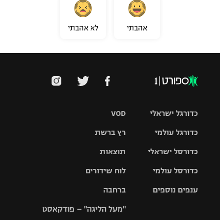
אהבתי
לא אהבתי
כדורגל ישראלי
VOD
כדורגל עולמי
רץ ברשת
ליגת העל
כדורסל ישראלי
תוצאות
ליגת
ליגה לאומית
האלופות
כדורסל עולמי
לוח שידורים
ליגת ווינר
סל
גביע הטוטו
ענפים נוספים
ברחבה
ליגה
NBA
אירופית
"מעל הליגה" – פודקאסט
ליגה לאומית
ליגיונרים
טניס