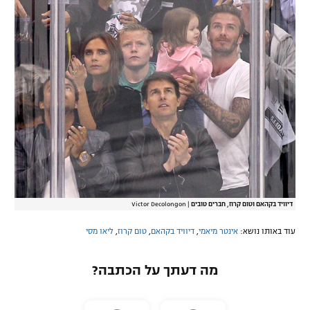
דיוויד בקהאם וטום קרוז, חברים טובים
|
Victor Decolongon
עוד באותו נושא:
אינטר מיאמי
,
דיוויד בקהאם
,
טום קרוז
,
ליאו מסי
מה דעתך על הכתבה?