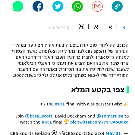
"מחצית בשכונה" – פודקאסט
אופניים
א
א
א
ספורט מוטורי
א
משתתפים וזוכים בפרסים
(גודל טקסט)
כדורמים
הכוכב ההוליוודי טום קרוז ביצע הופעת אורח מפתיעה במהלך
תקנון משתתפים וזוכים בפרסים
טניס
הסיקור של CBS Sports לפני גמר ליגת האלופות, כאשר הצטרף
פוטבול אמריקאי NFL
למנחה קייט אבדו ולחברו כדורגלן העבר האגדי דייויד בקהאם.
תקנון עבור פעילות אלקטרה
קרוז שיבח את בקהאם והביע את דעתו כי האנגלי הבינלאומי
גיימינג E-Sports
לשעבר שינה לחלוטין את פני הכדורגל באמריקה עם המעבר
בייסבול MLB
תקנון עבור פעילות ספורט 1 – "מרלן"
הפורץ דרך שלו ל-MLS כשחקן בלוס אנג'לס גלקסי בשנת 2007.
ספורט אתגרי ואקסטרים
צפו בקטע המלא
תנאי שימוש
אומנויות לחימה
It's the
#UCL
final with a superstar twist
מדיניות פרטיות
גיימינג E-Sports
Join
@kate_scott
, David Beckham and
@TomCruise
to
watch the
#UCL
final
pic.twitter.com/74T8AoQqkd
תקנון פעילות ספורט 1
(@CBSSportsGolazo)
May 31,
— CBS Sports Golazo