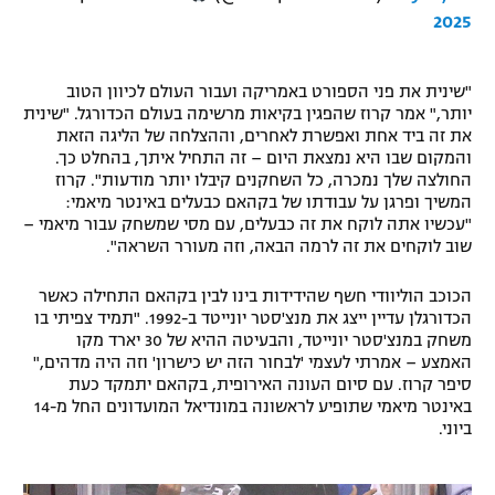
2025
רשיון להקרנה פומבית לבית עסק
הצטרפות לחבילת הערוצים
"שינית את פני הספורט באמריקה ועבור העולם לכיוון הטוב
יותר," אמר קרוז שהפגין בקיאות מרשימה בעולם הכדורגל. "שינית
לוח דרושים – ג'ובנט
את זה ביד אחת ואפשרת לאחרים, וההצלחה של הליגה הזאת
והמקום שבו היא נמצאת היום – זה התחיל איתך, בהחלט כך.
החולצה שלך נמכרה, כל השחקנים קיבלו יותר מודעות". קרוז
תגיות
המשיך ופרגן על עבודתו של בקהאם כבעלים באינטר מיאמי:
"עכשיו אתה לוקח את זה כבעלים, עם מסי שמשחק עבור מיאמי –
המגזין
שוב לוקחים את זה לרמה הבאה, וזה מעורר השראה".
הכוכב הוליוודי חשף שהידידות בינו לבין בקהאם התחילה כאשר
הכדורגלן עדיין ייצג את מנצ'סטר יונייטד ב-1992. "תמיד צפיתי בו
משחק במנצ'סטר יונייטד, והבעיטה ההיא של 30 יארד מקו
האמצע – אמרתי לעצמי 'לבחור הזה יש כישרון' וזה היה מדהים,"
סיפר קרוז. עם סיום העונה האירופית, בקהאם יתמקד כעת
באינטר מיאמי שתופיע לראשונה במונדיאל המועדונים החל מ-14
ביוני.