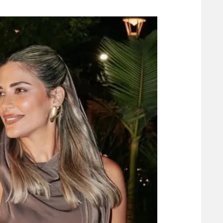
משתתפים וזוכים בפרסים
מכבי ת
הפועל 
תקנון משתתפים וזוכים בפרסים
הפועל 
תקנון עבור פעילות אלקטרה
הפועל 
תקנון עבור פעילות ספורט 1 – "מרלן"
מכבי נ
טניס
בני יהו
גיימינג E-Sports
תנאי שימוש
מדיניות פרטיות
תקנון פעילות ספורט 1
רשיון להקרנה פומבית לבית עסק
הצטרפות לחבילת הערוצים
לוח דרושים – ג'ובנט
תגיות