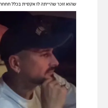
שהוא זוכר שהייתה לו אקסית בכלל חחחח"