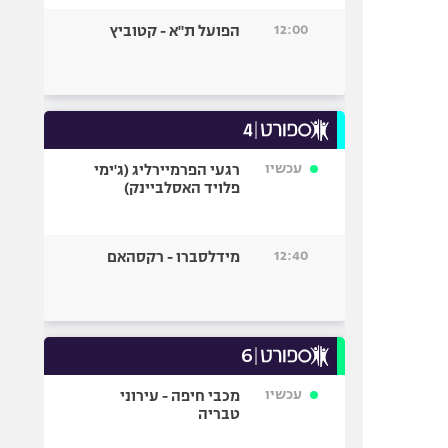
12:00
הפועל ת"א - קטוביץ
עכשיו
רגעי הפרמיירליג (ג'ימי
פלויד האסלביינק)
12:40
מידלסברו - רקסהאם
עכשיו
מכבי חיפה - עירוני
טבריה