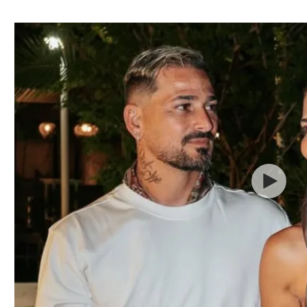
ל אביב
ליגה טורקית
תל אביב
ליגה סינית
חיפה
ליגה ברזילאית
באר שבע
ליגות נוספות
תניה
דה