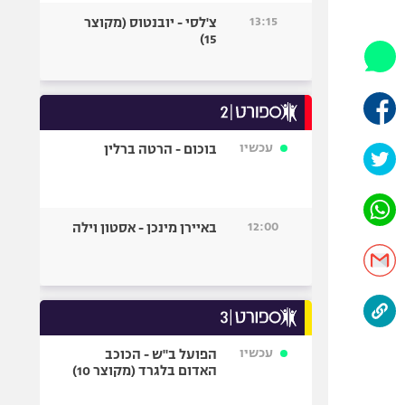
היאבקות WWE
13:15
צ'לסי - יובנטוס (מקוצר
אופניים
15)
ספורט מוטורי
כדורמים
פוטבול אמריקאי NFL
בייסבול MLB
עכשיו
בוכום - הרטה ברלין
ספורט אתגרי
ואקסטרים
אומנויות לחימה
12:00
באיירן מינכן - אסטון וילה
גיימינג E-Sports
עכשיו
הפועל ב"ש - הכוכב
האדום בלגרד (מקוצר 10)