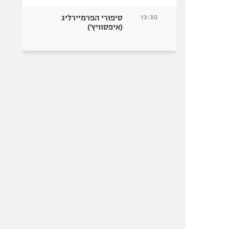
13:30
סיפורי הפרמיירליג
(איפסוויץ')