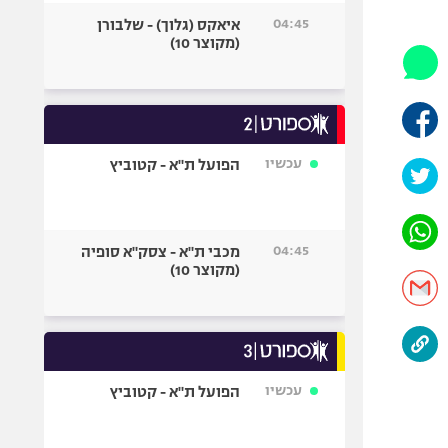
היאבקות WWE
04:45
איאקס (גלוך) - שלבורן
אופניים
(מקוצר 10)
ספורט מוטורי
כדורמים
פוטבול אמריקאי NFL
בייסבול MLB
עכשיו
הפועל ת"א - קטוביץ
ספורט אתגרי
ואקסטרים
אומנויות לחימה
04:45
מכבי ת"א - צסק"א סופיה
גיימינג E-Sports
(מקוצר 10)
עכשיו
הפועל ת"א - קטוביץ