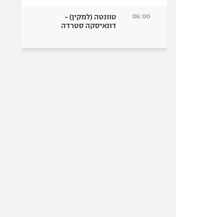
06:00
טוונטה (למקין) -
דונאיסקה סטרדה