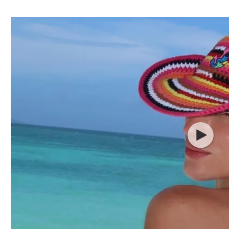
ל אביב
ליגה טורקית
תל אביב
ליגה סינית
חיפה
ליגה ברזילאית
באר שבע
ליגות נוספות
תניה
דה