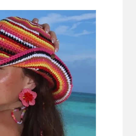
משתתפים וזוכים בפרסים
מכבי ת
הפועל 
תקנון משתתפים וזוכים בפרסים
הפועל 
תקנון עבור פעילות אלקטרה
הפועל 
תקנון עבור פעילות ספורט 1 – "מרלן"
מכבי נ
טניס
בני יהו
גיימינג E-Sports
תנאי שימוש
מדיניות פרטיות
תקנון פעילות ספורט 1
רשיון להקרנה פומבית לבית עסק
הצטרפות לחבילת הערוצים
לוח דרושים – ג'ובנט
תגיות