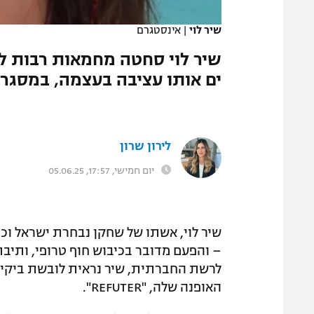
המגזין
שיר לוי
|
אינסטגרם
שיר לוי סחטה מחמאות רבות 
ים אותו עציבה בעצמה, במסגרת
לירון שרון
יום חמישי, 17:57, 05.06.25
שיר לוי, אשתו של שחקן נבחרת ישראל וכו
– והפעם מדובר בכיבוש חוף טרופי, ותי
לרשת החברתית, שיר נראית לובשת ביקיני
האופנה שלה, "REFUTER".