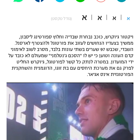
"מחצית בשכונה" – פודקאסט
אופניים
א
א
א
א
(גודל טקסט)
ספורט מוטורי
משתתפים וזוכים בפרסים
ויקטור גיוקרש, כוכב נבחרת שבדיה וחלוץ ספורטינג ליסבון,
כדורמים
ממשיך בצעדיו הנחושים לעזוב את פורטוגל ולהצטרף לארסנל.
תקנון משתתפים וזוכים בפרסים
השבדי, שכבש 97 שערים בשתי עונות בלבד, מסרב לשוב לאימוני
טניס
קדם העונה וטוען כי יש לו "הסכם ג'נטלמני" שמעולם לא כובד על
פוטבול אמריקאי NFL
ידי המועדון. במטרה לנתק כל קשר לפורטוגל, גיוקרש החליט
תקנון עבור פעילות אלקטרה
לפרק גם את מערכת היחסים עם בת זוגו, הדוגמנית והשחקנית
גיימינג E-Sports
בייסבול MLB
הפורטוגזית אינס אגיאר.
תקנון עבור פעילות ספורט 1 – "מרלן"
ספורט אתגרי ואקסטרים
תנאי שימוש
אומנויות לחימה
מדיניות פרטיות
גיימינג E-Sports
תקנון פעילות ספורט 1