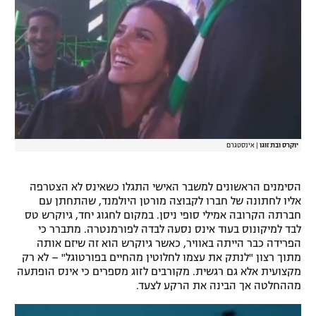
רשיון להקרנה פומבית לבית עסק
הצטרפות לחבילת הערוצים
לוח דרושים – ג'ובנט
תגיות
יוקרס ובת זוגו
|
אינסטגרם
המגזין
הסימנים הראשונים למשבר האישי התגלו כשאינס לא הצטרפה
אליו לחתונה של חברו לקבוצה מורטן היולמנד, שהתחתן עם
חברתה הקרובה אמילי סופי ניסן. במקום לחגוג יחד, גיוקרש טס
לבד למיקונוס בעוד אינס נסעה לבדה לפורמנטרה. מתברר כי
הפרידה כבר הייתה באוויר, כאשר גיוקרש הוא זה שיזם אותה
מתוך רצון "לנתק את עצמו לחלוטין מהחיים בפורטוגל" – לא רק
מקצועית אלא גם רגשית. מקורבים לזוג מספרים כי אינס הופתעה
מההחלטה אך הבינה את הרקע לצעד.