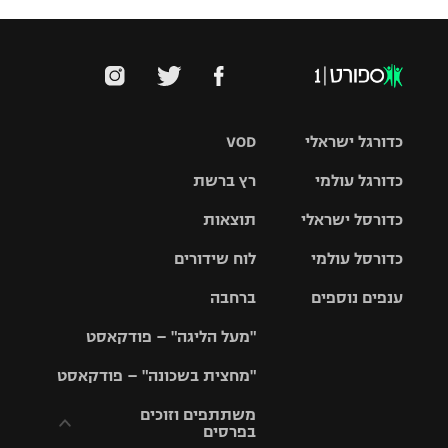
כדורגל ישראלי
VOD
כדורגל עולמי
רץ ברשת
ליגת העל
כדורסל ישראלי
תוצאות
ליגת
ליגה לאומית
האלופות
כדורסל עולמי
לוח שידורים
ליגת ווינר
סל
גביע הטוטו
ענפים נוספים
ברחבה
ליגה
NBA
אירופית
"מעל הליגה" – פודקאסט
ליגה לאומית
ליגיונרים
טניס
יורוליג
ליגה אנגלית
"מחצית בשכונה" – פודקאסט
כדורסל נשים
גביע המדינה
כדוריד
יורוקאפ
ליגה גרמנית
משתתפים וזוכים
בפרסים
מכבי תל
נבחרת
כדורעף