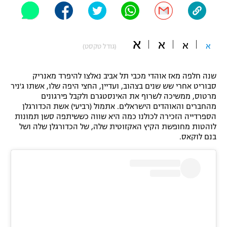
"מחצית בשכונה" – פודקאסט
אופניים
א
א
א
ספורט מוטורי
א
משתתפים וזוכים בפרסים
(גודל טקסט)
כדורמים
שנה חלפה מאז אוהדי מכבי תל אביב נאלצו להיפרד מאנריק
תקנון משתתפים וזוכים בפרסים
טניס
סבוריט אחרי שש שנים בצהוב, ועדיין, החצי היפה שלו, אשתו ג'ניר
פוטבול אמריקאי NFL
מרטוס, ממשיכה לשרוף את האינסטגרם ולקבל פירגונים
תקנון עבור פעילות אלקטרה
מהחברים והאוהדים הישראלים. אתמול (רביעי) אשת הכדורגלן
גיימינג E-Sports
הספרדייה הזכירה לכולנו כמה היא שווה כששיתפה סשן תמונות
בייסבול MLB
תקנון עבור פעילות ספורט 1 – "מרלן"
לוהטות מחופשת הקיץ האקזוטית שלה, של הכדורגלן שלה ושל
בנם לוקאס.
ספורט אתגרי ואקסטרים
תנאי שימוש
אומנויות לחימה
מדיניות פרטיות
גיימינג E-Sports
תקנון פעילות ספורט 1