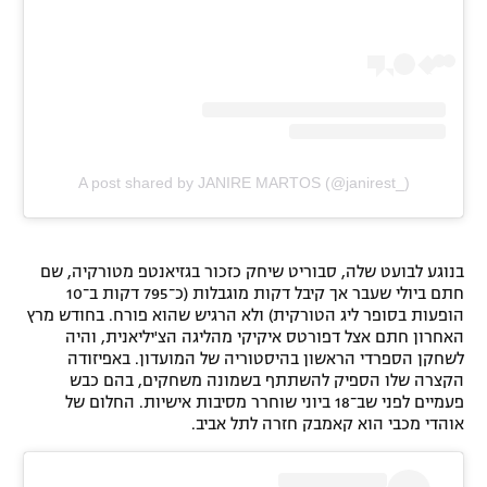
A post shared by JANIRE MARTOS (@janirest_)
בנוגע לבועט שלה, סבוריט שיחק כזכור בגזיאנטפ מטורקיה, שם
חתם ביולי שעבר אך קיבל דקות מוגבלות (כ־795 דקות ב־10
הופעות בסופר ליג הטורקית) ולא הרגיש שהוא פורח. בחודש מרץ
האחרון חתם אצל דפורטס איקיקי מהליגה הצ'יליאנית, והיה
לשחקן הספרדי הראשון בהיסטוריה של המועדון. באפיזודה
הקצרה שלו הספיק להשתתף בשמונה משחקים, בהם כבש
פעמיים לפני שב־18 ביוני שוחרר מסיבות אישיות. החלום של
אוהדי מכבי הוא קאמבק חזרה לתל אביב.