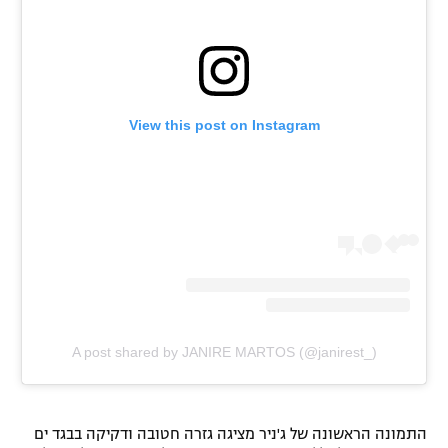
רשיון להקרנה פומבית לבית עסק
הצטרפות לחבילת הערוצים
לוח דרושים – ג'ובנט
View this post on Instagram
תגיות
המגזין
A post shared by JANIRE MARTOS (@janirest_)
התמונה הראשונה של ג'ניר מציגה גזרה חטובה ודקיקה בבגד ים