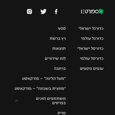
כדורגל ישראלי
VOD
כדורגל עולמי
רץ ברשת
ליגת העל
כדורסל ישראלי
תוצאות
ליגת
ליגה לאומית
האלופות
כדורסל עולמי
לוח שידורים
ליגת ווינר
סל
גביע הטוטו
ענפים נוספים
ברחבה
ליגה
NBA
אירופית
"מעל הליגה" – פודקאסט
ליגה לאומית
ליגיונרים
טניס
יורוליג
ליגה אנגלית
"מחצית בשכונה" – פודקאסט
כדורסל נשים
גביע המדינה
כדוריד
יורוקאפ
ליגה גרמנית
משתתפים וזוכים
בפרסים
מכבי תל
נבחרת
כדורעף
אביב
ישראל
ליגה
טניס
ספרדית