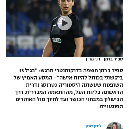
כדורסל נשים
נבחרת ישראל
יורוליג
ליגה ספרדית
טניס
VOD
מכבי תל אביב
מכבי חיפה
יורוקאפ
ליגה איטלקית
כדוריד
הפועל חולון
בית"ר ירושלים
רץ ברשת
ליגה צרפתית
כדורעף
הפועל ירושלים
מכבי תל אביב
ליגה הולנדית
שחייה
תוצאות
ספיר ברמן
|
דני מרון
דני אבדיה
הפועל תל אביב
ליגה טורקית
ספיר ברמן חשפה בדוקומנטרי מרגש: "בגיל 13
ג'ודו
הפועל חיפה
ביקשתי בכותל להיות אישה" - המסע האמיץ של
לוח שידורים
ליגה סינית
השופטת שעשתה היסטוריה כטרנסג'נדרית
אגרוף
הפועל באר שבע
הראשונה בליגת העל, מההתאמה המגדרית דרך
ליגה ברזילאית
ברחבה
הכישלון במבחני הכושר ועד לחיוך מול האוהדים
ספורט אולימפי
מכבי נתניה
הפוגעניים
ליגות נוספות
UFC
"מעל הליגה" – פודקאסט
בני יהודה
לירון שרון
היאבקות WWE