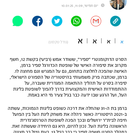
יום חמישי, 11:09, 10.07.25
"מחצית בשכונה" – פודקאסט
אופניים
ספורט מוטורי
משתתפים וזוכים בפרסים
א
א
כדורמים
א
א
(גודל טקסט)
תקנון משתתפים וזוכים בפרסים
טניס
פוטבול אמריקאי NFL
הסרט הדוקומנטרי "ספיר", ששודר אמש (רביעי) בקשת 12, חשף
תקנון עבור פעילות אלקטרה
מקרוב את סיפורה האישי של שופטת הכדורגל ספיר ברמן,
גיימינג E-Sports
בייסבול MLB
האישה שהפכה לחלוצה בתחום, גם על המגרש וגם מחוצה לו.
תקנון עבור פעילות ספורט 1 – "מרלן"
ברמן, שכתבה פרק משמעותי בהיסטוריה של הספורט הישראלי,
סיפרה בסרט על תהליך ההתאמה המגדרית שעברה, על
ספורט אתגרי ואקסטרים
תנאי שימוש
ההתמודדות האישית והמקצועית בדרך להפוך לשופטת בליגת
העל, ועל הרגע שבו ידעה כבר בגיל צעיר מי היא באמת.
אומנויות לחימה
מדיניות פרטיות
ברמן בת ה-31 שהחלה את דרכה כשופט בליגות הנמוכות, עשתה
גיימינג E-Sports
ב-2021 היסטוריה כאשר ניהלה את משחק ליגת העל בין הפועל
חיפה לבית"ר ירושלים ובכך הפכה לשופטת הטרנסג'נדרית
תקנון פעילות ספורט 1
הראשונה בליגת העל. נכון להיום, היא גם היחידה שעשתה זאת.
במהלך הסרט חשפה ספיר כי כבר בגיל 13, בעת טיול בר מצווה