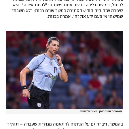
לכותל, ביקשה בליבה בקשה אחת פשוטה: "להיות אישה". היא
רשיון להקרנה פומבית לבית עסק
סיפרה שזה היה סוד שהסתירה במשך שנים רבות: "לא חשבתי
שמישהו אי פעם ידע את זה", אמרה בכנות.
הצטרפות לחבילת הערוצים
לוח דרושים – ג'ובנט
תגיות
המגזין
השופטת ספיר ברמן
|
מאור אלקסלסי
בהמשך, דיברה גם על הניתוח להתאמה מגדרית שעברה – תהליך