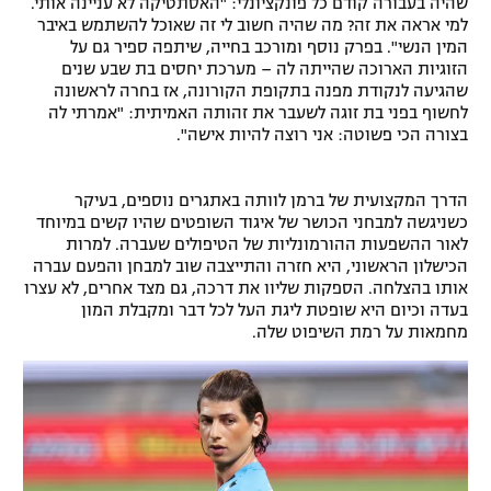
שהיה בעבורה קודם כל פונקציונלי: "האסתטיקה לא עניינה אותי.
למי אראה את זה? מה שהיה חשוב לי זה שאוכל להשתמש באיבר
המין הנשי". בפרק נוסף ומורכב בחייה, שיתפה ספיר גם על
הזוגיות הארוכה שהייתה לה – מערכת יחסים בת שבע שנים
שהגיעה לנקודת מפנה בתקופת הקורונה, אז בחרה לראשונה
לחשוף בפני בת זוגה לשעבר את זהותה האמיתית: "אמרתי לה
בצורה הכי פשוטה: אני רוצה להיות אישה".
הדרך המקצועית של ברמן לוותה באתגרים נוספים, בעיקר
כשניגשה למבחני הכושר של איגוד השופטים שהיו קשים במיוחד
לאור ההשפעות ההורמונליות של הטיפולים שעברה. למרות
הכישלון הראשוני, היא חזרה והתייצבה שוב למבחן והפעם עברה
אותו בהצלחה. הספקות שליוו את דרכה, גם מצד אחרים, לא עצרו
בעדה וכיום היא שופטת ליגת העל לכל דבר ומקבלת המון
מחמאות על רמת השיפוט שלה.