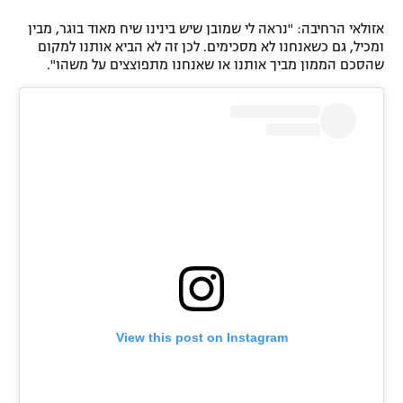
רשיון להקרנה פומבית לבית עסק
אזולאי הרחיבה: "נראה לי שמובן שיש בינינו שיח מאוד בוגר, מבין
ומכיל, גם כשאנחנו לא מסכימים. לכן זה לא הביא אותנו למקום
שהסכם הממון מביך אותנו או שאנחנו מתפוצצים על משהו".
הצטרפות לחבילת הערוצים
לוח דרושים – ג'ובנט
תגיות
המגזין
View this post on Instagram