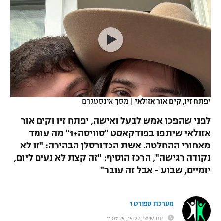
כדורסל נשים
נבחרת ישראל
יורוליג
ליגה ספרדית
טניס
VOD
מכבי תל אביב
מכבי חיפה
יורוקאפ
ליגה איטלקית
כדוריד
הפועל חולון
בית"ר ירושלים
רץ ברשת
ליגה צרפתית
כדורעף
הפועל ירושלים
מכבי תל אביב
ליגה הולנדית
שחייה
תוצאות
יפתח זיו, קים אור אזולאי
|
מסך אינסטגרם
דני אבדיה
הפועל תל אביב
ליגה טורקית
לפני שהפכו אמש לבעל ואישה, יפתח זיו וקים אור
ג'ודו
הפועל חיפה
אזולאי שיתפו בפודקאסט "סוויסה+1" מה עומד
לוח שידורים
ליגה סינית
מאחורי ההחלטה. אשת הכדורסלן הבהירה: "זו לא
אגרוף
הפועל באר שבע
נקודה רגישה", הרכז הוסיף: "זה קצת לא נעים ליום,
ליגה ברזילאית
ברחבה
יומיים, שבוע - אבל זה עובר"
ספורט אולימפי
מכבי נתניה
ליגות נוספות
UFC
"מעל הליגה" – פודקאסט
בני יהודה
מערכת ספורט 1
היאבקות WWE
יום שישי, 15:22, 11.07.25