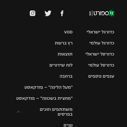
כדורגל ישראלי
VOD
כדורגל עולמי
רץ ברשת
ליגת העל
כדורסל ישראלי
תוצאות
ליגת
ליגה לאומית
האלופות
כדורסל עולמי
לוח שידורים
ליגת ווינר
סל
גביע הטוטו
ענפים נוספים
ברחבה
ליגה
NBA
אירופית
"מעל הליגה" – פודקאסט
ליגה לאומית
ליגיונרים
טניס
יורוליג
ליגה אנגלית
"מחצית בשכונה" – פודקאסט
כדורסל נשים
גביע המדינה
כדוריד
יורוקאפ
ליגה גרמנית
משתתפים וזוכים
בפרסים
מכבי תל
נבחרת
כדורעף
אביב
ישראל
ליגה
טניס