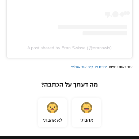
A post shared by Eran Swissa (@eranswis)
עוד באותו נושא:
יפתח זיו
,
קים אור אזולאי
מה דעתך על הכתבה?
אהבתי
לא אהבתי