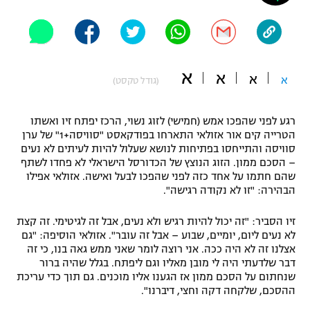
"מחצית בשכונה" – פודקאסט
אופניים
ספורט מוטורי
משתתפים וזוכים בפרסים
א
א
א
א
(גודל טקסט)
כדורמים
תקנון משתתפים וזוכים בפרסים
טניס
רגע לפני שהפכו אמש (חמישי) לזוג נשוי, הרכז יפתח זיו ואשתו
פוטבול אמריקאי NFL
הטרייה קים אור אזולאי התארחו בפודקאסט "סוויסה+1" של ערן
תקנון עבור פעילות אלקטרה
סוויסה והתייחסו בפתיחות לנושא שעלול להיות לעיתים לא נעים
גיימינג E-Sports
בייסבול MLB
– הסכם ממון. הזוג הנוצץ של הכדורסל הישראלי לא פחדו לשתף
תקנון עבור פעילות ספורט 1 – "מרלן"
שהם חתמו על אחד כזה לפני שהפכו לבעל ואישה. אזולאי אפילו
הבהירה: "זו לא נקודה רגישה".
ספורט אתגרי ואקסטרים
תנאי שימוש
זיו הסביר: "זה יכול להיות רגיש ולא נעים, אבל זה לגיטימי. זה קצת
אומנויות לחימה
לא נעים ליום, יומיים, שבוע – אבל זה עובר". אזולאי הוסיפה: "גם
אצלנו זה לא היה ככה. אני רוצה לומר שאני ממש גאה בנו, כי זה
מדיניות פרטיות
גיימינג E-Sports
דבר שלדעתי היה לי מובן מאליו וגם ליפתח. בגלל שהיה ברור
שנחתום על הסכם ממון אז הגענו אליו מוכנים. גם תוך כדי עריכת
ההסכם, שלקחה דקה וחצי, דיברנו".
תקנון פעילות ספורט 1