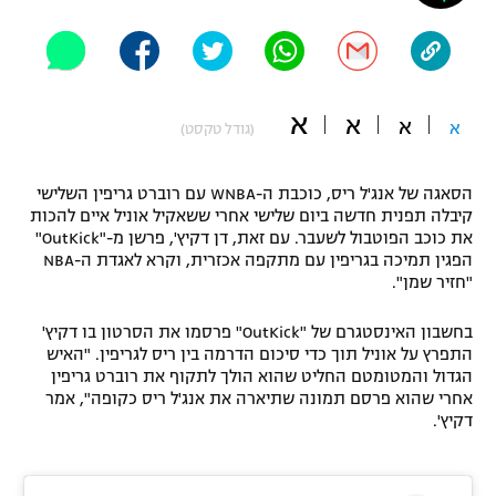
"מחצית בשכונה" – פודקאסט
אופניים
ספורט מוטורי
משתתפים וזוכים בפרסים
א
א
א
א
(גודל טקסט)
כדורמים
תקנון משתתפים וזוכים בפרסים
טניס
הסאגה של אנג'ל ריס, כוכבת ה-WNBA עם רוברט גריפין השלישי
פוטבול אמריקאי NFL
קיבלה תפנית חדשה ביום שלישי אחרי ששאקיל אוניל איים להכות
תקנון עבור פעילות אלקטרה
את כוכב הפוטבול לשעבר. עם זאת, דן דקיץ', פרשן מ-"OutKick"
גיימינג E-Sports
בייסבול MLB
הפגין תמיכה בגריפין עם מתקפה אכזרית, וקרא לאגדת ה-NBA
תקנון עבור פעילות ספורט 1 – "מרלן"
"חזיר שמן".
ספורט אתגרי ואקסטרים
תנאי שימוש
בחשבון האינסטגרם של "OutKick" פרסמו את הסרטון בו דקיץ'
התפרץ על אוניל תוך כדי סיכום הדרמה בין ריס לגריפין. "האיש
אומנויות לחימה
הגדול והמטומטם החליט שהוא הולך לתקוף את רוברט גריפין
אחרי שהוא פרסם תמונה שתיארה את אנג'ל ריס כקופה", אמר
מדיניות פרטיות
גיימינג E-Sports
דקיץ'.
תקנון פעילות ספורט 1