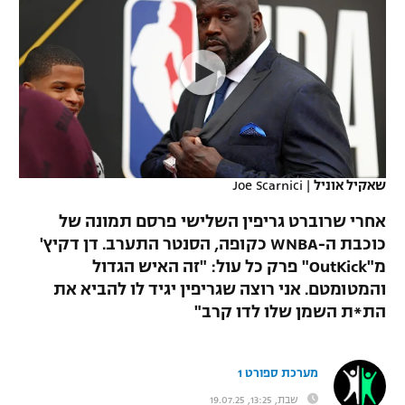
כדורסל נשים
נבחרת ישראל
יורוליג
ליגה ספרדית
טניס
VOD
מכבי תל אביב
מכבי חיפה
יורוקאפ
ליגה איטלקית
כדוריד
הפועל חולון
בית"ר ירושלים
רץ ברשת
ליגה צרפתית
כדורעף
הפועל ירושלים
מכבי תל אביב
ליגה הולנדית
שחייה
תוצאות
שאקיל אוניל
|
Joe Scarnici
דני אבדיה
הפועל תל אביב
ליגה טורקית
אחרי שרוברט גריפין השלישי פרסם תמונה של
ג'ודו
הפועל חיפה
כוכבת ה-WNBA כקופה, הסנטר התערב. דן דקיץ'
לוח שידורים
ליגה סינית
מ"OutKick" פרק כל עול: "זה האיש הגדול
אגרוף
הפועל באר שבע
והמטומטם. אני רוצה שגריפין יגיד לו להביא את
ליגה ברזילאית
ברחבה
הת*ת השמן שלו לדו קרב"
ספורט אולימפי
מכבי נתניה
ליגות נוספות
UFC
"מעל הליגה" – פודקאסט
בני יהודה
מערכת ספורט 1
היאבקות WWE
שבת, 13:25, 19.07.25