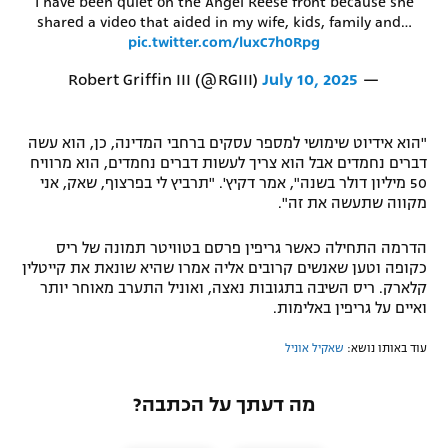
I have been quiet on the Angel Reese front because she
shared a video that aided in my wife, kids, family and…
pic.twitter.com/luxC7h0Rpg
July 10, 2025
— Robert Griffin III (@RGIII)
"הוא אידיוט שימושי למספר עסקים ברחבי המדינה, כן, הוא עשה
דברים נחמדים אבל הוא צריך לעשות דברים נחמדים, הוא מרוויח
50 מיליון דולר בשנה", אמר דקיץ'. "תרביץ לי בפרצוף, שאק, אני
מקווה שתעשה את זה".
הדרמה התחילה כאשר גריפין פרסם בטוויטר תמונה של ריס
כקופה וטען שאנשים קרובים אליה אמרו שהיא שונאת את קייטלין
קלארק. ריס השיבה בתגובות נאצה, ואוניל התערב מאוחר יותר
ואיים על גריפין באלימות.
עוד באותו נושא:
שאקיל אוניל
מה דעתך על הכתבה?