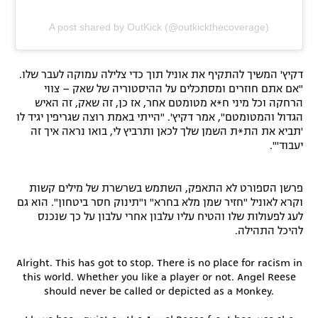
A post shared by OutKick (@outkickthecoverage)
דקיץ' המשיך להתקיף את אוניל תוך כדי צלילה עמוקה לעבר שלו.
"אם אתם חוזרים ומסתכלים על ההיסטוריה של שאק – צווי
הרחקה וכל מיני ח*א מטומטם אחר, אז כן, זה שאק, זה האיש
הגדול והמטומטם", אמר דקיץ'. "הייתי באמת רוצה שגריפין יגיד לו
'תביא את הת*ת השמן שלך לכאן ותרביץ לי, בואו נראה איך זה
יעבוד'".
פרשן הספורט לא התאפק, השתמש בשרשרת של מילים קשות
וקרא לאוניל "חזיר שמן מלא בחרא" ו"תינוק חסר ביטחון". הוא גם
לעג לפעולות שלו והטיח עליו עלבון אחרי עלבון על כך שנכנס
להיכל התהילה.
Alright. This has got to stop. There is no place for racism in
this world. Whether you like a player or not. Angel Reese
should never be called or depicted as a Monkey.