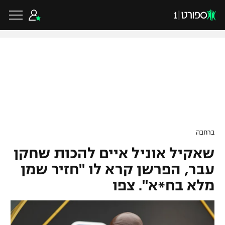
כדורגל ישראלי
ליגת העל
כדורגל עולמי
ברחבה
ליגה לאומית
שאקיל אוניל איים להכות שחקן
ליגת האלופות
כדורסל ישראלי
גביע הטוטו
עבר, הפרשן קרא לו "חזיר שמן
ליגה אירופית
מלא בח*א". צפו
ליגת ווינר סל
ליגיונרים
כדורסל עולמי
ליגה אנגלית
ליגה לאומית
גביע המדינה
NBA
ליגה גרמנית
ענפים נוספים