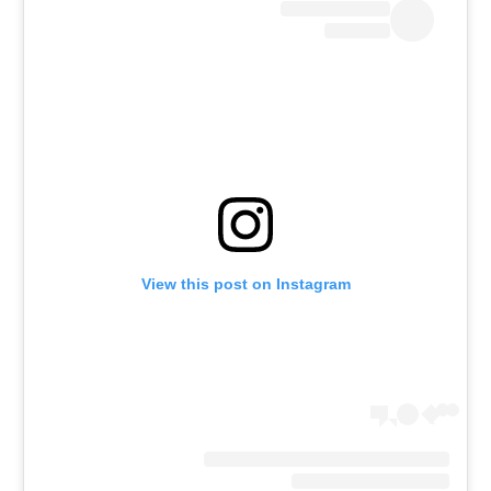
רשיון להקרנה פומבית לבית עסק
הצטרפות לחבילת הערוצים
לוח דרושים – ג'ובנט
תגיות
המגזין
View this post on Instagram