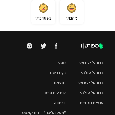
אהבתי
לא אהבתי
כדורגל ישראלי
VOD
כדורגל עולמי
רץ ברשת
ליגת העל
כדורסל ישראלי
תוצאות
ליגת
ליגה לאומית
האלופות
כדורסל עולמי
לוח שידורים
ליגת ווינר
סל
גביע הטוטו
ענפים נוספים
ברחבה
ליגה
NBA
אירופית
"מעל הליגה" – פודקאסט
ליגה לאומית
ליגיונרים