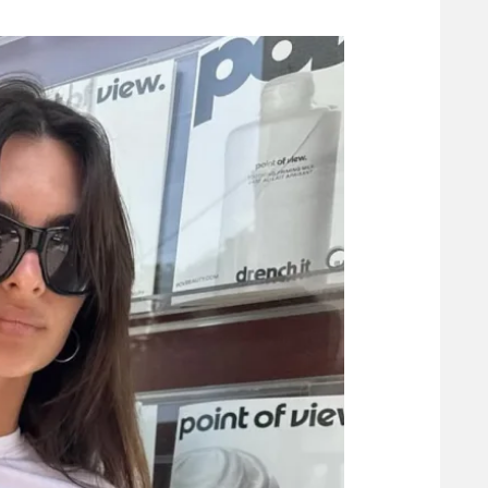
משתתפים וזוכים בפרסים
מכבי ת
הפועל 
תקנון משתתפים וזוכים בפרסים
הפועל 
תקנון עבור פעילות אלקטרה
הפועל 
תקנון עבור פעילות ספורט 1 – "מרלן"
מכבי נ
טניס
בני יהו
גיימינג E-Sports
תנאי שימוש
מדיניות פרטיות
תקנון פעילות ספורט 1
רשיון להקרנה פומבית לבית עסק
הצטרפות לחבילת הערוצים
לוח דרושים – ג'ובנט
תגיות