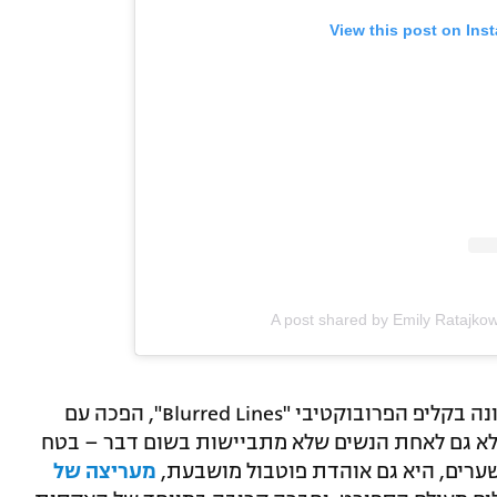
View this post on Ins
A post shared by Emily Ratajko
רטאייקובסקי, שנחשפה לעולם כולו לראשונה בקליפ הפרובוקטיבי "Blurred Lines", הפכה עם
 אלא גם לאחת הנשים שלא מתביישות בשום דבר – בטח
ושערים, היא גם אוהדת פוטבול מושבעת,
מעריצה של