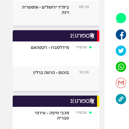
היאבקות WWE
09:35
בית"ר ירושלים - אוסטריה
אופניים
וינה
ספורט מוטורי
כדורמים
פוטבול אמריקאי NFL
בייסבול MLB
עכשיו
מידלסברו - רקסהאם
ספורט אתגרי
ואקסטרים
אומנויות לחימה
10:10
בוכום - הרטה ברלין
גיימינג E-Sports
עכשיו
מכבי חיפה - עירוני
טבריה