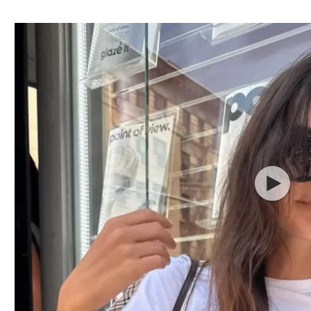
ל אביב
ליגה טורקית
תל אביב
ליגה סינית
חיפה
ליגה ברזילאית
באר שבע
ליגות נוספות
תניה
דה