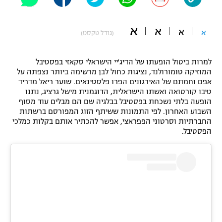
"מחצית בשכונה" – פודקאסט
אופניים
א
א
א
א
(גודל טקסט)
ספורט מוטורי
משתתפים וזוכים בפרסים
למרות ביטול הופעתו של הדיג'יי הישראלי סקאזי בפסטיבל
כדורמים
המוזיקה טומורולנד, נציגות כחול לבן מרשימה ביותר נצפתה על
תקנון משתתפים וזוכים בפרסים
טניס
אפם וחמתם של האירגונים הפרו פלסטינאים. שוער ריאל מדריד
פוטבול אמריקאי NFL
טיבו קורטואה ואשתו הישראלית, הדוגמנית מישל גרציג, נתנו
תקנון עבור פעילות אלקטרה
הופעה בלתי נשכחת בפסטיבל בבלגיה שם הם מבלים עוד מסוף
השבוע האחרון. לפי התמונות ששיתף הזוג המפורסם ברשתות
גיימינג E-Sports
בייסבול MLB
החברתיות וסרטוני הפפראצי, אפשר להכתיר אותם בקלות כמלכי
תקנון עבור פעילות ספורט 1 – "מרלן"
הפסטיבל.
ספורט אתגרי ואקסטרים
תנאי שימוש
אומנויות לחימה
מדיניות פרטיות
גיימינג E-Sports
תקנון פעילות ספורט 1