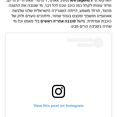
האלקטרוני
3 Are Legend
(סטיב אאוקי, דימיטרי וגאס ולייק מייק),
ופיזר עוגות לקהל כמו כוכב טכנו לכל דבר. מי שגנבה את ההצגה
מהצד, תרתי משמע, הייתה השגרירה הישראלית שלנו שלבשה
אאוטפיט חושפני ומנצנץ בגווני שחור, חיתוכים נועזים ולוק של
כוכבת אמיתית. מישל
סובבה אחריה ראשים
בלי מאמץ וכל מי
שהיה בסביבה הרים מבט.
View this post on Instagram