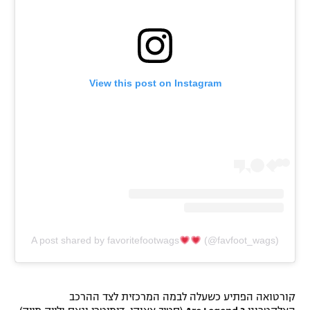
רשיון להקרנה פומבית לבית עסק
הצטרפות לחבילת הערוצים
View this post on Instagram
לוח דרושים – ג'ובנט
תגיות
המגזין
A post shared by favoritefootwags
(@favfoot_wags)
קורטואה הפתיע כשעלה לבמה המרכזית לצד ההרכב