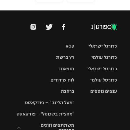
כדורגל ישראלי
VOD
כדורגל עולמי
רץ ברשת
ליגת העל
כדורסל ישראלי
תוצאות
ליגת
ליגה לאומית
האלופות
כדורסל עולמי
לוח שידורים
ליגת ווינר
סל
גביע הטוטו
ענפים נוספים
ברחבה
ליגה
NBA
אירופית
"מעל הליגה" – פודקאסט
ליגה לאומית
ליגיונרים
טניס
יורוליג
ליגה אנגלית
"מחצית בשכונה" – פודקאסט
כדורסל נשים
גביע המדינה
כדוריד
יורוקאפ
ליגה גרמנית
משתתפים וזוכים