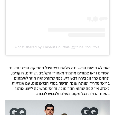
A post shared by Thibaut Courtois (@thibautcourtois)
זאת לא הפעם הראשונה שלהם בפסטיבל המוזיקה הבלגי והשנה
השניים נראו צמודים מתמיד מאחורי הקלעים, שותים, רוקדים,
ונהנים כמו זוג בירח דבש רגע לפני שקורטואה חוזר לאימונים
בריאל מדריד ופותח עונה חדשה במדי הבלאנקוס. עם אנרגיות
כאלה, אין ספק שהוא חוזר מוכן. והיא? ממשיכה לייצג אותנו
בגאווה גדולה בכל מקום בעולם ולכבוש לבבות.