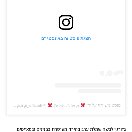
רשיון להקרנה פומבית לבית עסק
הצטרפות לחבילת הערוצים
לוח דרושים – ג'ובנט
הצגת פוסט זה באינסטגרם
תגיות
המגזין
פוסט משותף על ידי ‏‎
𝓒𝓪𝓶𝓲𝓵𝓪 𝓖𝓲𝓸𝓻𝓰𝓲
ג'יורג'י לבשה שמלת ערב בהירה מעוטרת בפנינים ובפאייטים