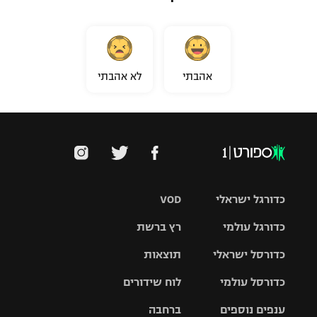
אהבתי
לא אהבתי
כדורגל ישראלי
VOD
כדורגל עולמי
רץ ברשת
ליגת העל
כדורסל ישראלי
תוצאות
ליגת
ליגה לאומית
האלופות
כדורסל עולמי
לוח שידורים
ליגת ווינר
סל
גביע הטוטו
ענפים נוספים
ברחבה
ליגה