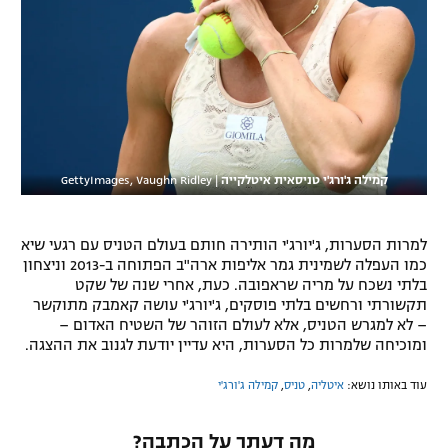
קמילה ג'ורג'י טניסאית איטלקייה
|
GettyImages, Vaughn Ridley
למרות הסערות, ג'יורג'י הותירה חותם בעולם הטניס עם רגעי שיא
כמו העפלה לשמינית גמר אליפות ארה"ב הפתוחה ב-2013 וניצחון
בלתי נשכח על מריה שראפובה. כעת, אחרי שנה של שקט
תקשורתי ורחשים בלתי פוסקים, ג'יורג'י עושה קאמבק מתוקשר
– לא למגרש הטניס, אלא לעולם הזוהר של השטיח האדום –
ומוכיחה שלמרות כל הסערות, היא עדיין יודעת לגנוב את ההצגה.
עוד באותו נושא:
איטליה
,
טניס
,
קמילה ג'ורג'י
מה דעתך על הכתבה?