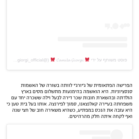
פוסט משותף על ידי ‏‎
𝓒𝓪𝓶𝓲𝓵𝓪 𝓖𝓲𝓸𝓻𝓰𝓲
הפרישה הפתאומית של ג'יורג'י לוותה בשורה של האשמות
סנסציוניות. היא הואשמה בהימנעות מתשלום מסים בארץ
הולדתה ובהשארת חובות שכר דירה לבעל וילה ששכרה יחד עם
משפחתה בעיירה קאלנצאנו, סמוך לפירנצה. אותו בעל בית טען כי
היא עזבה את הנכס במפתיע, כשהיא משאירה חוב של חצי שנה
ואף לקחה איתה חלק מהרהיטים.