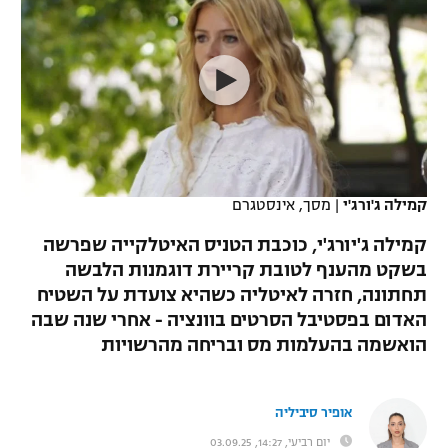
כדורסל נשים
נבחרת ישראל
יורוליג
ליגה ספרדית
טניס
VOD
מכבי תל אביב
מכבי חיפה
יורוקאפ
ליגה איטלקית
כדוריד
הפועל חולון
בית"ר ירושלים
רץ ברשת
ליגה צרפתית
כדורעף
הפועל ירושלים
מכבי תל אביב
ליגה הולנדית
שחייה
תוצאות
קמילה ג'ורג'י
|
מסך, אינסטגרם
דני אבדיה
הפועל תל אביב
ליגה טורקית
קמילה ג'יורג'י, כוכבת הטניס האיטלקייה שפרשה
ג'ודו
הפועל חיפה
בשקט מהענף לטובת קריירת דוגמנות הלבשה
לוח שידורים
ליגה סינית
תחתונה, חזרה לאיטליה כשהיא צועדת על השטיח
אגרוף
הפועל באר שבע
האדום בפסטיבל הסרטים בוונציה - אחרי שנה שבה
ליגה ברזילאית
ברחבה
הואשמה בהעלמות מס ובריחה מהרשויות
ספורט אולימפי
מכבי נתניה
ליגות נוספות
UFC
"מעל הליגה" – פודקאסט
בני יהודה
אופיר סיביליה
היאבקות WWE
יום רביעי, 14:27, 03.09.25