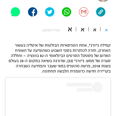
"מחצית בשכונה" – פודקאסט
אופניים
ספורט מוטורי
משתתפים וזוכים בפרסים
א
א
א
א
(גודל טקסט)
כדורמים
תקנון משתתפים וזוכים בפרסים
טניס
קמילה ג'יורג'י, אחת הטניסאיות הבולטות של איטליה בעשור
פוטבול אמריקאי NFL
האחרון, חזרה לכותרות בסוף השבוע כשהופיעה על השטיח
תקנון עבור פעילות אלקטרה
האדום של פסטיבל הסרטים הבינלאומי ה-82 בוונציה – וחוללה
גיימינג E-Sports
בייסבול MLB
סערה של ממש. ג'יורג'י (33), שדורגה בשיאה במקום ה-26 בעולם
תקנון עבור פעילות ספורט 1 – "מרלן"
בשנת 2018, פרשה מהטניס במאי שעבר והפתיעה כשבחרה
בקריירה חדשה כדוגמנית הלבשה תחתונה.
ספורט אתגרי ואקסטרים
תנאי שימוש
אומנויות לחימה
מדיניות פרטיות
גיימינג E-Sports
תקנון פעילות ספורט 1