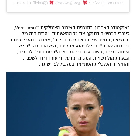
פוסט משותף על ידי ‏‎
𝓒𝓪𝓶𝓲𝓵𝓪 𝓖𝓲𝓸𝓻𝓰𝓲
באוקטובר האחרון, בתוכנית האירוח האיטלקית ""Verissimo,
ג'יורג'י הכחישה בתוקף את כל ההאשמות. "הבית היה ריק
מרהיטים, ותמיד שילמנו את שכר הדירה", אמרה. בנוגע לטענות
כי ברחה לארה"ב כדי להימנע מחקירה, היא הבהירה: "זו לא
הייתה בריחה, פשוט עברתי לגור בארה"ב עם הורי". לדבריה,
הבעיות מול רשויות המס נגרמו על ידי עורך דינה לשעבר,
והחקירה הכלכלית הסתיימה במקביל לפרישתה.