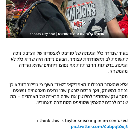
רשיון להקרנה פומבית לבית עסק
הצטרפות לחבילת הערוצים
טרוויס קלסי עם טיילור סוויפט
|
Kansas City Star
לוח דרושים – ג'ובנט
תגיות
בעוד שבדרך כלל הגעתה של סוויפט לאצטדיון של הצ'יפס זוכה
לתשומת לב תקשורתית עצומה, הפעם נדמה היה שהיא כלל לא
המגזין
הגיעה. ברשתות החברתיות אף נפוצו דיווחים שהיא נעדרה
מהמשחק.
אלא שהאתר הרכילות האמריקאי "TMZ" חשף כי טיילור דווקא כן
נכחה במשחק, ואף פרסם סרטון שבו נראים מאבטחים נושאים
מסך ענק שמסתיר לחלוטין את שדה הראייה של האוהדים – מה
שגרם לרבים להאמין שסוויפט הסתתרה מאחוריו.
i think this is taylor sneaking in im confused
pic.twitter.com/CubpqtOoj3