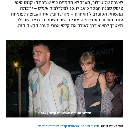
לצערה של טיילור, הערב לא הסתיים כפי שציפתה: קנזס סיטי
צ'יפס ספגה הפסד כואב 20:17 לפילדלפיה איגלס – יריבתה
ממשחק הסופרבול האחרון – מה שהוביל את הקבוצה לפתיחת
עונה מאכזבת עם שני הפסדים בשני משחקים. נראה שטיילור
תצטרך למצוא דרך לעודד את קלסי אחרי הערב הקשה הזה.
טיילור סוויפט וטראוויס קלסי
|
MEGA
עוד באותו נושא:
טיילור סוויפט
,
טראוויס קלסי
,
קנזס סיטי צ'יפס