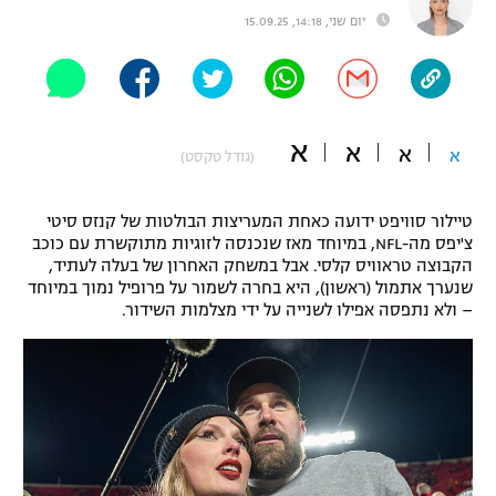
יום שני, 14:18, 15.09.25
"מחצית בשכונה" – פודקאסט
אופניים
ספורט מוטורי
משתתפים וזוכים בפרסים
א
א
כדורמים
א
א
(גודל טקסט)
תקנון משתתפים וזוכים בפרסים
טניס
פוטבול אמריקאי NFL
טיילור סוויפט ידועה כאחת המעריצות הבולטות של קנזס סיטי
תקנון עבור פעילות אלקטרה
צ'יפס מה-NFL, במיוחד מאז שנכנסה לזוגיות מתוקשרת עם כוכב
גיימינג E-Sports
בייסבול MLB
הקבוצה טראוויס קלסי. אבל במשחק האחרון של בעלה לעתיד,
תקנון עבור פעילות ספורט 1 – "מרלן"
שנערך אתמול (ראשון), היא בחרה לשמור על פרופיל נמוך במיוחד
– ולא נתפסה אפילו לשנייה על ידי מצלמות השידור.
ספורט אתגרי ואקסטרים
תנאי שימוש
אומנויות לחימה
מדיניות פרטיות
גיימינג E-Sports
תקנון פעילות ספורט 1