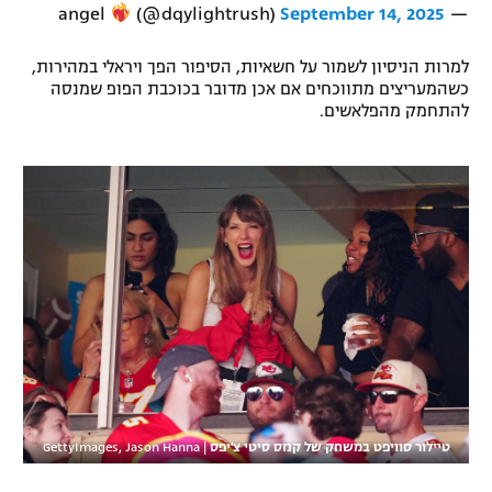
(@dqylightrush)
September 14, 2025
— angel
למרות הניסיון לשמור על חשאיות, הסיפור הפך ויראלי במהירות,
כשהמעריצים מתווכחים אם אכן מדובר בכוכבת הפופ שמנסה
להתחמק מהפלאשים.
טיילור סוויפט במשחק של קנזס סיטי צ'יפס
|
GettyImages, Jason Hanna