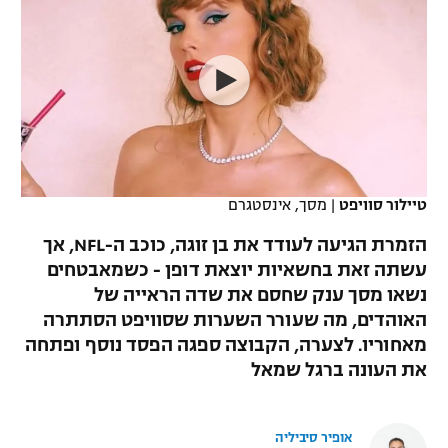
כדורסל נשים
נבחרת ישראל
יורוליג
ליגה ספרדית
טניס
VOD
מכבי תל אביב
מכבי חיפה
יורוקאפ
ליגה איטלקית
כדוריד
הפועל חולון
בית"ר ירושלים
רץ ברשת
ליגה צרפתית
כדורעף
הפועל ירושלים
מכבי תל אביב
ליגה הולנדית
שחייה
תוצאות
טיילור סוויפט
|
מסך, אינסטגרם
דני אבדיה
הפועל תל אביב
ליגה טורקית
הזמרת הגיעה לעודד את בן זוגה, כוכב ה-NFL, אך
ג'ודו
הפועל חיפה
עשתה זאת בחשאיות יוצאת דופן - כשמאבטחים
לוח שידורים
ליגה סינית
נשאו מסך ענק שחסם את שדה הראייה של
אגרוף
הפועל באר שבע
האוהדים, מה שעורר השערות שסוויפט הסתתרה
ליגה ברזילאית
ברחבה
מאחוריו. לצערה, הקבוצה ספגה הפסד נוסף ופתחה
ספורט אולימפי
מכבי נתניה
את העונה ברגל שמאל
ליגות נוספות
UFC
"מעל הליגה" – פודקאסט
בני יהודה
אופיר סיביליה
היאבקות WWE