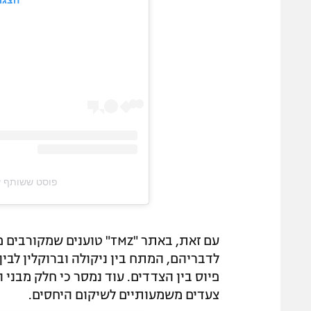
הצגת
פוסט ששותף על ידי @‏eckham‎
עם זאת, באתר "TMZ" טועני
לדבריהם, המתח בין ניקולה וברוקלין לבין ו
פיוס בין הצדדים. עוד נמסר כי חלק מבני 
צעדים משמעותיים לשיקום היחסים.