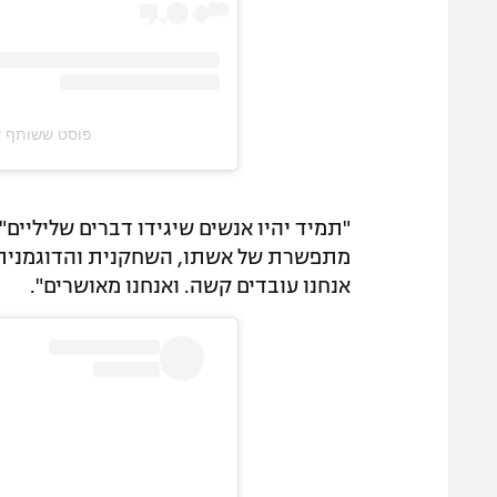
פוסט ששותף על ידי @‏eckham‎
"תמיד יהיו אנשים שיגידו דברים שליליים
מתפשרת של אשתו, השחקנית והדוגמנית הי
אנחנו עובדים קשה. ואנחנו מאושרים".