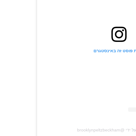
 פוסט זה באינסטגרם
‎brooklynpeltzb‏