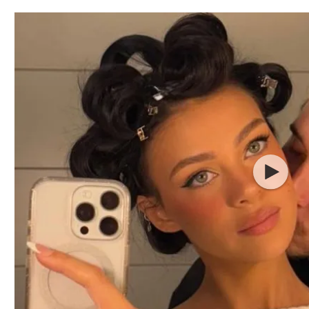
תל אביב
ליגה סינית
חיפה
ליגה ברזילאית
באר שבע
ליגות נוספות
תניה
דה