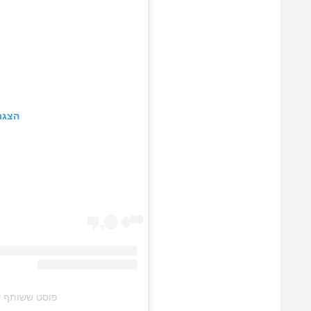
הצגת
פוסט ששותף על ידי @‏eckham‎