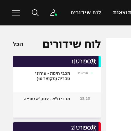
וצאות
לוח שידורים
לוח שידורים
כדורסל עולמי
ענפים נוספים
הכל
NBA
טניס
יורוליג
כדוריד
יורוקאפ
כדורעף
עכשיו
מכבי חיפה - עירוני
טבריה (מקוצר 10)
שחייה
ג'ודו
23:20
מכבי ת"א - צסק"א סופיה
אגרוף
ספורט אולימפי
UFC
היאבקות WWE