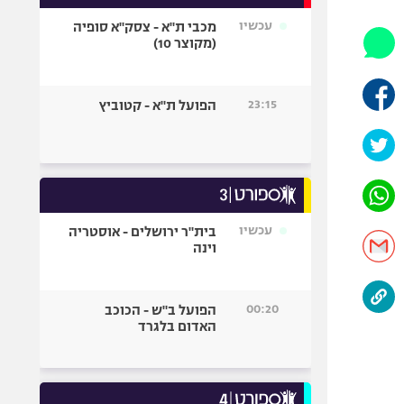
אופניים
עכשיו
מכבי ת"א - צסק"א סופיה
(מקוצר 10)
ספורט מוטורי
כדורמים
פוטבול אמריקאי NFL
23:15
הפועל ת"א - קטוביץ
בייסבול MLB
ספורט אתגרי
ואקסטרים
אומנויות לחימה
גיימינג E-Sports
עכשיו
בית"ר ירושלים - אוסטריה
וינה
00:20
הפועל ב"ש - הכוכב
האדום בלגרד