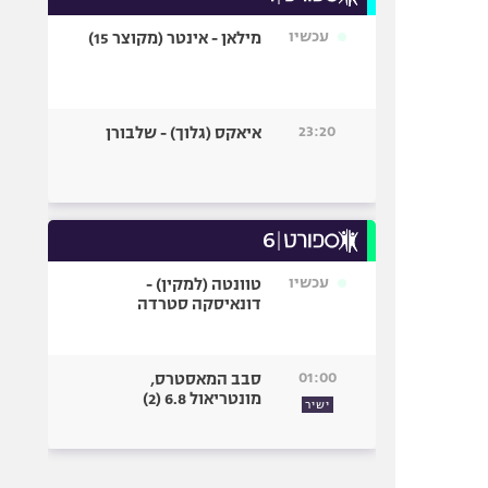
עכשיו
מילאן - אינטר (מקוצר 15)
23:20
איאקס (גלוך) - שלבורן
עכשיו
טוונטה (למקין) -
דונאיסקה סטרדה
01:00
סבב המאסטרס,
מונטריאול 6.8 (2)
ישיר