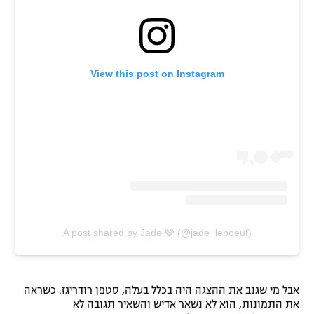
רשיון להקרנה פומבית לבית עסק
הצטרפות לחבילת הערוצים
View this post on Instagram
לוח דרושים – ג'ובנט
תגיות
המגזין
A post shared by Jade 🩶 (@jade_leboeuf)
אבל מי שגנב את ההצגה היה בכלל בעלה, סטפן רודריגז. כשראה
את התמונות, הוא לא נשאר אדיש והשאיר תגובה לא