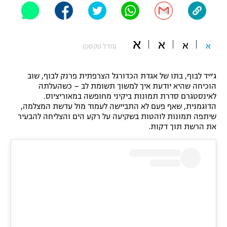
"מחצית בשכונה" – פודקאסט
אופניים
א
א
א
ספורט מוטורי
א
משתתפים וזוכים בפרסים
(גודל טקסט)
כדורמים
ג'ייד לבוף, בתו של אגדת הכדורגל הצרפתית פרנק לבוף, שוב
תקנון משתתפים וזוכים בפרסים
טניס
הוכיחה שהיא יודעת איך למשוך תשומת לב – כשהעלתה
פוטבול אמריקאי NFL
לאינסטגרם סדרת תמונות ביקיני מחופשה במאוריציוס.
תקנון עבור פעילות אלקטרה
הדוגמנית, שאף פעם לא התביישה לעמוד מול עדשת המצלמה,
גיימינג E-Sports
שיתפה תמונות לוהטות בשקיעה על רקע הים והצליחה להבעיר
בייסבול MLB
תקנון עבור פעילות ספורט 1 – "מרלן"
את הרשת תוך דקות.
ספורט אתגרי ואקסטרים
תנאי שימוש
אומנויות לחימה
מדיניות פרטיות
גיימינג E-Sports
תקנון פעילות ספורט 1