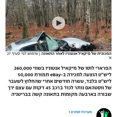
כדורסל נשים
נבחרת ישראל
יורוליג
ליגה ספרדית
טניס
VOD
מכבי תל אביב
מכבי חיפה
יורוקאפ
ליגה איטלקית
כדוריד
הפועל חולון
בית"ר ירושלים
רץ ברשת
ליגה צרפתית
כדורעף
הפועל ירושלים
מכבי תל אביב
ליגה הולנדית
שחייה
תוצאות
המכונית של מיקאיל אנטוניו לאחר התאונה
|
שימוש לפי סעיף 27
דני אבדיה
הפועל תל אביב
א'
ליגה טורקית
ג'ודו
הפרארי לוסו של מיקאיל אנטוניו בשווי 260,000
הפועל חיפה
לוח שידורים
ליש"ט הוצעה למכירה ב-eBay תמורת 50,000
ליגה סינית
אגרוף
ליש"ט בלבד, עשרה חודשים אחרי שהחלוץ לשעבר
הפועל באר שבע
ליגה ברזילאית
של ווסטהאם נותר לכוד ברכב 45 דקות עם עצם ירך
ברחבה
ספורט אולימפי
שבורה בארבעה מקומות בתאונה קשה בבריטניה
מכבי נתניה
ליגות נוספות
UFC
"מעל הליגה" – פודקאסט
בני יהודה
מערכת ספורט 1
היאבקות WWE