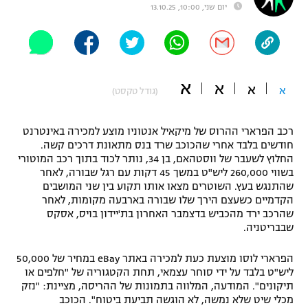
יום שני, 10:00, 13.10.25
"מחצית בשכונה" – פודקאסט
אופניים
ספורט מוטורי
משתתפים וזוכים בפרסים
א
א
א
א
(גודל טקסט)
כדורמים
תקנון משתתפים וזוכים בפרסים
טניס
פוטבול אמריקאי NFL
רכב הפרארי ההרוס של מיקאיל אנטוניו מוצע למכירה באינטרנט
תקנון עבור פעילות אלקטרה
חודשים בלבד אחרי שהכוכב שרד בנס מתאונת דרכים קשה.
גיימינג E-Sports
החלוץ לשעבר של ווסטהאם, בן 34, נותר לכוד בתוך רכב המוטורי
בייסבול MLB
תקנון עבור פעילות ספורט 1 – "מרלן"
בשווי 260,000 ליש"ט במשך 45 דקות עם רגל שבורה, לאחר
שהתנגש בעץ. השוטרים מצאו אותו תקוע בין שני המושבים
ספורט אתגרי ואקסטרים
הקדמיים כשעצם הירך שלו שבורה בארבעה מקומות, לאחר
תנאי שימוש
שהרכב ירד מהכביש בדצמבר האחרון בת'יידון בויס, אסקס
אומנויות לחימה
שבבריטניה.
מדיניות פרטיות
הפרארי לוסו מוצעת כעת למכירה באתר eBay במחיר של 50,000
גיימינג E-Sports
ליש"ט בלבד על ידי סוחר עצמאי, תחת הקטגוריה של "חלפים או
תיקונים". המודעה, המלווה בתמונות של ההריסה, מציינת: "נזק
תקנון פעילות ספורט 1
מכלי שיט שלא נמשה, לא הוגשה תביעת ביטוח". הכוכב