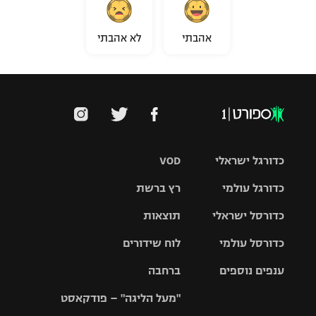
אהבתי
לא אהבתי
כדורגל ישראלי
VOD
כדורגל עולמי
רץ ברשת
ליגת העל
כדורסל ישראלי
תוצאות
ליגת
ליגה לאומית
האלופות
כדורסל עולמי
לוח שידורים
ליגת ווינר
סל
גביע הטוטו
ענפים נוספים
ברחבה
ליגה
NBA
אירופית
"מעל הליגה" – פודקאסט
ליגה לאומית
ליגיונרים
טניס
יורוליג