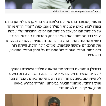
מיקאיל אנטוניו שחקן ווסטהאם
|
Richard Pelham
אנטוניו, שבעבר התרסק עם הלמבורגיני הוראקן שלו למחסן פחים
בעודו לבוש כאיש שלג בחג המולד 2019, אמר: "תמיד הייתי אוהד
של מכוניות ספורט, אבל מכוניות ספורט לא החברות שלי. עכשיו
יש לי רכב משפחתי ואני נשאר הרחק ממכוניות ספורט". הכוכב
חשף שהתאונה התרחשה בדרכו הביתה מאימון, כשהיה בבעלותו
את הרכב רק שלושה שבועות. "אני לא זוכר הרבה. הייתה רוח,
היה רטוב. החלק האחורי של המכונית כל הזמן החליק החוצה",
הוא סיפר.
כדורגלן ווסטהאם הסתיר את התאונה מילדיו הצעירים והוסיף:
"הילדים הצעירים מעולם לא ידעו עד כמה המצב היה רע. כמעט
לא הייתי שם בשבילם וזה היה החלק הקשה ביותר, אבל זה הפך
אותי לחיובי". אנטוניו הבטיח בביטחון: "אחזור למגרש ב-100
אחוז, אני אף פעם לא מוותר".