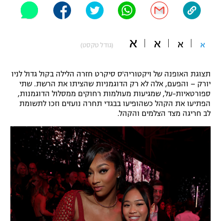
"מחצית בשכונה" – פודקאסט
אופניים
א
א
א
ספורט מוטורי
א
משתתפים וזוכים בפרסים
(גודל טקסט)
כדורמים
תצוגת האופנה של ויקטוריה'ס סיקרט חזרה הלילה בקול גדול לניו
תקנון משתתפים וזוכים בפרסים
טניס
יורק – והפעם, אלה לא רק הדוגמניות שהציתו את הרשת. שתי
פוטבול אמריקאי NFL
ספורטאיות-על, שמגיעות מעולמות רחוקים ממסלול הדוגמנות,
תקנון עבור פעילות אלקטרה
הפתיעו את הקהל כשהופיעו בבגדי תחרה נועזים וזכו לתשומת
גיימינג E-Sports
לב חריגה מצד הצלמים והקהל.
בייסבול MLB
תקנון עבור פעילות ספורט 1 – "מרלן"
ספורט אתגרי ואקסטרים
תנאי שימוש
אומנויות לחימה
מדיניות פרטיות
גיימינג E-Sports
תקנון פעילות ספורט 1