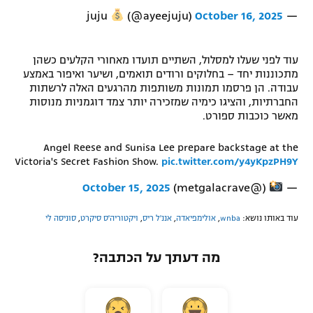
(@ayeejuju)
October 16, 2025
— juju
עוד לפני שעלו למסלול, השתיים תועדו מאחורי הקלעים כשהן
מתכוננות יחד – בחלוקים ורודים תואמים, ושיער ואיפור באמצע
עבודה. הן פרסמו תמונות משותפות מהרגעים האלה לרשתות
החברתיות, והציגו כימיה שמזכירה יותר צמד דוגמניות מנוסות
מאשר כוכבות ספורט.
Angel Reese and Sunisa Lee prepare backstage at the
Victoria's Secret Fashion Show.
pic.twitter.com/y4yKpzPH9Y
October 15, 2025
(@metgalacrave)
—
עוד באותו נושא:
wnba
,
אולימפיאדה
,
אננ'ל ריס
,
ויקטוריה'ס סיקרט
,
סוניסה לי
מה דעתך על הכתבה?