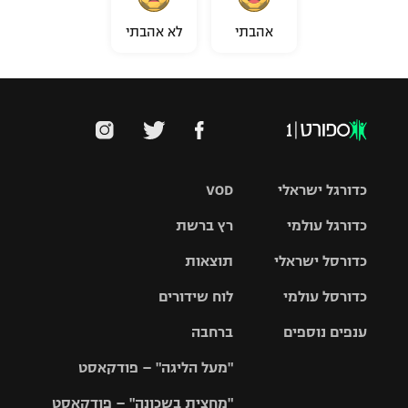
אהבתי
לא אהבתי
כדורגל ישראלי
VOD
כדורגל עולמי
רץ ברשת
ליגת העל
כדורסל ישראלי
תוצאות
ליגת
ליגה לאומית
האלופות
כדורסל עולמי
לוח שידורים
ליגת ווינר
סל
גביע הטוטו
ענפים נוספים
ברחבה
ליגה
NBA
אירופית
"מעל הליגה" – פודקאסט
ליגה לאומית
ליגיונרים
טניס
יורוליג
ליגה אנגלית
"מחצית בשכונה" – פודקאסט