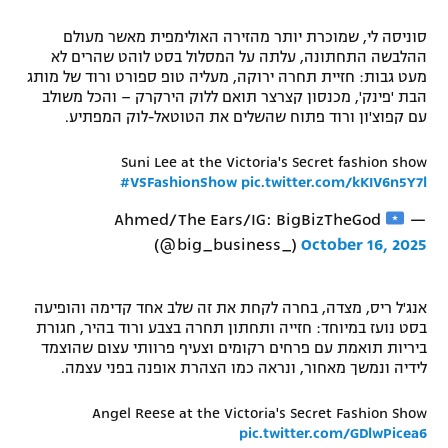
סוניסה לי, שמוכרת יותר מהזירה האולימפית מאשר מעולם
ההלבשה התחתונה, עלתה על המסלול בסט לוהט שהרים לא
מעט גבות: חזיית תחרה ירוקה, מעליה טופ ספורט ורוד של מותג
הבת 'פינק', מכנסון קצרצר תואם ללוק הירקרק – והכל משולב
עם קפוצ'ון ורוד פתוח שהשלים את הטוטאל-לוק המפתיע.
Suni Lee at the Victoria's Secret fashion show
#VSFashionShow
pic.twitter.com/kKIV6n5Y7l
— Ahmed/The Ears/IG: BigBizTheGod
(@big_business_)
October 16, 2025
אנג'ל ריס, מצדה, בחרה לקחת את זה שלב אחד קדימה והופיעה
בסט נועז במיוחד: חזייה ותחתון תחרה בצבע ורוד בהיר, חגורת
ביריות תואמת עם פרחים רקומים וצעיף פרוותי עצום שהוצמד
לידיה ונמשך מאחור, ונראה כמו הצהרת אופנה בפני עצמה.
Angel Reese at the Victoria's Secret Fashion Show
pic.twitter.com/GDlwPicea6