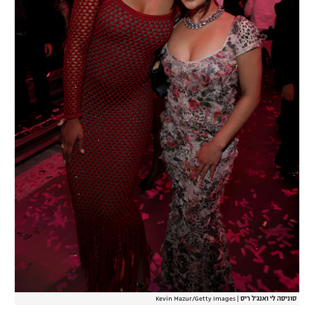
רשיון להקרנה פומבית לבית עסק
הצטרפות לחבילת הערוצים
לוח דרושים – ג'ובנט
תגיות
המגזין
סוניסה לי ואנג'ל ריס
|
Kevin Mazur/Getty Images