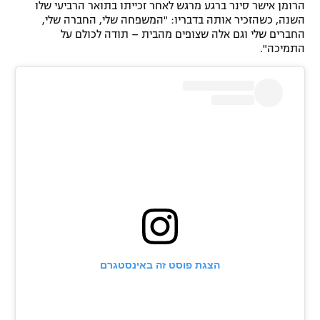
הרומן אישר סינר ברגע מרגש לאחר זכייתו בתואר הרביעי שלו
רשיון להקרנה פומבית לבית עסק
השנה, כשהזכיר אותה בדבריו: "המשפחה שלי, החברה שלי,
החברים שלי וגם אלה שצופים מהבית – תודה לכולם על
התמיכה".
הצטרפות לחבילת הערוצים
לוח דרושים – ג'ובנט
תגיות
המגזין
הצגת פוסט זה באינסטגרם