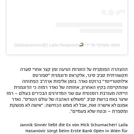
פוסט משותף על ידי ‏‎Laila Hasanovic
ההצהרה הפומבית על הזוגיות הגיעה זמן קצר אחרי סערה
תקשורתית סביב סינר, אלקראס ודוגמנית "ספורטס
אילוסטרייטד" ברוקס נאדר. בזמן אליפות ארה"ב הפתוחה
שהתקיימה בקיץ האחרון, אחותה של נאדר רמזה כי הדוגמנית
הייתה מעורבת רומנטית עם שני המדורגים הבכירים בעולם – רמז
שיצר באזז ברשת סביב "משולש האהבה של עולם הטניס". נאדר
אמנם לא אישרה זאת, אבל לא ממש הכחישה: "אישה לא מנשקת
ומספרת – ובטח שלא פעמיים".
Jannik Sinner liebt die Ex von Mick Schumacher! Laila
Hasanovic sorgt beim Erste Bank Open in Wien für