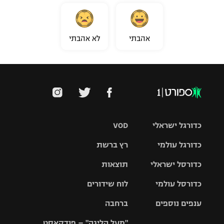
אהבתי
לא אהבתי
כדורגל ישראלי
VOD
כדורגל עולמי
רץ ברשת
ליגת העל
כדורסל ישראלי
תוצאות
ליגת
ליגה לאומית
האלופות
כדורסל עולמי
לוח שידורים
ליגת ווינר
סל
גביע הטוטו
ענפים נוספים
ברחבה
ליגה
NBA
אירופית
"מעל הליגה" – פודקאסט
ליגה לאומית