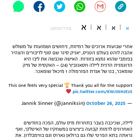
"מחצית בשכונה" – פודקאסט
אופניים
א
א
א
ספורט מוטורי
א
משתתפים וזוכים בפרסים
(גודל טקסט)
כדורמים
אחרי שבועות ארוכים של רמיזות, ניחושים ושמועות על משולש
תקנון משתתפים וזוכים בפרסים
טניס
אהבה לוהט בעולם הטניס, יאניק סינר שם סוף לדיבורים והצהיר
פוטבול אמריקאי NFL
בפומבי שהוא נמצא בזוגיות. האישה שכבשה את ליבו היא
תקנון עבור פעילות אלקטרה
הדוגמנית הדנית ליילה חסאנוביץ' (24) – האקסית של מיק
גיימינג E-Sports
שומאכר, בנו של אגדת הפורמולה 1 מיכאל שומאכר.
בייסבול MLB
תקנון עבור פעילות ספורט 1 – "מרלן"
This one feels very special
Thank you all for the support
ספורט אתגרי ואקסטרים
pic.twitter.com/KWJ3SHJEz5
תנאי שימוש
אומנויות לחימה
October 26, 2025
— Jannik Sinner (@janniksin)
מדיניות פרטיות
גיימינג E-Sports
ליילה, שכיכבה בעבר בתחרות מיס עולם, הפכה בחודשים
האחרונים לדמות קבועה ביציעים במשחקיו של האיטלקי, ואף
תקנון פעילות ספורט 1
נראתה בתא הפרטי שלו גם ברולאן גארוס וגם בווימבלדון. את