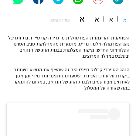
"מחצית בשכונה" – פודקאסט
אופניים
א
א
א
א
(גודל טקסט)
ספורט מוטורי
משתתפים וזוכים בפרסים
השחקנית והדוגמנית הפורטוגלית מרגרידה קורסיירו, בת זוגו של
כדורמים
נהג הפורמולה 1 לנדו נוריס, מתנערת מהמחלוקת סביב הטרנד
תקנון משתתפים וזוכים בפרסים
טניס
הטלוויזיוני החדש: מיקוד המצלמות בבנות הזוג של הנהגים
פוטבול אמריקאי NFL
ובסלבס במהלך המרוצים.
תקנון עבור פעילות אלקטרה
גיימינג E-Sports
הנהג הספרדי קרלוס סיינס היה זה שהציף את הנושא כשמתח
בייסבול MLB
תקנון עבור פעילות ספורט 1 – "מרלן"
ביקורת על עורכי השידור, שטענתו נותנים יותר מידי זמן מסך
לאורחים מפורסמים ולבנות הזוג של הנהגים, במקום להתמקד
ספורט אתגרי ואקסטרים
במה שקורה על המסלול.
תנאי שימוש
אומנויות לחימה
מדיניות פרטיות
גיימינג E-Sports
תקנון פעילות ספורט 1