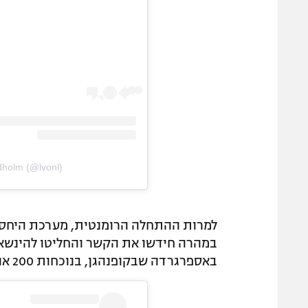
dholm (@lvonl)
באספרגרדה שבקופנהגן, בנוכחות 200 אורחים, והייתה זו נישואיו השנייה של השוער.