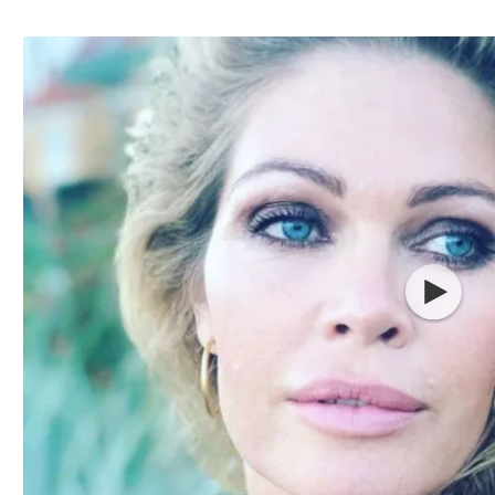
ל אביב
ליגה טורקית
תל אביב
ליגה סינית
חיפה
ליגה ברזילאית
באר שבע
ליגות נוספות
תניה
דה