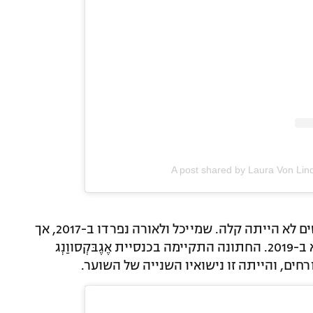
A post shared by Laura Von Lin
למרות ההתחלה הרומנטית, מערכת היחסים לא הייתה קלה. שמייכל ולאורה נפרדו ב-2017, אך
במהרה חידשו את הקשר והחליטו להינשא ב-2019. החתונה התקיימה בכנסיית אֶגֶבּקְסווַנְג