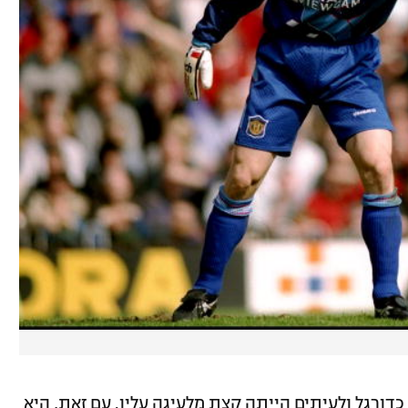
כדורגל ולעיתים הייתה קצת מלעיגה עליו. עם זאת, היא