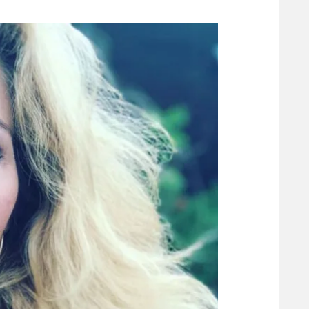
משתתפים וזוכים בפרסים
מכבי ת
הפועל 
תקנון משתתפים וזוכים בפרסים
הפועל 
תקנון עבור פעילות אלקטרה
הפועל 
תקנון עבור פעילות ספורט 1 – "מרלן"
מכבי נ
טניס
בני יהו
גיימינג E-Sports
תנאי שימוש
מדיניות פרטיות
תקנון פעילות ספורט 1
רשיון להקרנה פומבית לבית עסק
הצטרפות לחבילת הערוצים
לוח דרושים – ג'ובנט
תגיות