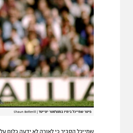
פיטר שמייכל בימיו במנצ'סטר יונייטד
|
Shaun Botterill
שמייכל הסביר כי לאורה לא ידעה כלום על 