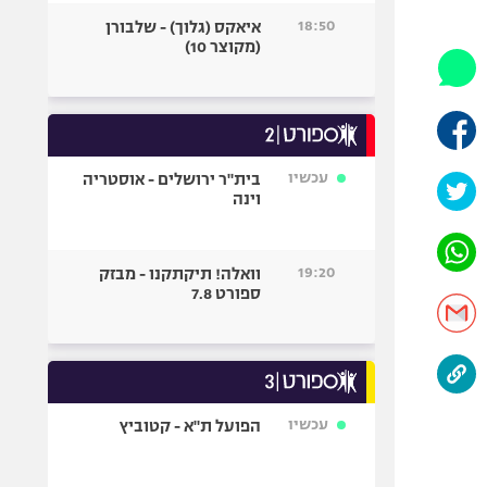
היאבקות WWE
18:50
איאקס (גלוך) - שלבורן
אופניים
(מקוצר 10)
ספורט מוטורי
כדורמים
פוטבול אמריקאי NFL
בייסבול MLB
עכשיו
בית"ר ירושלים - אוסטריה
וינה
ספורט אתגרי
ואקסטרים
אומנויות לחימה
19:20
וואלה! תיקתקנו - מבזק
גיימינג E-Sports
ספורט 7.8
עכשיו
הפועל ת"א - קטוביץ