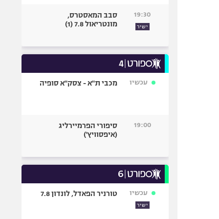
19:30
סבב המאסטרס,
מונטריאול 7.8 (1)
ישיר
עכשיו
מכבי ת"א - צסק"א סופיה
19:00
סיפורי הפרמיירליג
(איפסוויץ')
עכשיו
טורניר הפאדל, לונדון 7.8
ישיר