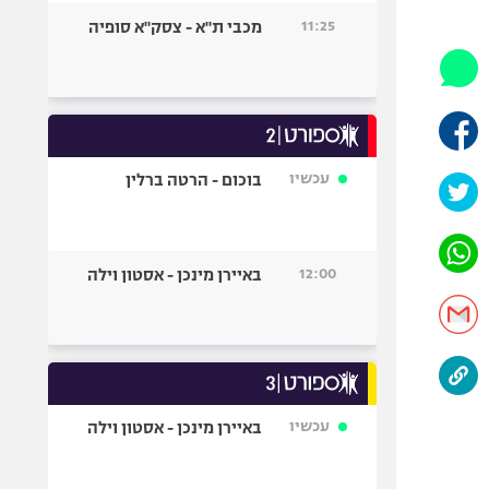
היאבקות WWE
11:25
מכבי ת"א - צסק"א סופיה
אופניים
ספורט מוטורי
כדורמים
פוטבול אמריקאי NFL
בייסבול MLB
עכשיו
בוכום - הרטה ברלין
ספורט אתגרי
ואקסטרים
אומנויות לחימה
12:00
באיירן מינכן - אסטון וילה
גיימינג E-Sports
עכשיו
באיירן מינכן - אסטון וילה