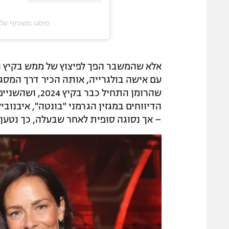
פוסט משותף על ידי ‏‎Ana Ivanović‎‏ (@‏ovic‎
אלא שהמשבר הפך לפיצוץ של ממש בקיץ הא
עם אישה בולגרייה, אותה הכיר דרך המסג
שהרומן התחיל כב
הדיווחים במגזין הגרמני "בונטה", איבנו
– אך נסוגה סופית לאחר שבעלה, כך נטען, 