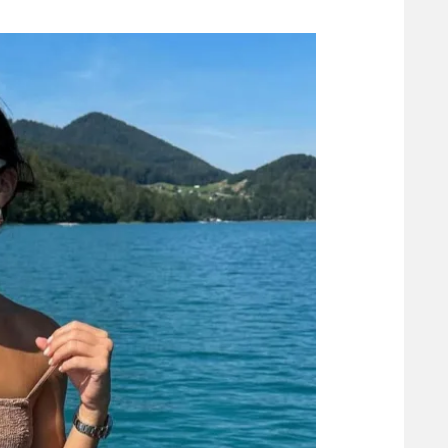
משתתפים וזוכים בפרסים
מכבי ת
הפועל 
תקנון משתתפים וזוכים בפרסים
הפועל 
תקנון עבור פעילות אלקטרה
הפועל 
תקנון עבור פעילות ספורט 1 – "מרלן"
מכבי נ
טניס
בני יהו
גיימינג E-Sports
תנאי שימוש
מדיניות פרטיות
תקנון פעילות ספורט 1
רשיון להקרנה פומבית לבית עסק
הצטרפות לחבילת הערוצים
לוח דרושים – ג'ובנט
תגיות