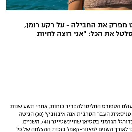
 מפרק את החבילה - על רקע רומן,
ל את הכל: "אני רוצה לחיות
עולם הספורט החליטו להפריד כוחות, אחרי תשע שנות
נישואים. על פי הדיווחים ב"בילד" הגרמני, טניסאית העבר הסרבית אנה איבנוביץ' (38) הגישה
בקשה רשמית לגירושים מבעלה, אגדת הכדורגל הגרמני בסטיאן שוויינשטייגר (41). השניים,
קס נוצץ בוונציה ב-2016, נחשבו לאורך השנים לפאוור-קאפל בזכות ההצלחה של כל