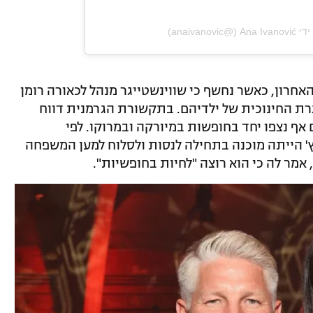
‎anaivan‏)
חרון, כאשר נחשף כי שווינשטייגר מנהל לכאורה רומן
רת החינוכית של ילדיהם. בתקשורת הגרמנית דווח
ר בקיץ 2024, ושהשניים אף נצפו יחד בחופשות במיורקה ובמרוקו. לפי
ביץ' הייתה מוכנה בתחילה לנסות ולסלוח למען המשפחה
אמר לה כי הוא רוצה "לחיות בחופשיות".