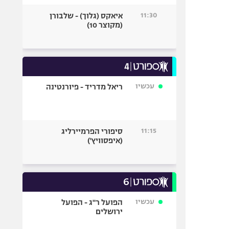
11:30
איאקס (גלוך) - שלבורן
(מקוצר 10)
עכשיו
ריאל מדריד - פיורנטינה
11:15
סיפורי הפרמיירליג
(איפסוויץ')
עכשיו
הפועל ר"ג - הפועל
ירושלים