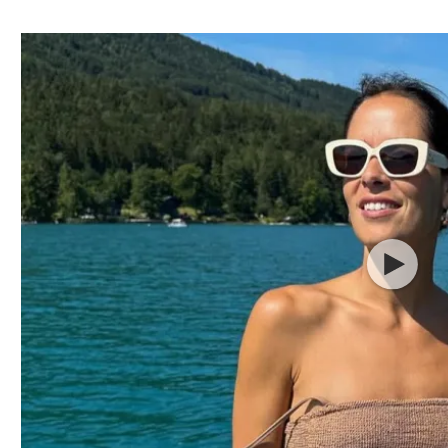
ל אביב
ליגה טורקית
תל אביב
ליגה סינית
חיפה
ליגה ברזילאית
באר שבע
ליגות נוספות
תניה
דה