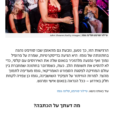
טיילור סוויפט וסלינה גומז
|
John Shearer/Getty Images
הרגישות הזו, כך נטען, נובעת גם מהאופן שבו סוויפט נהגה
בחתונתה של גומז: היא הגיעה בדיסקרטיות, שמרה על פרופיל
נמוך ואף נמנעה מלהזכיר בנאום שלה את האירוסים עם קלסי, כדי
לא להסיט את תשומת הלב. כעת, כשמדובר בחתונה שמחברת בין
עולם המוזיקה לפסגת הספורט האמריקאי, גומז מעדיפה לתמוך
מהצד. למרות הוויתור על תפקיד השושבינה, גומז כן צפויה לקחת
חלק באירוע – ככל הנראה בנאום אישי ומרגש.
עוד באותו נושא:
טיילור סוויפט
,
סלינה גומז
מה דעתך על הכתבה?