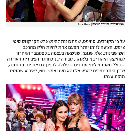
רשיון להקרנה פומבית לבית עסק
הצטרפות לחבילת הערוצים
טרוויס קלסי וטיילור סוויפט
|
Ezra Shaw
לוח דרושים – ג'ובנט
על פי מקורבים, סוויפט, שמתכוננת להינשא לשחקן קנזס סיטי
צ'יפס, הציעה לגומז יותר מפעם אחת להיות חלק מהרכב
תגיות
השושבינות. אלא שגומז, שנישאה בעצמה בספטמבר האחרון
למוזיקאי היהודי בני בלאנקו, סבורה שנוכחותה הציבורית האדירה
המגזין
– כולל מאות מיליוני עוקבים – עלולה להפוך גם את יום החתונה,
שבין היתר צפויים להגיע אליו לא מעט אנשי NFL, לאירוע שמוסט
מהזוג עצמו.