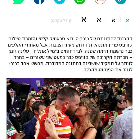
"מחצית בשכונה" – פודקאסט
אופניים
א
א
א
א
(גודל טקסט)
ספורט מוטורי
משתתפים וזוכים בפרסים
ההכנות לחתונתם של כוכב ה-NFL טראוויס קלסי והזמרת טיילור
כדורמים
סוויפט עדיין מתנהלות הרחק מעיני הציבור, אבל מאחורי הקלעים
תקנון משתתפים וזוכים בפרסים
טניס
כבר נרשמת דרמה קטנה. לפי דיווחים ב"מייל אונליין", סלינה גומז
פוטבול אמריקאי NFL
– חברתה הקרובה של סוויפט כבר כמעט שני עשורים – בחרה
תקנון עבור פעילות אלקטרה
לוותר על תפקיד שושבינה בחתונה המדוברת, מחשש אחד ברור:
לגנוב את הפוקוס מהכלה.
גיימינג E-Sports
בייסבול MLB
תקנון עבור פעילות ספורט 1 – "מרלן"
ספורט אתגרי ואקסטרים
תנאי שימוש
אומנויות לחימה
מדיניות פרטיות
גיימינג E-Sports
תקנון פעילות ספורט 1