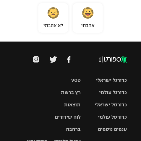
אהבתי
לא אהבתי
כדורגל ישראלי
VOD
כדורגל עולמי
רץ ברשת
ליגת העל
כדורסל ישראלי
תוצאות
ליגת
ליגה לאומית
האלופות
כדורסל עולמי
לוח שידורים
ליגת ווינר
סל
גביע הטוטו
ענפים נוספים
ברחבה
ליגה
NBA
אירופית