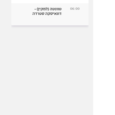
06:00
טוונטה (למקין) -
דונאיסקה סטרדה