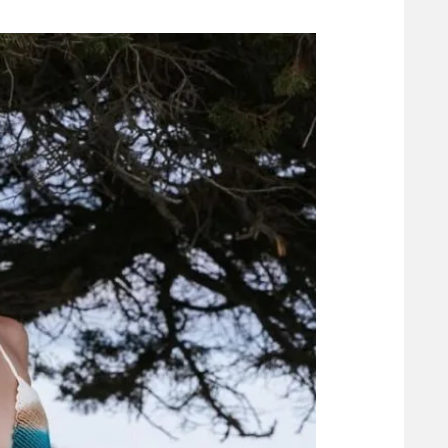
משתתפים וזוכים בפרסים
מכבי ת
הפועל 
תקנון משתתפים וזוכים בפרסים
הפועל 
תקנון עבור פעילות אלקטרה
הפועל 
תקנון עבור פעילות ספורט 1 – "מרלן"
מכבי נ
טניס
בני יהו
גיימינג E-Sports
תנאי שימוש
מדיניות פרטיות
תקנון פעילות ספורט 1
רשיון להקרנה פומבית לבית עסק
הצטרפות לחבילת הערוצים
לוח דרושים – ג'ובנט
תגיות