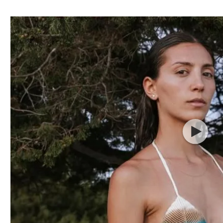
ל אביב
ליגה טורקית
תל אביב
ליגה סינית
חיפה
ליגה ברזילאית
באר שבע
ליגות נוספות
תניה
דה