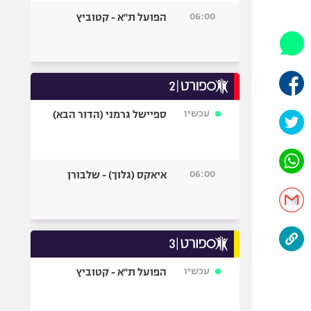
היאבקות WWE
06:00
הפועל ת"א - קטוביץ
אופניים
ספורט מוטורי
כדורמים
פוטבול אמריקאי NFL
בייסבול MLB
עכשיו
ספיישל גרמני (הדור הבא)
ספורט אתגרי
ואקסטרים
אומנויות לחימה
06:00
איאקס (גלוך) - שלבורן
גיימינג E-Sports
עכשיו
הפועל ת"א - קטוביץ