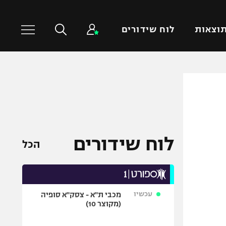
וצאות
לוח שידורים
כדורסל עולמי
ענפים נוספים
NBA
טניס
יורוליג
כדוריד
יורוקאפ
כדורעף
לוח שידורים
הכל
שחייה
ג'ודו
אגרוף
עכשיו
מכבי ת"א - צסק"א סופיה
ספורט אולימפי
(מקוצר 10)
UFC