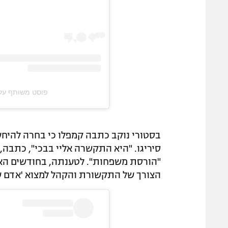
פוסט משותף על ידי ‏‎Elena Sirigu‎‏ (@‏igu‎
בסטורי נוקב כתבה קמפלו כי בחרה להיח
סיריגו. "היא התקשרה אליי בבכי", כתבה, 
"הורסת משפחות". לטענתה, בחודשים האח
הצורך של התקשורת והקהל למצוא 'אדם של