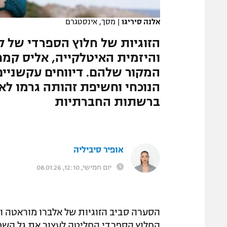
המגזין
אלנה סיריגו
|
מסך, אינסטגרם
הזוגיות של חלוץ הספרדי של ק
והיזמית האיטלקייה, אליס קמפ
המקור שלהם. דיווחים עקשניי
הנוכחי וחשיפת זהותה גרמו ל
ברשתות החברתיות
אופיר סיביליה
יום חמישי, 12:10, 08.01.26
הסערה סביב הזוגיות של אלברו מוראטה 
החלוץ הספרדי החליטה לעצור את גל השמ