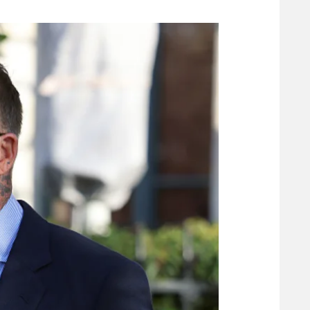
משתתפים וזוכים בפרסים
מכבי ת
הפועל 
תקנון משתתפים וזוכים בפרסים
הפועל 
תקנון עבור פעילות אלקטרה
הפועל 
תקנון עבור פעילות ספורט 1 – "מרלן"
מכבי נ
טניס
בני יהו
גיימינג E-Sports
תנאי שימוש
מדיניות פרטיות
תקנון פעילות ספורט 1
רשיון להקרנה פומבית לבית עסק
הצטרפות לחבילת הערוצים
לוח דרושים – ג'ובנט
תגיות