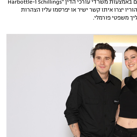
לפי הדיווח, ברוקלין והוריו החליפו מכתבים באמצעות משרדי עורכי הדין "Schillings ו-Harbottle
ין שהוריו יצרו איתו קשר ישיר או יפרסמו עליו הצהרות
ך משפטי פורמלי.