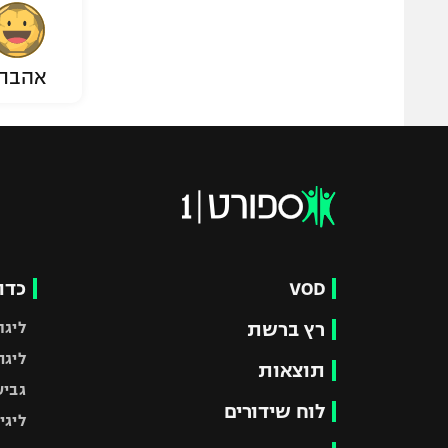
אהבת
VOD
כדו
רץ ברשת
ליגת
ליגה
תוצאות
גביע
לוח שידורים
ליגי