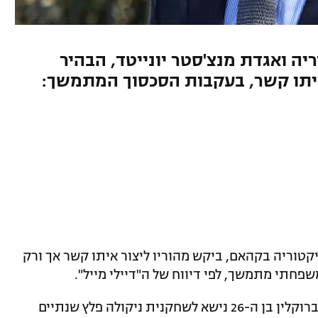
יה ואגדת מנצ'סטר יונייטד, הבהיר
ו איתו קשר, בעקבות הסכסוך המתמשך:
יקטוריה בקהאם, ביקש מהוריו ליצור איתו קשר אך ורק
שפחתי מתמשך, לפי דיווח של ה"דיילי מייל".
הסכסוך החל כנראה באפריל 2022, כאשר ברוקלין בן ה-26 נישא לשחקנית ניקולה פלץ שנתיים