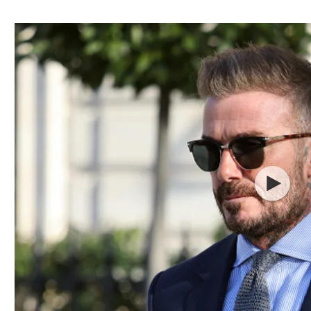
ל אביב
ליגה טורקית
תל אביב
ליגה סינית
חיפה
ליגה ברזילאית
באר שבע
ליגות נוספות
תניה
דה