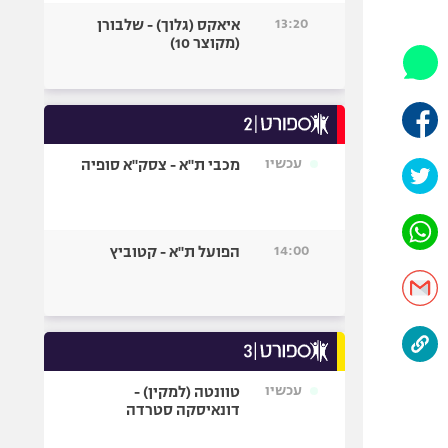
היאבקות WWE
13:20
איאקס (גלוך) - שלבורן
אופניים
(מקוצר 10)
ספורט מוטורי
כדורמים
פוטבול אמריקאי NFL
בייסבול MLB
עכשיו
מכבי ת"א - צסק"א סופיה
ספורט אתגרי
ואקסטרים
אומנויות לחימה
14:00
הפועל ת"א - קטוביץ
גיימינג E-Sports
עכשיו
טוונטה (למקין) -
דונאיסקה סטרדה