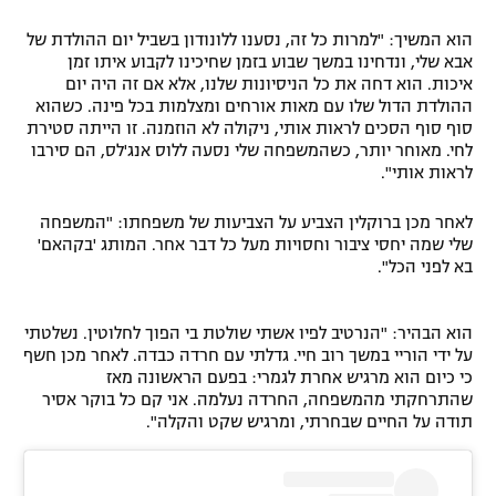
הוא המשיך: "למרות כל זה, נסענו ללונודון בשביל יום ההולדת של
אבא שלי, ונדחינו במשך שבוע בזמן שחיכינו לקבוע איתו זמן
איכות. הוא דחה את כל הניסיונות שלנו, אלא אם זה היה יום
ההולדת הדול שלו עם מאות אורחים ומצלמות בכל פינה. כשהוא
סוף סוף הסכים לראות אותי, ניקולה לא הוזמנה. זו הייתה סטירת
לחי. מאוחר יותר, כשהמשפחה שלי נסעה ללוס אנג'לס, הם סירבו
לראות אותי".
לאחר מכן ברוקלין הצביע על הצביעות של משפחתו: "המשפחה
שלי שמה יחסי ציבור וחסויות מעל כל דבר אחר. המותג 'בקהאם'
בא לפני הכל".
הוא הבהיר: "הנרטיב לפיו אשתי שולטת בי הפוך לחלוטין. נשלטתי
על ידי הוריי במשך רוב חיי. גדלתי עם חרדה כבדה. לאחר מכן חשף
כי כיום הוא מרגיש אחרת לגמרי: בפעם הראשונה מאז
שהתרחקתי מהמשפחה, החרדה נעלמה. אני קם כל בוקר אסיר
תודה על החיים שבחרתי, ומרגיש שקט והקלה".