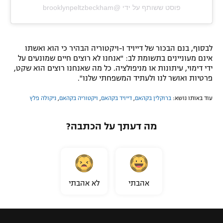
פוסט ששותף על ידי @‏‎brooklynpeltzbeckham‎‏
לבסוף, בנם הבכור של דייויד ו-ויקטוריה הבהיר כי הוא ואשתו
אינם מעוניינים בתשומת לב: "אנחנו לא רוצים חיים שמונעים על
ידי דימוי, עיתונות או מניפולציה. כל מה שאנחנו רוצים הוא שקט,
פרטיות ואושר לנו ולעתיד המשפחתי שלנו".
עוד באותו נושא:
ברוקלין בקהאם
,
דייויד בקהאם
,
ויקטוריה בקהאם
,
ניקולה פלץ
מה דעתך על הכתבה?
אהבתי
לא אהבתי