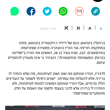
"מחצית בשכונה" – פודקאסט
אופניים
ספורט מוטורי
משתתפים וזוכים בפרסים
א
א
א
א
(גודל טקסט)
כדורמים
תקנון משתתפים וזוכים בפרסים
טניס
ברוקלין בקהאם, בנם של דייויד ו-ויקטוריה בקהאם, פתח
פוטבול אמריקאי NFL
במתקפה חריפה נגד הוריו בהצהרה מסעירה שפורסמה
תקנון עבור פעילות אלקטרה
באינסטגרם. הבן, טבח צעיר בן 26, האשים את הוריו ב"שליטה
גיימינג E-Sports
בייסבול MLB
בנרטיב המשפחתי ובתקשורת", והבהיר כי אינו מעוניין להתפייס
תקנון עבור פעילות ספורט 1 – "מרלן"
עימם.
ספורט אתגרי ואקסטרים
תנאי שימוש
לדבריו, הוריו וצוותם פנו שוב ושוב לעיתונות, מה שלא הותיר לו
ברירה אלא להעלות את עמדתו: "שנים ניסיתי לשמור על העניינים
אומנויות לחימה
הללו פרטיים, אבל הוריי וצוותם המשיכו לפנות לעיתונות, ולא
הותירו לי ברירה אלא לדבר בעצמי ולספר את האמת על חלק
מדיניות פרטיות
גיימינג E-Sports
מהשקרים שפורסמו".
תקנון פעילות ספורט 1