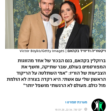
כדורסל נשים
נבחרת ישראל
יורוליג
ליגה ספרדית
טניס
VOD
מכבי תל אביב
מכבי חיפה
יורוקאפ
ליגה איטלקית
כדוריד
הפועל חולון
בית"ר ירושלים
רץ ברשת
ליגה צרפתית
כדורעף
הפועל ירושלים
מכבי תל אביב
ליגה הולנדית
שחייה
תוצאות
ויקטוריה ודיוויד בקהאם
|
Victor Boyko/Getty Images
דני אבדיה
הפועל תל אביב
ליגה טורקית
ברוקלין בקהאם, בנם הבכור של אחד מהזוגות
ג'ודו
הפועל חיפה
המפורסמים בעולם, שבר שתיקה, וחשף את
לוח שידורים
ליגה סינית
הצביעות של הוריו: "אמי השתלטה על הריקוד
אגרוף
הפועל באר שבע
הראשון שלי עם אשתי. היא רקדה בצורה לא הולמת
ליגה ברזילאית
ברחבה
מול כולם. מעולם לא הרגשתי מושפל יותר"
ספורט אולימפי
מכבי נתניה
ליגות נוספות
UFC
"מעל הליגה" – פודקאסט
בני יהודה
מערכת ספורט 1
היאבקות WWE
יום שני, 22:34, 19.01.26