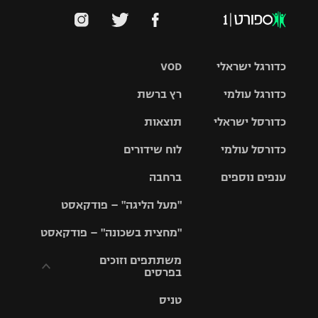
כדורגל ישראלי
VOD
כדורגל עולמי
רץ ברשת
ליגת העל
כדורסל ישראלי
תוצאות
ליגת
ליגה לאומית
האלופות
כדורסל עולמי
לוח שידורים
ליגת ווינר
סל
גביע הטוטו
ענפים נוספים
ברחבה
ליגה
NBA
אירופית
"מעל הליגה" – פודקאסט
ליגה לאומית
ליגיונרים
טניס
יורוליג
ליגה אנגלית
"מחצית בשכונה" – פודקאסט
כדורסל נשים
גביע המדינה
כדוריד
יורוקאפ
ליגה גרמנית
משתתפים וזוכים
בפרסים
מכבי תל
נבחרת
כדורעף
אביב
ישראל
ליגה
טניס
ספרדית
תקנון משתתפים
שחייה