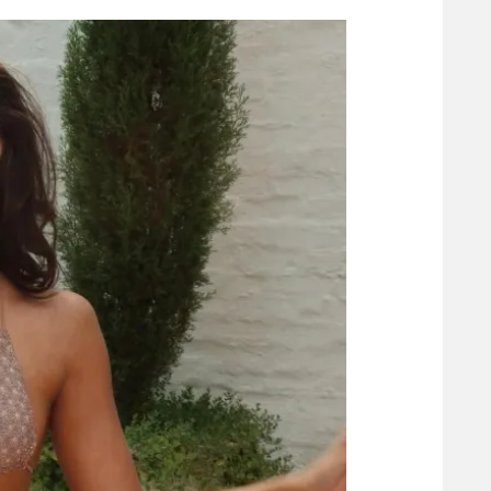
הפועל 
תקנון משתתפים וזוכים בפרסים
הפועל 
תקנון עבור פעילות אלקטרה
הפועל 
תקנון עבור פעילות ספורט 1 – "מרלן"
מכבי נ
טניס
בני יהו
גיימינג E-Sports
תנאי שימוש
מדיניות פרטיות
תקנון פעילות ספורט 1
רשיון להקרנה פומבית לבית עסק
הצטרפות לחבילת הערוצים
לוח דרושים – ג'ובנט
תגיות
המגזין