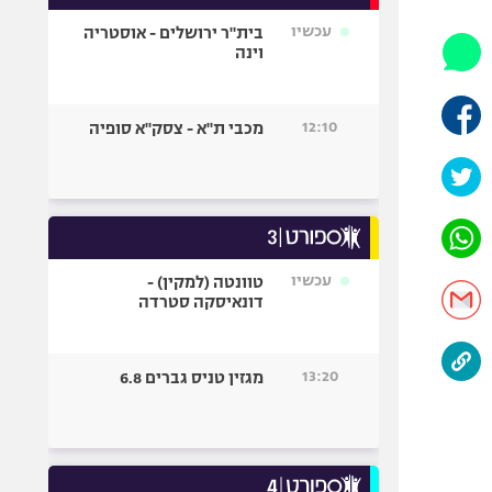
אופניים
עכשיו
בית"ר ירושלים - אוסטריה
וינה
ספורט מוטורי
כדורמים
פוטבול אמריקאי NFL
12:10
מכבי ת"א - צסק"א סופיה
בייסבול MLB
ספורט אתגרי
ואקסטרים
אומנויות לחימה
גיימינג E-Sports
עכשיו
טוונטה (למקין) -
דונאיסקה סטרדה
13:20
מגזין טניס גברים 6.8