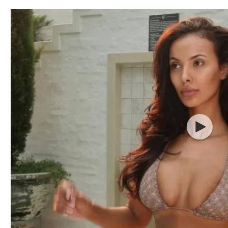
תל אביב
ליגה סינית
חיפה
ליגה ברזילאית
באר שבע
ליגות נוספות
תניה
דה