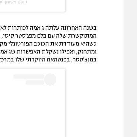
פוסט משותף על ידי ‏‎Maya Jama‎‏ (@‏
בשנה האחרונה עלתה ג'אמה לכותרות לא רק
המתוקשרת שלה עם בלם מנצ'סטר סיטי, רו
כשהיא מעודדת את הכוכב הפורטוגלי מקרוב
ומתחזק, ואפילו נשקלת האפשרות שג'אמה 
במנצ'סטר, בפנטהאוז היוקרתי שלו במרכז 