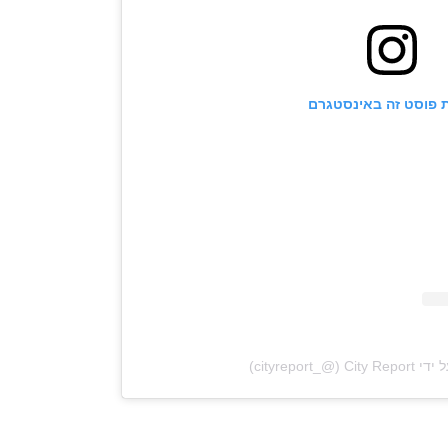
 פוסט זה באינסטגרם
‎cityreport_‏)