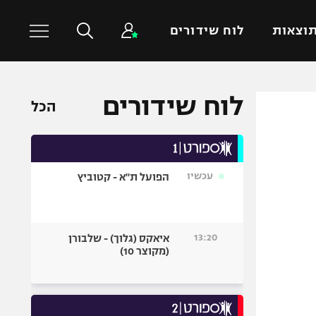
וצאות
לוח שידורים
לוח שידורים
כדורסל עולמי
ענפים נוספים
הכל
NBA
טניס
יורוליג
כדוריד
יורוקאפ
כדורעף
עכשיו
הפועל ת"א - קטוביץ
שחייה
ג'ודו
13:20
איאקס (גלוך) - שלבורן
אגרוף
(מקוצר 10)
ספורט אולימפי
UFC
היאבקות WWE