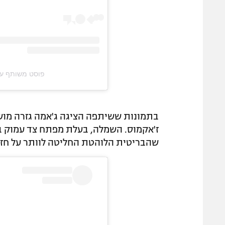
פוסט משותף על ידי ‏‎Maya Jama‎‏ (@‏
בתמונות ששיתפה הציגה ג'אמה גזרה מו
ז'אקמוס. השמלה, בעלת מפתח צד עמוק ב
שהבריטית הלוהטת החליטה לוותר על חזי