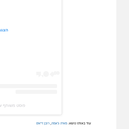
הצגת
פוסט משותף על ידי ‏‎City Report‎‏ (@‏‎
עוד באותו נושא:
מאיה ג'אמה
,
רובן דיאס