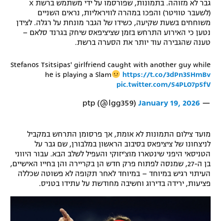
גבר לא מזוהה. בתמונות, שפורסמו על ידי משתמש ברשת X
(לשעבר טוויטר) והפכו במהרה לוויראליות, נראים השניים
משוחחים בשעת שקיעה, כשידו של הגבר מונחת על רגלה. לצידן
נטען כי האירוע התרחש בזמן שציציפאס שיחק בגרנד סלאם –
טענה שהגבירה עוד יותר את הסערה ברשת.
Stefanos Tsitsipas' girlfriend caught with another guy while
he is playing a Slam
https://t.co/3dPn3SHmBv
pic.twitter.com/S4PLO7p5fV
January 19, 2026
— ptp (@lgg359)
מועד צילום התמונות לא אומת, אך פרסומן התרחש במקביל
לניצחונו של ציציפאס בסיבוב הראשון במלבורן, שם גבר על
הטניסאי היפני שינטארו מוצ'יזוקי והעפיל לשלב הבא. עבור היווני
בן ה-27, שמנסה לפתוח פרק חדש הן בקריירה והן בחייו האישיים,
העיתוי רגיש במיוחד – במיוחד לאחר תקופה לא פשוטה שכללה
פציעות, ירידה בדירוג וחשיבה מחודשת על עתידו בטניס.