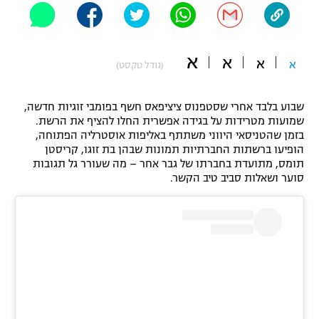
"מחצית בשכונה" – פודקאסט
אופניים
א
א
א
ספורט מוטורי
א
משתתפים וזוכים בפרסים
(גודל טקסט)
כדורמים
שבוע בלבד אחרי שסטפנוס ציציפאס חשף בפומבי זוגיות חדשה,
תקנון משתתפים וזוכים בפרסים
טניס
שמועות מטרידות על בגידה אפשרית החלו להציף את הרשת.
פוטבול אמריקאי NFL
בזמן שהטניסאי היווני משתתף באליפות אוסטרליה הפתוחה,
תקנון עבור פעילות אלקטרה
הופיעו ברשתות החברתיות תמונות שבהן בת זוגו, קריסטן
גיימינג E-Sports
תומס, מתועדת בחברתו של גבר אחר – מה שעורר גל תגובות
בייסבול MLB
תקנון עבור פעילות ספורט 1 – "מרלן"
סוער ושאלות סביב טיב הקשר.
ספורט אתגרי ואקסטרים
תנאי שימוש
אומנויות לחימה
מדיניות פרטיות
גיימינג E-Sports
תקנון פעילות ספורט 1