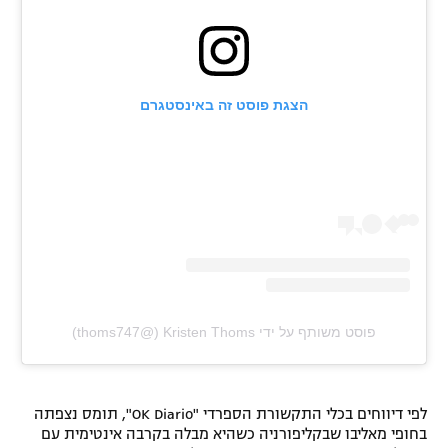
רשיון להקרנה פומבית לבית עסק
הצטרפות לחבילת הערוצים
הצגת פוסט זה באינסטגרם
לוח דרושים – ג'ובנט
תגיות
המגזין
פוסט משותף על ידי ‏‎Kristen Thoms‎‏ (@‏‎thoms747‎‏)
לפי דיווחים בכלי התקשורת הספרדי "OK Diario", תומס נצפתה
בחופי מאליבו שבקליפורניה כשהיא מבלה בקרבה אינטימית עם