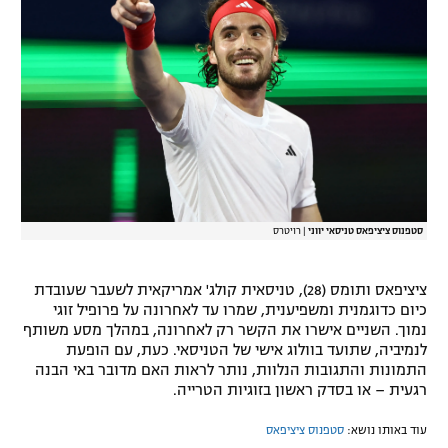
סטפנוס ציציפאס טניסאי יווני
|
רויטרס
ציציפאס ותומס (28), טניסאית קולג' אמריקאית לשעבר שעובדת
כיום כדוגמנית ומשפיענית, שמרו עד לאחרונה על פרופיל זוגי
נמוך. השניים אישרו את הקשר רק לאחרונה, במהלך מסע משותף
לנמיביה, שתועד בוולוג אישי של הטניסאי. כעת, עם הופעת
התמונות והתגובות הנלוות, נותר לראות האם מדובר באי הבנה
רגעית – או בסדק ראשון בזוגיות הטרייה.
עוד באותו נושא:
סטפנוס ציציפאס