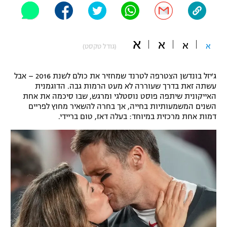
"מחצית בשכונה" – פודקאסט
אופניים
א
א
א
ספורט מוטורי
א
משתתפים וזוכים בפרסים
(גודל טקסט)
כדורמים
ג'יזל בונדשן הצטרפה לטרנד שמחזיר את כולם לשנת 2016 – אבל
תקנון משתתפים וזוכים בפרסים
טניס
עשתה זאת בדרך שעוררה לא מעט הרמות גבה. הדוגמנית
פוטבול אמריקאי NFL
האייקונית שיתפה פוסט נוסטלגי ומרגש, שבו סיכמה את אחת
תקנון עבור פעילות אלקטרה
השנים המשמעותיות בחייה, אך בחרה להשאיר מחוץ לפריים
גיימינג E-Sports
דמות אחת מרכזית במיוחד: בעלה דאז, טום בריידי.
בייסבול MLB
תקנון עבור פעילות ספורט 1 – "מרלן"
ספורט אתגרי ואקסטרים
תנאי שימוש
אומנויות לחימה
מדיניות פרטיות
גיימינג E-Sports
תקנון פעילות ספורט 1