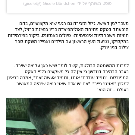
פוסט משותף על ידי ‏‎Gisele Bündchen‎‏ (@‏‎gisele‎‏)
מעבר לפן האישי, ג'יזל הזכירה גם רגעי שיא מקצועיים, בהם
הופעתה בטקס פתיחת האולימפיאדה בריו כנציגת ברזיל, לצד
חוויות משפחתיות אינטימיות: טיולים באמזונס, ביקור בפירמידות
במקסיקו, נטיעת העץ הראשון עם הילדים ואפילו השקת ספר
צילום בניו יורק.
למרות ההשמטה הבולטת, קשה לומר שיש כאן עקיצה ישירה.
בעבר הבהירה בונדשן כי אין לה כל משקעים כלפי האקס
המפורסם. "תמיד עודדתי אותו, ותמיד אעשה זאת", אמרה בראיון
למגזין "ואניטי פייר". "אם יש אדם שאני רוצה שיהיה המאושר
בעולם – זה הוא".