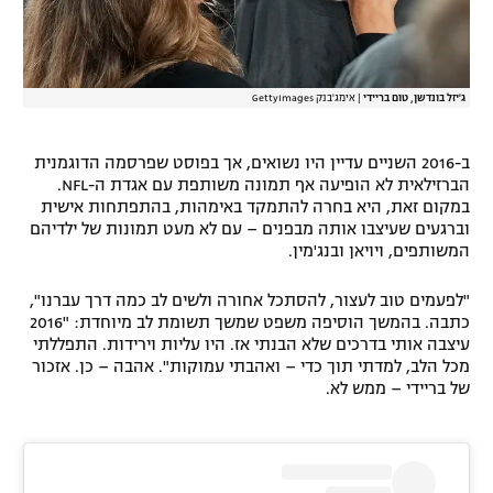
רשיון להקרנה פומבית לבית עסק
הצטרפות לחבילת הערוצים
ג'יזל בונדשן, טום בריידי
|
אימג'בנק GettyImages
לוח דרושים – ג'ובנט
ב-2016 השניים עדיין היו נשואים, אך בפוסט שפרסמה הדוגמנית
הברזילאית לא הופיעה אף תמונה משותפת עם אגדת ה-NFL.
תגיות
במקום זאת, היא בחרה להתמקד באימהות, בהתפתחות אישית
וברגעים שעיצבו אותה מבפנים – עם לא מעט תמונות של ילדיהם
המגזין
המשותפים, ויויאן ובנג'מין.
"לפעמים טוב לעצור, להסתכל אחורה ולשים לב כמה דרך עברנו",
כתבה. בהמשך הוסיפה משפט שמשך תשומת לב מיוחדת: "2016
עיצבה אותי בדרכים שלא הבנתי אז. היו עליות וירידות. התפללתי
מכל הלב, למדתי תוך כדי – ואהבתי עמוקות". אהבה – כן. אזכור
של בריידי – ממש לא.