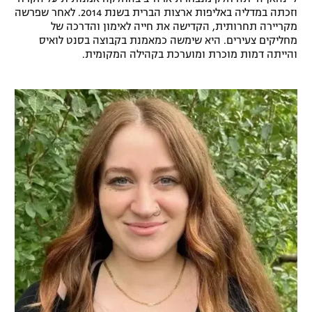
וזכתה במדליה באליפות ארצות הברית בשנת 2014. לאחר שפרשה
רשיון להקרנה פומבית לבית עסק
מקריירה תחרותית, הקדישה את חייה לאימון והדרכה של
מחליקים צעירים. היא שימשה כמאמנת בקבוצה בסנט לואיס
הצטרפות לחבילת הערוצים
והייתה דמות מוכרת ומוערכת בקהילה המקומית.
לוח דרושים – ג'ובנט
תגיות
המגזין