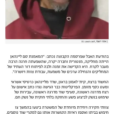
|
אתר רשמי, St. Louis Jail
בהודעת האבל שפרסמה הקבוצה נכתב: "המאמנת סם ליינהאן
הייתה מחליקה, מנטורית וחברה יקרה, שהשפעתה חרגה הרבה
מעבר לקרח. היא הקדישה את זמנה ולבה לפיתוח דור העתיד של
המחליקים והנחילה ערכים של משמעת, עבודת צוות ויושרה".
החשוד ברצח, קית' לאמון בראון, שדד מליינהאן כרטיסי אשראי
ומעט כסף מזומן. הפרקליטות כבר הגישה נגדו כתב אישום על
רצח מדרגה ראשונה, סעיפי שוד מדרגה ראשונה, עבירות של
שימוש בנשק לביצוע פשע והחזקה בלתי חוקית של נשק חם.
צוותי חקירה ויחידת מיוחדת של המשטרה ביצעו בהמשך צו
חיפוש בביתו ואספו ראיות הקושרות אותו גם למקרי שוד נוספים.