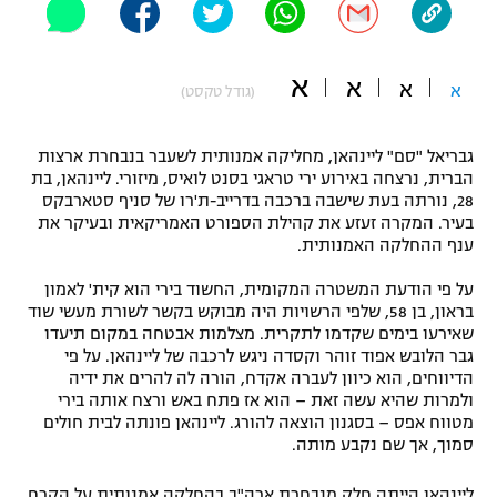
"מחצית בשכונה" – פודקאסט
אופניים
א
א
א
א
(גודל טקסט)
ספורט מוטורי
משתתפים וזוכים בפרסים
כדורמים
גבריאל "סם" ליינהאן, מחליקה אמנותית לשעבר בנבחרת ארצות
תקנון משתתפים וזוכים בפרסים
טניס
הברית, נרצחה באירוע ירי טראגי בסנט לואיס, מיזורי. ליינהאן, בת
28, נורתה בעת שישבה ברכבה בדרייב-ת'רו של סניף סטארבקס
פוטבול אמריקאי NFL
תקנון עבור פעילות אלקטרה
בעיר. המקרה זעזע את קהילת הספורט האמריקאית ובעיקר את
ענף ההחלקה האמנותית.
גיימינג E-Sports
בייסבול MLB
תקנון עבור פעילות ספורט 1 – "מרלן"
על פי הודעת המשטרה המקומית, החשוד בירי הוא קית' לאמון
ספורט אתגרי ואקסטרים
בראון, בן 58, שלפי הרשויות היה מבוקש בקשר לשורת מעשי שוד
תנאי שימוש
שאירעו בימים שקדמו לתקרית. מצלמות אבטחה במקום תיעדו
גבר הלובש אפוד זוהר וקסדה ניגש לרכבה של ליינהאן. על פי
אומנויות לחימה
הדיווחים, הוא כיוון לעברה אקדח, הורה לה להרים את ידיה
ולמרות שהיא עשה זאת – הוא אז פתח באש ורצח אותה בירי
מדיניות פרטיות
גיימינג E-Sports
מטווח אפס – בסגנון הוצאה להורג. ליינהאן פונתה לבית חולים
סמוך, אך שם נקבע מותה.
תקנון פעילות ספורט 1
ליינהאן הייתה חלק מנבחרת ארה"ב בהחלקה אמנותית על הקרח