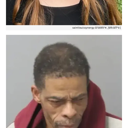
|
צילום מסך, אינסטגרם saintlouissynergy