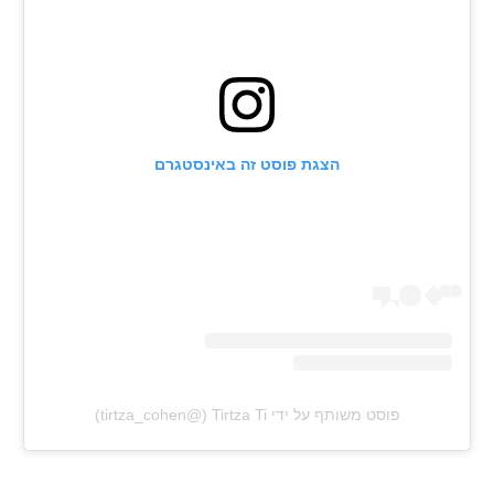
הצגת פוסט זה באינסטגרם
פוסט משותף על ידי ‏‎Tirtza Ti‎‏ (@‏‎tirtza_cohen‎‏)