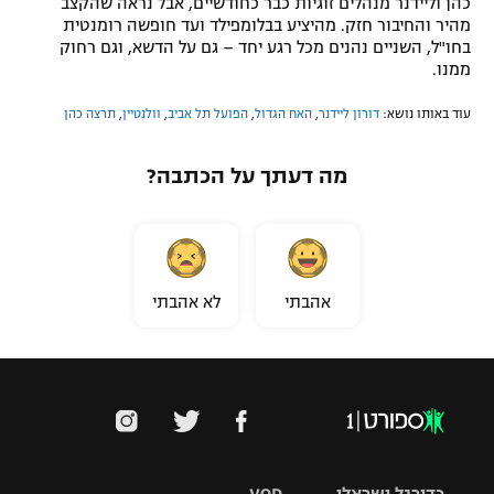
כהן וליידנר מנהלים זוגיות כבר כחודשיים, אבל נראה שהקצב
מהיר והחיבור חזק. מהיציע בבלומפילד ועד חופשה רומנטית
בחו"ל, השניים נהנים מכל רגע יחד – גם על הדשא, וגם רחוק
ממנו.
עוד באותו נושא:
דורון ליידנר
,
האח הגדול
,
הפועל תל אביב
,
וולנטיין
,
תרצה כהן
מה דעתך על הכתבה?
אהבתי
לא אהבתי
כדורגל ישראלי
VOD