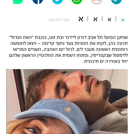
"מחצית בשכונה" – פודקאסט
אופניים
א
א
א
א
(גודל טקסט)
ספורט מוטורי
משתתפים וזוכים בפרסים
שחקן הפועל תל אביב דורון ליידנר ובת זוגו, כוכבת "האח הגדול"
כדורמים
תרצה כהן, לקחו את הזוגיות צעד נוסף קדימה – ויצאו לחופשה
תקנון משתתפים וזוכים בפרסים
טניס
רומנטית ראשונה מעבר לים. לרגל יום האהבה, השניים המריאו
פוטבול אמריקאי NFL
ללימסול שבקפריסין, ופתחו רשמית את הוולנטיין הראשון שלהם
תקנון עבור פעילות אלקטרה
יחד באווירה ים תיכונית.
גיימינג E-Sports
בייסבול MLB
תקנון עבור פעילות ספורט 1 – "מרלן"
ספורט אתגרי ואקסטרים
תנאי שימוש
אומנויות לחימה
מדיניות פרטיות
גיימינג E-Sports
תקנון פעילות ספורט 1