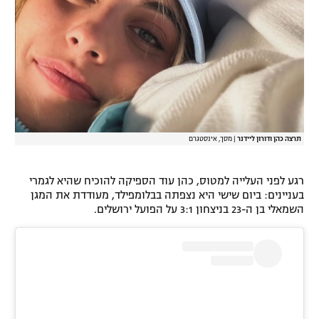
רשיון להקרנה פומבית לבית עסק
הצטרפות לחבילת הערוצים
לוח דרושים – ג'ובנט
תגיות
תרצה כהן ודורון ליידנר
|
מסך, אינסטגרם
המגזין
רגע לפני העלייה למטוס, כהן עוד הספיקה להוכיח שהיא לגמרי
בעניינים: ביום שישי היא נצפתה בבלומפילד, מעודדת את המגן
השמאלי בן ה-23 בניצחון 3:1 על הפועל ירושלים.