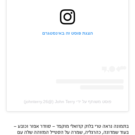
רשיון להקרנה פומבית לבית עסק
הצטרפות לחבילת הערוצים
הצגת פוסט זה באינסטגרם
לוח דרושים – ג'ובנט
תגיות
המגזין
פוסט משותף על ידי ‏‎John Terry‎‏ (@‏‎johnterry.26‎‏)
בתמונה נראה טרי בלוק קז'ואלי מוקפד – סוודר אפור וכובע –
בעוד שמדונה, כהרגליה, שמרה על הסטייל המזוהה שלה עם