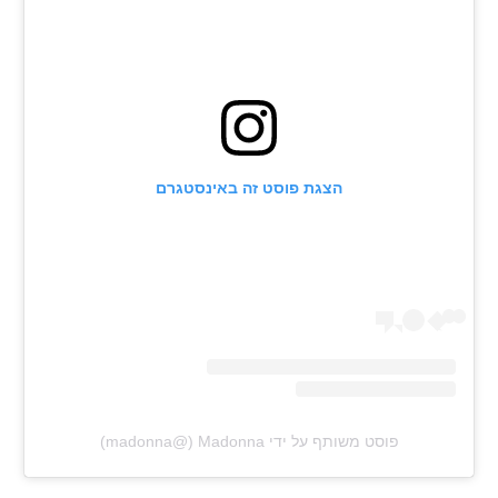
הצגת פוסט זה באינסטגרם
פוסט משותף על ידי ‏‎Madonna‎‏ (@‏‎madonna‎‏)