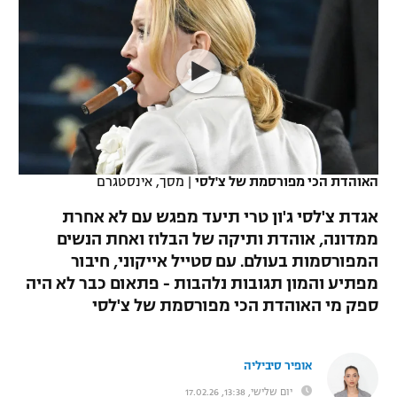
כדורסל נשים
נבחרת ישראל
יורוליג
ליגה ספרדית
טניס
VOD
מכבי תל אביב
מכבי חיפה
יורוקאפ
ליגה איטלקית
כדוריד
הפועל חולון
בית"ר ירושלים
רץ ברשת
ליגה צרפתית
כדורעף
הפועל ירושלים
מכבי תל אביב
ליגה הולנדית
שחייה
תוצאות
האוהדת הכי מפורסמת של צ'לסי
|
מסך, אינסטגרם
דני אבדיה
הפועל תל אביב
ליגה טורקית
אגדת צ'לסי ג'ון טרי תיעד מפגש עם לא אחרת
ג'ודו
הפועל חיפה
ממדונה, אוהדת ותיקה של הבלוז ואחת הנשים
לוח שידורים
ליגה סינית
המפורסמות בעולם. עם סטייל אייקוני, חיבור
אגרוף
הפועל באר שבע
מפתיע והמון תגובות נלהבות - פתאום כבר לא היה
ליגה ברזילאית
ברחבה
ספק מי האוהדת הכי מפורסמת של צ'לסי
ספורט אולימפי
מכבי נתניה
ליגות נוספות
UFC
"מעל הליגה" – פודקאסט
בני יהודה
אופיר סיביליה
היאבקות WWE
יום שלישי, 13:38, 17.02.26