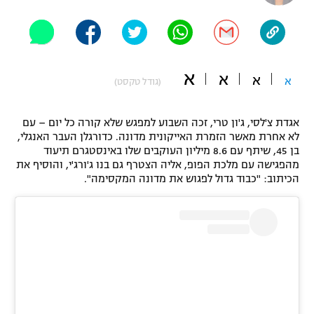
"מחצית בשכונה" – פודקאסט
אופניים
ספורט מוטורי
משתתפים וזוכים בפרסים
א
א
א
א
(גודל טקסט)
כדורמים
תקנון משתתפים וזוכים בפרסים
טניס
אגדת צ'לסי, ג'ון טרי, זכה השבוע למפגש שלא קורה כל יום – עם
פוטבול אמריקאי NFL
לא אחרת מאשר הזמרת האייקונית מדונה. כדורגלן העבר האנגלי,
תקנון עבור פעילות אלקטרה
בן 45, שיתף עם 8.6 מיליון העוקבים שלו באינסטגרם תיעוד
גיימינג E-Sports
בייסבול MLB
מהפגישה עם מלכת הפופ, אליה הצטרף גם בנו ג'ורג'י, והוסיף את
תקנון עבור פעילות ספורט 1 – "מרלן"
הכיתוב: "כבוד גדול לפגוש את מדונה המקסימה".
ספורט אתגרי ואקסטרים
תנאי שימוש
אומנויות לחימה
מדיניות פרטיות
גיימינג E-Sports
תקנון פעילות ספורט 1