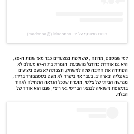
פוסט משותף על ידי ‏‎Madonna‎‏ (@‏‎madonna‎‏)
למי שפספס, מדונה , ששולטת במצעדים כבר מאז שנות ה-80,
היא גם אוהדת כדורגל מושבעת. הזמרת בת ה-67 מעולם לא
הסתירה את החיבה שלה למשחק, ונצפתה לא פעם ביציעים
באנגליה ובארה"ב. בעבר אף ביקרה לא מעט בסטמפורד ברידג',
מגרשה הביתי של צ'לסי, מועדון שככל הנראה התחילה לאהוד
בתקופת נישואיה לבמאי הבריטי גאי ריצ'י, שגם הוא אוהד של
הבלוז.