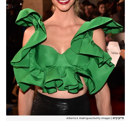
רשיון להקרנה פומבית לבית עסק
הצטרפות לחבילת הערוצים
לוח דרושים – ג'ובנט
תגיות
המגזין
מייגן קינג
|
Alberto E. Rodriguez/Getty Images