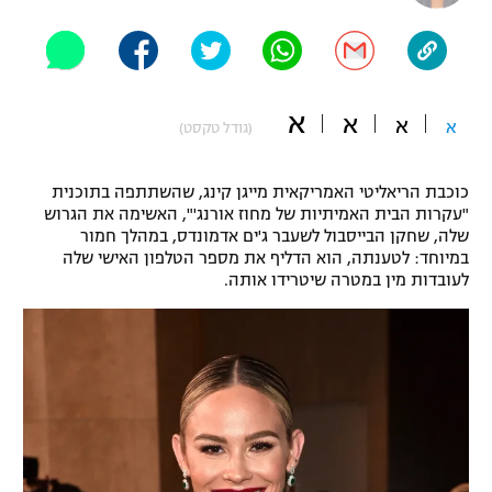
"מחצית בשכונה" – פודקאסט
אופניים
ספורט מוטורי
משתתפים וזוכים בפרסים
א
א
א
א
(גודל טקסט)
כדורמים
תקנון משתתפים וזוכים בפרסים
טניס
כוכבת הריאליטי האמריקאית מייגן קינג, שהשתתפה בתוכנית
פוטבול אמריקאי NFL
"עקרות הבית האמיתיות של מחוז אורנג'", האשימה את הגרוש
תקנון עבור פעילות אלקטרה
שלה, שחקן הבייסבול לשעבר ג'ים אדמונדס, במהלך חמור
גיימינג E-Sports
בייסבול MLB
במיוחד: לטענתה, הוא הדליף את מספר הטלפון האישי שלה
תקנון עבור פעילות ספורט 1 – "מרלן"
לעובדות מין במטרה שיטרידו אותה.
ספורט אתגרי ואקסטרים
תנאי שימוש
אומנויות לחימה
מדיניות פרטיות
גיימינג E-Sports
תקנון פעילות ספורט 1