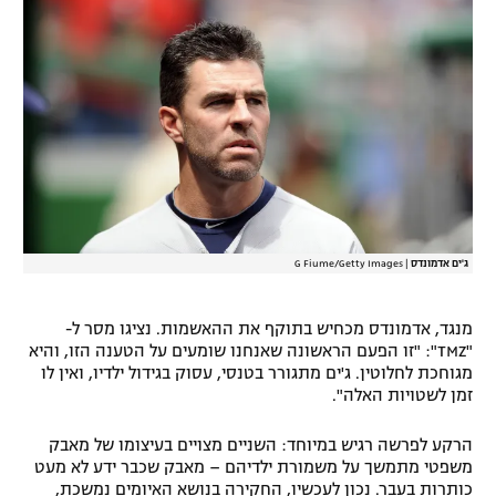
ג'ים אדמונדס
|
G Fiume/Getty Images
מנגד, אדמונדס מכחיש בתוקף את ההאשמות. נציגו מסר ל-
"TMZ": "זו הפעם הראשונה שאנחנו שומעים על הטענה הזו, והיא
מגוחכת לחלוטין. ג'ים מתגורר בטנסי, עסוק בגידול ילדיו, ואין לו
זמן לשטויות האלה".
הרקע לפרשה רגיש במיוחד: השניים מצויים בעיצומו של מאבק
משפטי מתמשך על משמורת ילדיהם – מאבק שכבר ידע לא מעט
כותרות בעבר. נכון לעכשיו, החקירה בנושא האיומים נמשכת,