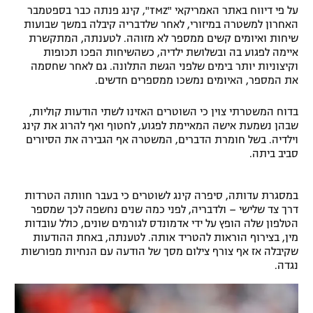
על פי דיווח באתר האמריקאי "TMZ", קינג פנתה כבר בספטמבר
האחרון למשטרה במיזורי, לאחר שלדבריה קיבלה במשך שבועות
שיחות ואיומים קשים ממספר לא מזוהה. לטענתה, המתקשרת
איימה לפגוע בה ובשלושת ילדיה, כשהשיחות הפכו תכופות
וקיצוניות יותר בימים שלפני הגשת התלונה. גם לאחר שחסמה
את המספר, האיומים נמשכו ממספרים חדשים.
בדוח המשטרתי צוין כי השוטרים האזינו לשתי הודעות קוליות,
שבהן נשמעת אישה המאיימת לפגוע, לחטוף ואף להרוג את קינג
וילדיה. בשל חומרת הדברים, המשטרה אף הגבירה את הסיורים
סביב ביתה.
במסגרת עדותה, סיפרה קינג לשוטרים כי בעבר חוותה הטרדות
דרך צד שלישי – ולדבריה, לפני כמה שנים נחשפה לכך שמספר
הטלפון שלה הופץ על ידי אדמונדס לגורמים שונים, כולל עובדות
מין, בצירוף הוראות להטריד אותה. לטענתה, באחת ההודעות
שקיבלה אז אף צורף צילום מסך של הודעה עם הנחיות מפורשות
נגדה.