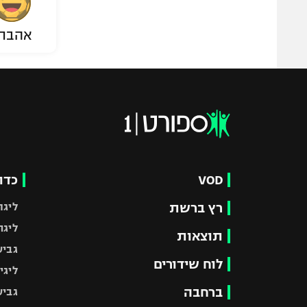
אהבת
VOD
כדו
רץ ברשת
ליגת
ליגה
תוצאות
גביע
לוח שידורים
ליגי
ברחבה
גביע