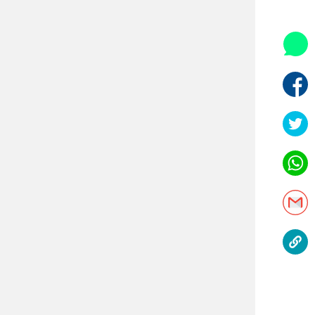
היאבקות WWE
אופניים
ספורט מוטורי
כדורמים
פוטבול אמריקאי NFL
בייסבול MLB
ספורט אתגרי
ואקסטרים
אומנויות לחימה
גיימינג E-Sports