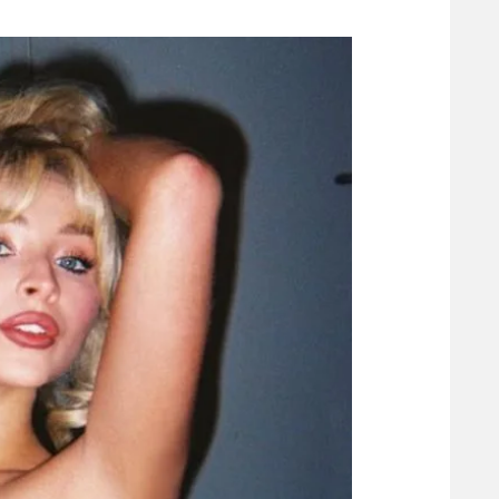
משתתפים וזוכים בפרסים
מכבי ת
הפועל 
תקנון משתתפים וזוכים בפרסים
הפועל 
תקנון עבור פעילות אלקטרה
הפועל 
תקנון עבור פעילות ספורט 1 – "מרלן"
מכבי נ
טניס
בני יהו
גיימינג E-Sports
תנאי שימוש
מדיניות פרטיות
תקנון פעילות ספורט 1
רשיון להקרנה פומבית לבית עסק
הצטרפות לחבילת הערוצים
לוח דרושים – ג'ובנט
תגיות