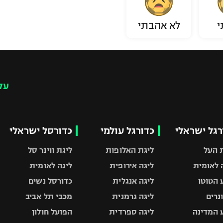
י
לא אהבתי
עק
רגל ישראלי
כדורגל עולמי
כדורסל ישראלי
 העל
ליגת האלופות
ליגת ווינר סל
 לאומית
ליגה אירופית
ליגה לאומית
 הטוטו
ליגה אנגלית
כדורסל נשים
ונרים
ליגה גרמנית
מכבי תל אביב
 המדינה
ליגה ספרדית
הפועל חולון