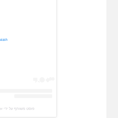
הצגת
פוסט משותף על ידי ‏‎Sabrina Carpenter‎‏ (@‏‎sabrinacarpenter‎‏)