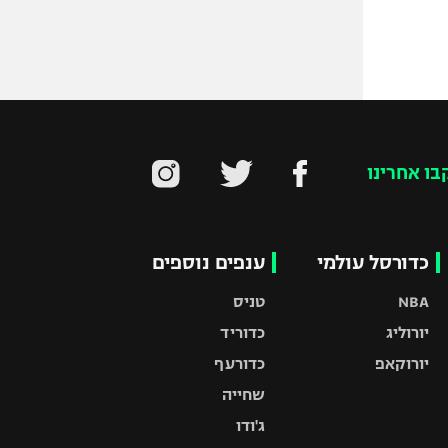
בו אחרינו
כדורסל עולמי
ענפים נוספים
NBA
טניס
יורוליג
כדוריד
יורוקאפ
כדורעף
שחייה
ג'ודו