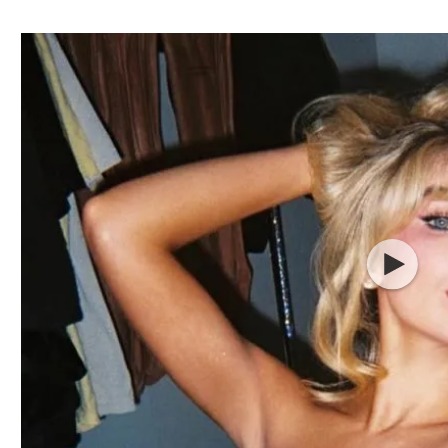
ל אביב
ליגה טורקית
תל אביב
ליגה סינית
חיפה
ליגה ברזילאית
באר שבע
ליגות נוספות
תניה
דה