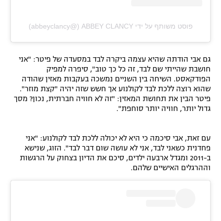
פוסט משותף על ידי ‏‎ABBEY CLANCY‎‏ (@‏‎abbeyclancy‎‏)
גם אבי הודתה שהיא עצמה ביקרה לבד במסעדה של פיטר: "אני
חושבת שהייתי שם לבד, זה כל כך טוב", סיפרה למפיק
הפודקאסט. השיחה בין השניים נמשכה בעקבות מאזין שהודה
שהוא רוצה ללכת לבד לקולנוע אך חשש שזה יהיה "קצת מוזר".
פיטר הבין את תחושת המאזין: "זה לא חוויה חברתית, נכון? מסך
גדול יותר, חוויה יותר סוחפת".
עם זאת, אבי סיכמה כי היא לא יכולה ללכת לבד לקולנוע: "אני
פחדנית כשאני לבד, אני לא עושה שום דבר לבד". הזוג, שנישא
ב-2011 ומגדל ארבעה ילדים, סיכם את הדיון בצחוק על הרגשות
וההרגלים האישיים שלהם.