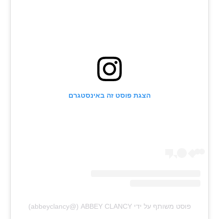
הצגת פוסט זה באינסטגרם
פוסט משותף על ידי ‏‎ABBEY CLANCY‎‏ (@‏‎abbeyclancy‎‏)