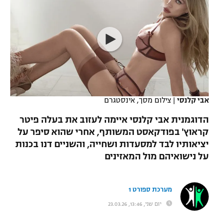
כדורסל נשים
נבחרת ישראל
יורוליג
ליגה ספרדית
טניס
VOD
מכבי תל אביב
מכבי חיפה
יורוקאפ
ליגה איטלקית
כדוריד
הפועל חולון
בית"ר ירושלים
רץ ברשת
ליגה צרפתית
כדורעף
הפועל ירושלים
מכבי תל אביב
ליגה הולנדית
שחייה
תוצאות
אבי קלנסי
|
צילום מסך, אינסטגרם
דני אבדיה
הפועל תל אביב
ליגה טורקית
הדוגמנית אבי קלנסי איימה לעזוב את בעלה פיטר
ג'ודו
הפועל חיפה
קראוץ' בפודקאסט המשותף, אחרי שהוא סיפר על
לוח שידורים
ליגה סינית
יציאותיו לבד למסעדות ושחייה, והשניים דנו בכנות
אגרוף
הפועל באר שבע
על נישואיהם מול המאזינים
ליגה ברזילאית
ברחבה
ספורט אולימפי
מכבי נתניה
ליגות נוספות
מערכת ספורט 1
UFC
"מעל הליגה" – פודקאסט
בני יהודה
יום שני, 13:46, 23.03.26
היאבקות WWE