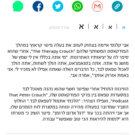
"מחצית בשכונה" – פודקאסט
אופניים
א
א
א
ספורט מוטורי
א
משתתפים וזוכים בפרסים
(גודל טקסט)
כדורמים
אבי קלנסי איימה בצחוק לעזוב את בעלה פיטר קראוץ' במהלך
תקנון משתתפים וזוכים בפרסים
טניס
הפודקאסט המשותף שלהם "The Therapy Crouch", אחרי שהוא
פוטבול אמריקאי NFL
סיפר לה על יציאותיו האחרונות. "מי אתה בכלל? אין לי שמץ של
תקנון עבור פעילות אלקטרה
מושג מי אתה. אתה בסנאפצ'אט, אתה הולך לשחות, אתה הולך
גיימינג E-Sports
לאכול טפאס לבד, כל הדברים האלה שאתה אפילו לא מזכיר לי. אני
בייסבול MLB
תקנון עבור פעילות ספורט 1 – "מרלן"
באמת אזרוק אותך", אמרה אבי.
ספורט אתגרי ואקסטרים
הוויכוח התחיל אחרי שפיטר חשף שהוא נהנה מאוכל לבד
תנאי שימוש
במסעדות טפאס בין פרקי הפודקאסט שלו, "That Peter Crouch
אומנויות לחימה
Podcast", ואפילו הצהיר: "הלכתי אתמול לטפאס לבד." החלוץ
הסביר שמדובר בפעולה מהירה ונוחה במסגרת לוח הזמנים שלו,
מדיניות פרטיות
אך אבי זיהתה בכך עוד "דגל אדום לרומן". פיטר השיב כי מטרתו
גיימינג E-Sports
היא "לנסות להיראות הכי טוב שאפשר" עבורה.
תקנון פעילות ספורט 1