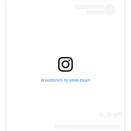
רשיון להקרנה פומבית לבית עסק
הצטרפות לחבילת הערוצים
לוח דרושים – ג'ובנט
תגיות
המגזין
הצגת פוסט זה באינסטגרם