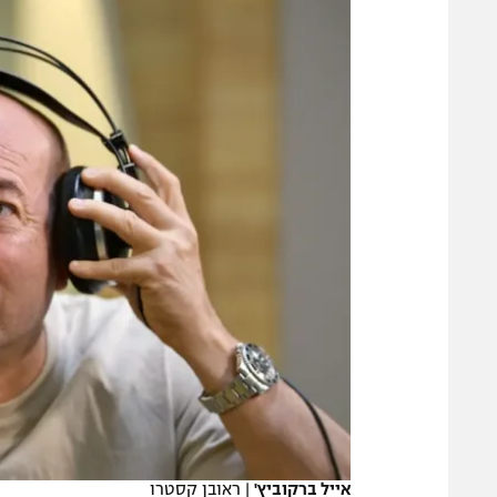
משתתפים וזוכים בפרסים
מכבי ת
הפועל 
תקנון משתתפים וזוכים בפרסים
הפועל 
תקנון עבור פעילות אלקטרה
הפועל 
תקנון עבור פעילות ספורט 1 – "מרלן"
מכבי נ
טניס
בני יהו
גיימינג E-Sports
תנאי שימוש
מדיניות פרטיות
תקנון פעילות ספורט 1
רשיון להקרנה פומבית לבית עסק
הצטרפות לחבילת הערוצים
לוח דרושים – ג'ובנט
תגיות
אייל ברקוביץ'
|
ראובן קסטרו