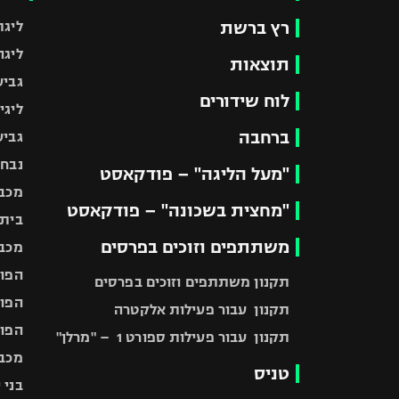
רץ ברשת
ליגת
ליגה
תוצאות
גביע
לוח שידורים
ליגי
ברחבה
גביע
נבחר
"מעל הליגה" – פודקאסט
מכבי
"מחצית בשכונה" – פודקאסט
בית"
משתתפים וזוכים בפרסים
מכבי
הפוע
תקנון משתתפים וזוכים בפרסים
הפוע
תקנון עבור פעילות אלקטרה
הפוע
תקנון עבור פעילות ספורט 1 – "מרלן"
מכבי
טניס
בני 