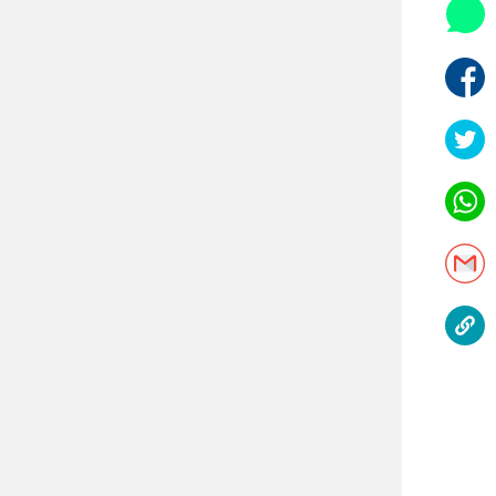
היאבקות WWE
אופניים
ספורט מוטורי
כדורמים
פוטבול אמריקאי NFL
בייסבול MLB
ספורט אתגרי
ואקסטרים
אומנויות לחימה
גיימינג E-Sports