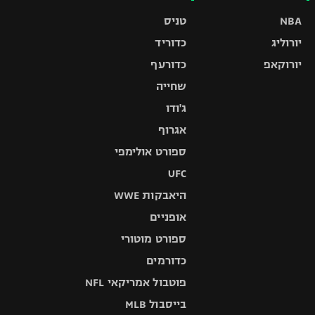
NBA
טניס
יורוליג
כדוריד
יורוקאפ
כדורעף
שחייה
ג'ודו
אגרוף
ספורט אולימפי
UFC
היאבקות WWE
אופניים
ספורט מוטורי
כדורמים
פוטבול אמריקאי NFL
בייסבול MLB