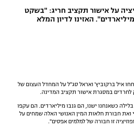
ציה על אישור תקציב חריג: "בשקט
יליארדים". האזינו לדיון המלא
תוכניתם אתמול (שני) ב-103FM שוחחו איל ברקוביץ' ואראל סג"ל על המחדל העצום של
 לחרדים במסגרת אישור תקציב המדינה.
ילה כשאנחנו ישנו, הם גנבו מיליארדים. הם עקפו
י ואת חבורת חלאות המין האנושי האלה שמחים על
וזיציה זו חבורה של למלמים אפסים".