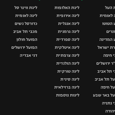
 העל
ליגת האלופות
ליגת ווינר סל
 לאומית
ליגה אירופית
ליגה לאומית
 הטוטו
ליגה אנגלית
כדורסל נשים
ונרים
ליגה גרמנית
מכבי תל אביב
 המדינה
ליגה ספרדית
הפועל חולון
ת ישראל
ליגה איטלקית
הפועל ירושלים
 חיפה
ליגה צרפתית
דני אבדיה
ר ירושלים
ליגה הולנדית
 תל אביב
ליגה טורקית
ל תל אביב
ליגה סינית
ל חיפה
ליגה ברזילאית
ל באר שבע
ליגות נוספות
 נתניה
יהודה