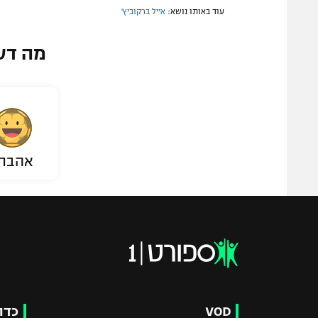
עוד באותו נושא:
אייל ברקוביץ'
מה דע
אהבת
VOD
כדו