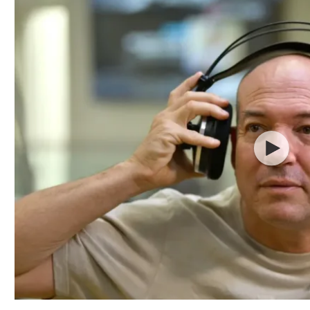
ל אביב
ליגה טורקית
תל אביב
ליגה סינית
חיפה
ליגה ברזילאית
באר שבע
ליגות נוספות
תניה
דה