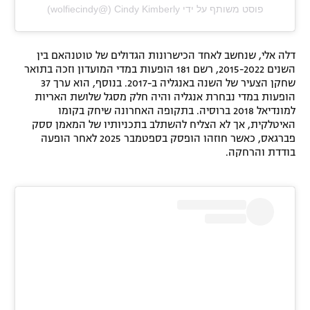
פוסט משותף על ידי ‏‎Cindy Kimberly‎‏ (@‏‎wolfiecindy‎‏)
דלה אלי, שנחשב לאחד הכישרונות הגדולים של טוטנהאם בין
השנים 2015-2022, רשם 181 הופעות במדי המועדון וזכה בתואר
שחקן הצעיר של השנה באנגליה ב-2017. בנוסף, הוא ערך 37
הופעות במדי נבחרת אנגליה והיה חלק מסגל שלושת האריות
למונדיאל 2018 ברוסיה. בתקופה האחרונה שיחק בקומו
האיטלקית, אך לא הצליח להשתלב בתכניותיו של המאמן ססק
פברגאס, כאשר חוזהו הופסק בספטמבר 2025 לאחר הופעה
בודדת והרחקה.