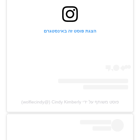
הצגת פוסט זה באינסטגרם
פוסט משותף על ידי ‏‎Cindy Kimberly‎‏ (@‏‎wolfiecindy‎‏)