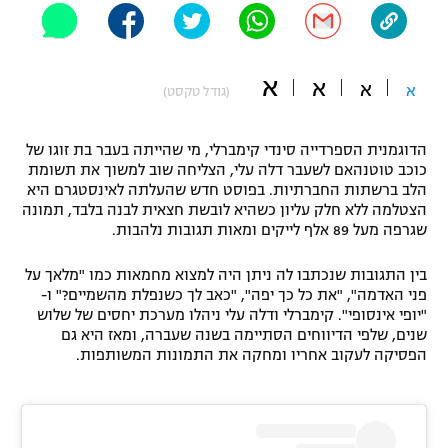
"מחצית בשכונה" – פודקאסט
אופניים
א
א
א
ספורט מוטורי
א
משתתפים וזוכים בפרסים
(גודל טקסט)
כדורמים
הדוגמנית הספרדייה סינדי קימברלי, מי שהייתה בעבר בת זוגו של
תקנון משתתפים וזוכים בפרסים
טניס
כוכב טוטנהאם לשעבר דלה עלי, הצליחה שוב למשוך את תשומת
פוטבול אמריקאי NFL
הלב ברשתות החברתיות. בפוסט חדש שהעלתה לאינסטגרם היא
תקנון עבור פעילות אלקטרה
הצטלמה ללא חלק עליון כשהיא לובשת חצאית לבנה בלבד, תמונה
גיימינג E-Sports
שגרפה מעל 89 אלף לייקים ומאות תגובות נלהבות.
בייסבול MLB
תקנון עבור פעילות ספורט 1 – "מרלן"
בין התגובות שנכתבו לה ניתן היה למצוא מחמאות כמו "מלאך על
ספורט אתגרי ואקסטרים
פני האדמה", "את כל כך יפה", "כאב לך כשנפלת מהשמיים?" ו-
תנאי שימוש
"יופי אינסופי". קימברלי ודלה עלי ניהלו מערכת יחסים של שלוש
אומנויות לחימה
שנים, שלפי הדיווחים הסתיימה בשנה שעברה, ומאז היא גם
הפסיקה לעקוב אחריו ומחקה את התמונות המשותפות.
מדיניות פרטיות
גיימינג E-Sports
תקנון פעילות ספורט 1