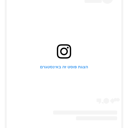
רשיון להקרנה פומבית לבית עסק
הצטרפות לחבילת הערוצים
לוח דרושים – ג'ובנט
תגיות
המגזין
הצגת פוסט זה באינסטגרם