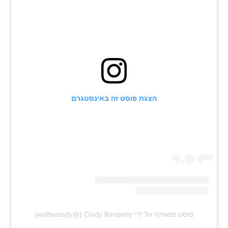
הצגת פוסט זה באינסטגרם
פוסט משותף על ידי ‏‎Cindy Kimberly‎‏ (@‏‎wolfiecindy‎‏)