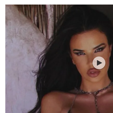
תל אביב
ליגה סינית
חיפה
ליגה ברזילאית
באר שבע
ליגות נוספות
תניה
דה