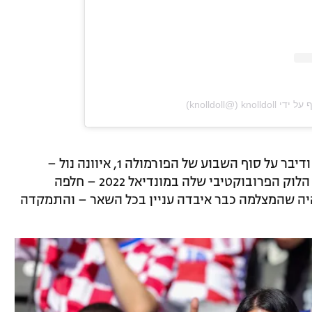
‎k‏ (@‏‎knolldoll‎‏)
בזמן שצוות השידור הבריטי צעד במתחם ודיבר על סוף השבוע של הפורמולה 1, איוונה נול –
הדוגמנית הקרואטית שהתפרסמה בזכות הלוק הפרובוקטיבי שלה במונדיאל 2022 – חלפה
יה שהמצלמה כבר איבדה עניין בכל השאר – והתמקדה