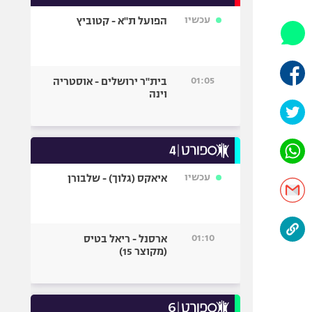
אופניים
עכשיו
הפועל ת"א - קטוביץ
ספורט מוטורי
כדורמים
פוטבול אמריקאי NFL
01:05
בית"ר ירושלים - אוסטריה
וינה
בייסבול MLB
ספורט אתגרי
ואקסטרים
אומנויות לחימה
גיימינג E-Sports
עכשיו
איאקס (גלוך) - שלבורן
01:10
ארסנל - ריאל בטיס
(מקוצר 15)