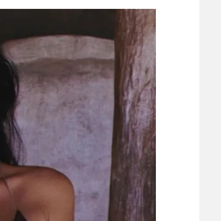
הפועל 
תקנון משתתפים וזוכים בפרסים
הפועל 
תקנון עבור פעילות אלקטרה
הפועל 
תקנון עבור פעילות ספורט 1 – "מרלן"
מכבי נ
טניס
בני יהו
גיימינג E-Sports
תנאי שימוש
מדיניות פרטיות
תקנון פעילות ספורט 1
רשיון להקרנה פומבית לבית עסק
הצטרפות לחבילת הערוצים
לוח דרושים – ג'ובנט
תגיות
המגזין