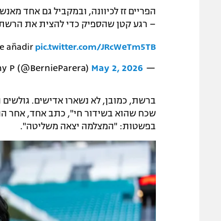
הפריים זז לכיוונה, ובמקביל גם אחד מאנ
– רגע קטן שהספיק כדי להצית את הרשת.
e añadir
pic.twitter.com/JRcWeTm5TB
May 2, 2026
— Benny P (@BernieParera)
ברשת, כמובן, לא נשארו אדישים. גולשים 
שכח שהוא בשידור חי", כתב אחד, אחר הוסי
בפשטות: "המצלמה יצאה משליטה".