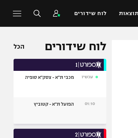
וצאות
לוח שידורים
לוח שידורים
כדורסל עולמי
ענפים נוספים
הכל
NBA
טניס
יורוליג
כדוריד
יורוקאפ
כדורעף
עכשיו
מכבי ת"א - צסק"א סופיה
שחייה
ג'ודו
01:10
הפועל ת"א - קטוביץ
אגרוף
ספורט אולימפי
UFC
היאבקות WWE