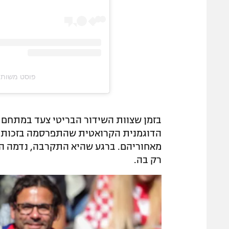
פוסט משותף על ידי ‏nolldoll‎
מאחוריהם. ברגע שהיא התקרבה, נדמה ה
רק בה.