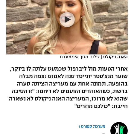
כדורסל נשים
נבחרת ישראל
יורוליג
ליגה ספרדית
טניס
VOD
מכבי תל אביב
מכבי חיפה
יורוקאפ
ליגה איטלקית
כדוריד
הפועל חולון
בית"ר ירושלים
רץ ברשת
ליגה צרפתית
כדורעף
הפועל ירושלים
מכבי תל אביב
ליגה הולנדית
האנה ניקולס
|
צילום מסך אינסטגרם
שחייה
תוצאות
דני אבדיה
הפועל תל אביב
אחרי הטעות מול ליברפול שכמעט עלתה לו ביוקר,
ליגה טורקית
ג'ודו
שוער מנצ'סטר יונייטד סנה לאמנס נצפה מבלה
הפועל חיפה
לוח שידורים
בהופעה. תמונה אחת עם מעריצה הציתה סערה
ליגה סינית
אגרוף
ברשת, כשהאוהדים הזועמים לא ריחמו: "זו הסיבה
הפועל באר שבע
שהוא לא מרוכז, המעריצה האנה ניקולס לא נשארה
ליגה ברזילאית
ברחבה
ספורט אולימפי
חייבת: "כולכם מוזרים"
מכבי נתניה
ליגות נוספות
UFC
"מעל הליגה" – פודקאסט
בני יהודה
מערכת ספורט 1
היאבקות WWE