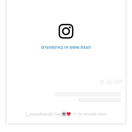
רשיון להקרנה פומבית לבית עסק
הצטרפות לחבילת הערוצים
לוח דרושים – ג'ובנט
הצגת פוסט זה באינסטגרם
תגיות
המגזין
פוסט משותף על ידי ‏‎han