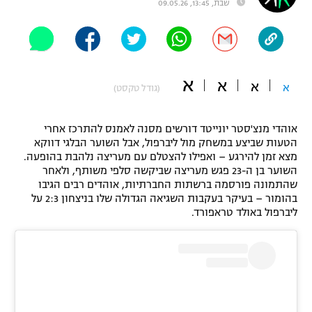
שבת, 13:45, 09.05.26
"מחצית בשכונה" – פודקאסט
אופניים
ספורט מוטורי
משתתפים וזוכים בפרסים
א
א
א
א
(גודל טקסט)
כדורמים
תקנון משתתפים וזוכים בפרסים
טניס
פוטבול אמריקאי NFL
אוהדי מנצ'סטר יונייטד דורשים מסנה לאמנס להתרכז אחרי
תקנון עבור פעילות אלקטרה
הטעות שביצע במשחק מול ליברפול, אבל השוער הבלגי דווקא
מצא זמן להירגע – ואפילו להצטלם עם מעריצה נלהבת בהופעה.
גיימינג E-Sports
בייסבול MLB
השוער בן ה-23 פגש מעריצה שביקשה סלפי משותף, ולאחר
תקנון עבור פעילות ספורט 1 – "מרלן"
שהתמונה פורסמה ברשתות החברתיות, אוהדים רבים הגיבו
ספורט אתגרי ואקסטרים
בהומור – בעיקר בעקבות השגיאה הגדולה שלו בניצחון 2:3 על
תנאי שימוש
ליברפול באולד טראפורד.
אומנויות לחימה
מדיניות פרטיות
גיימינג E-Sports
תקנון פעילות ספורט 1