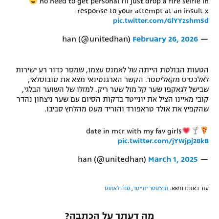
no need to get personal I'll just drop a fire selfie in
response to your attempt at an insult x
pic.twitter.com/GlYYzshmSd
February 26, 2026
— han (@unitedhan)
הטעות הבולטת הייתה של לאמנס עצמו, שמסר כדור רע ישירות
לאלכסיס מקאליסטר. הקשר הארגנטינאי מצא את סובוסלאי,
שבישל לגאקפו שער קל מול שער ריק. למזלו של השוער הבלגי,
קובי מאיינו הציל את יונייטד בדקות הסיום עם שער ניצחון נהדר
שהקפיץ את אולד טראפורד והוריד מעט מהלחץ סביבו.
date in mcr with my fav girls
pic.twitter.com/jYWjpj28kB
March 1, 2025
— han (@unitedhan)
עוד באותו נושא:
מנצ'סטר יונייטד
,
סנה לאמנס
מה דעתך על הכתבה?