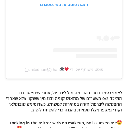
הצגת פוסט זה באינסטגרם
פוסט משותף על ידי ‏‎han
לאמנס עמד במרכז הדרמה מול ליברפול, אחרי שיונייטד כבר
הוליכה 0:2 משערים של מתאוס קוניה ובנג'מין ששקו. אלא שאחרי
ההפסקה ליברפול חזרה במהירות למשחק, כשדומיניק סובוסלאי
וקודי גאקפו ניצלו טעויות בהגנה כדי להשוות ל-2:2.
Looking in the mirror with no makeup, no issues to me