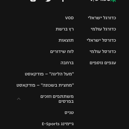
כדורגל ישראלי
VOD
כדורגל עולמי
רץ ברשת
ליגת העל
כדורסל ישראלי
תוצאות
ליגת
ליגה לאומית
האלופות
כדורסל עולמי
לוח שידורים
ליגת ווינר
סל
גביע הטוטו
ענפים נוספים
ברחבה
ליגה
NBA
אירופית
"מעל הליגה" – פודקאסט
ליגה לאומית
ליגיונרים
טניס
יורוליג
ליגה אנגלית
"מחצית בשכונה" – פודקאסט
כדורסל נשים
גביע המדינה
כדוריד
יורוקאפ
ליגה גרמנית
משתתפים וזוכים
בפרסים
מכבי תל
נבחרת
כדורעף
אביב
ישראל
ליגה
טניס
ספרדית
תקנון משתתפים
שחייה
הפועל חולון
מכבי חיפה
וזוכים בפרסים
גיימינג E-Sports
ליגה