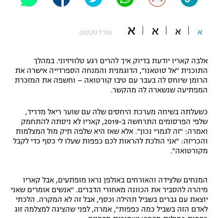
"מחצית בשכונה" – פודקאסט
אופניים
א
א
א
א
(גודל טקסט)
ספורט מוטורי
משתתפים וזוכים בפרסים
אלבה קאריו יודעת בדיוק איך להרים רגע טלוויזיוני. במהלך
כדורמים
התוכנית "אל סוטאנו", הדוגמנית והמנחה הספרדייה אישרה את
תקנון משתתפים וזוכים בפרסים
טניס
הרומן שיוחס לה בעבר עם טיבו קורטואה – וחשפה את המזכרת
פוטבול אמריקאי NFL
המפתיעה שנשארה לה מהקשר.
תקנון עבור פעילות אלקטרה
גיימינג E-Sports
כשעלתה בשיחה מערכת היחסים שלה עם שוער ריאל מדריד,
בייסבול MLB
תקנון עבור פעילות ספורט 1 – "מרלן"
שלפי הפרסומים התרחשה ב-2019, קאריו לא ניסתה להתחמק
ואמרה: "זה לגמרי נכון". אלא שאז היא שלפה תיק מול המצלמות
ספורט אתגרי ואקסטרים
והכריזה: "אני הולכת להראות לכם כפפות שעלו לי כסף כדי לקבל
תנאי שימוש
מקורטואה".
אומנויות לחימה
מדיניות פרטיות
המנחים שלצידה והאורחים באולפן נראו מופתעים, אבל קאריו
גיימינג E-Sports
מיהרה להסביר את הכוונה מאחורי הדברים. "אנשים אומרים שאני
יוצאת עם גברים בשביל תהילה וכסף, אבל זה לא המקרה. הלכתי
תקנון פעילות ספורט 1
לאדם הזה בשביל כמה כפפות", אמרה, לפני שהציגה למצלמה זוג