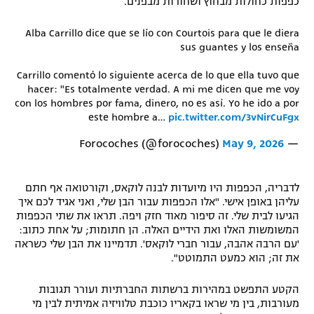
כפפות כחולות מבחוץ ושחורות מבפנים.
רשיון להקרנה פומבית לבית עסק
Alba Carrillo dice que se lío con Courtois para que le diera
sus guantes y los enseña
הצטרפות לחבילת הערוצים
Carrillo comentó lo siguiente acerca de lo que ella tuvo que
לוח דרושים – ג'ובנט
hacer: "Es totalmente verdad. A mi me dicen que me voy
con los hombres por fama, dinero, no es así. Yo he ido a por
este hombre a…
pic.twitter.com/3vNirCuFgx
תגיות
May 9, 2026
— Forocoches (@forocoches)
המגזין
לדבריה, הכפפות היו מיועדות לבנה לוקאס, וקורטואה אף חתם
עליהן באופן אישי. "אלו הכפפות עבור הבן שלי, ואני אגיד לכם איך
הגיעו לבית שלי. זה סיפור מאוד חזק ויפה. תראו את שתי הכפפות
המשומשות האלו ואת הידיים האלה. הן חתומות; על אחת כתוב:
'עם הרבה אהבה, עבור חברי לוקאס'. תדמיינו את הבן שלי כשראה
את זה; הוא כמעט התמוטט".
הקטע התפשט במהירות ברשתות החברתיות ועורר תגובות
מעורבות, בין מי שראו בקאריו כוכבת טלוויזיה אמיתית לבין מי