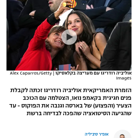
כדורסל נשים
נבחרת ישראל
יורוליג
ליגה ספרדית
טניס
VOD
מכבי תל אביב
מכבי חיפה
יורוקאפ
ליגה איטלקית
כדוריד
הפועל חולון
בית"ר ירושלים
רץ ברשת
ליגה צרפתית
כדורעף
הפועל ירושלים
מכבי תל אביב
ליגה הולנדית
שחייה
תוצאות
דני אבדיה
הפועל תל אביב
אוליביה רודריגו עם מעריצה בקלאסיקו
|
Alex Caparros/Getty
ליגה טורקית
ג'ודו
Images
הפועל חיפה
לוח שידורים
ליגה סינית
הזמרת האמריקאית אוליביה רודריגו זכתה לקבלת
אגרוף
הפועל באר שבע
פנים חגיגית בקאמפ נואו, הצטלמה עם הכוכב
ליגה ברזילאית
ברחבה
הצעיר (והפצוע) של בארסה וגנבה את הפוקוס - עד
ספורט אולימפי
מכבי נתניה
שהגיעה הסיטואציה שהפכה לבדיחה ברשת
ליגות נוספות
UFC
"מעל הליגה" – פודקאסט
בני יהודה
אופיר סיביליה
היאבקות WWE