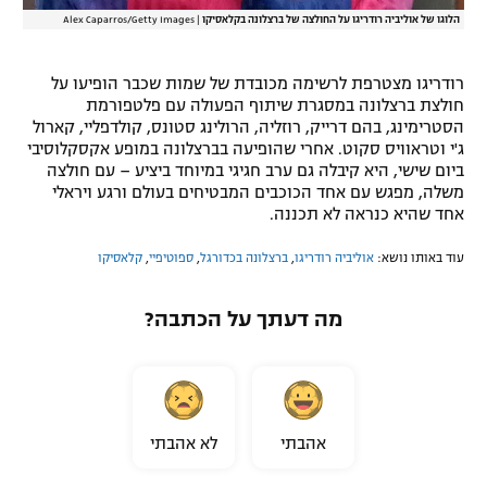
הלוגו של אוליביה רודריגו על החולצה של ברצלונה בקלאסיקו
|
Alex Caparros/Getty Images
רודריגו מצטרפת לרשימה מכובדת של שמות שכבר הופיעו על
חולצת ברצלונה במסגרת שיתוף הפעולה עם פלטפורמת
הסטרימינג, בהם דרייק, רוזליה, הרולינג סטונס, קולדפליי, קארול
ג'י וטראוויס סקוט. אחרי שהופיעה בברצלונה במופע אקסקלוסיבי
ביום שישי, היא קיבלה גם ערב חגיגי במיוחד ביציע – עם חולצה
משלה, מפגש עם אחד הכוכבים המבטיחים בעולם ורגע ויראלי
אחד שהיא כנראה לא תכננה.
עוד באותו נושא:
אוליביה רודריגו
,
ברצלונה בכדורגל
,
ספוטיפיי
,
קלאסיקו
מה דעתך על הכתבה?
אהבתי
לא אהבתי