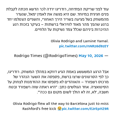
רשיון להקרנה פומבית לבית עסק
עוד לפני שריקת הפתיחה, רודריגו ירדה לכר הדשא וזכתה לקבלת
פנים חגיגית במיוחד. שם היא פגשה את לאמין ימאל, שנעדר
הצטרפות לחבילת הערוצים
מהמשחק בשל פציעה בשריר הירך האחורי, והשניים הצטלמו יחד
ברגע שהפך מהר מאוד לוויראלי ברשתות – בעיקר בזכות רגע
ההיכרות ביניהם שכלל צמד נשיקות על הלחיים.
לוח דרושים – ג'ובנט
Olivia Rodrigo and Lamine Yamal.
תגיות
pic.twitter.com/nNRz6d9zEY
המגזין
May 10, 2026
— Rodrigo Times (@RodrigoTimes)
אבל הרגע המשעשע באמת הגיע דווקא במהלך המשחק. רודריגו,
כך לפי הסרטונים שרצו ברשת, פספסה את השער הנהדר של
מרכוס רשפורד – והאוהדים לא פספסו את ההזדמנות לצחוק על
הסיטואציה. אחד הגולשים כתב: "היא ראתה שזה רשפורד ובטח
חשבה, 'לא, זה לא הולך לשום מקום גם ככה'".
Olivia Rodrigo flew all the way to Barcelona just to miss
Rashford's free kick
pic.twitter.com/E2rEpI1Z9R