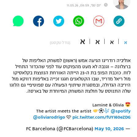
יום שני, 08:59, 11.05.26
"מחצית בשכונה" – פודקאסט
אופניים
ספורט מוטורי
משתתפים וזוכים בפרסים
א
א
א
כדורמים
א
(גודל טקסט)
תקנון משתתפים וזוכים בפרסים
טניס
פוטבול אמריקאי NFL
אוליביה רודריגו הגיעה אמש (ראשון) למשחק האליפות של
תקנון עבור פעילות אלקטרה
ברצלונה – וגנבה לא מעט מהפוקוס עוד לפני שהכדור התחיל
גיימינג E-Sports
בייסבול MLB
לזוז. כוכבת הפופ בת ה-23 הייתה האורחת הנוצצת בקלאסיקו
תקנון עבור פעילות ספורט 1 – "מרלן"
מול ריאל מדריד, שבו הקטלאנים חגגו זכייה באליפות דווקא מול
היריבה הגדולה, ובמסגרת שיתוף הפעולה עם ספוטיפיי גם הלוגו
ספורט אתגרי ואקסטרים
תנאי שימוש
שלה התנוסס על חולצת המשחק המיוחדת של בארסה.
אומנויות לחימה
Lamine & Olivia
The artist meets the artist
@spotify
מדיניות פרטיות
גיימינג E-Sports
@oliviarodrigo
🩷
pic.twitter.com/fUYI60eZDG
May 10, 2026
— FC Barcelona (@FCBarcelona)
תקנון פעילות ספורט 1