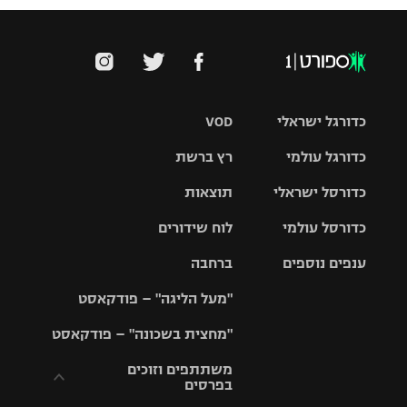
כדורגל ישראלי
VOD
כדורגל עולמי
רץ ברשת
ליגת העל
כדורסל ישראלי
תוצאות
ליגת
ליגה לאומית
האלופות
כדורסל עולמי
לוח שידורים
ליגת ווינר
סל
גביע הטוטו
ענפים נוספים
ברחבה
ליגה
NBA
אירופית
"מעל הליגה" – פודקאסט
ליגה לאומית
ליגיונרים
טניס
יורוליג
ליגה אנגלית
"מחצית בשכונה" – פודקאסט
כדורסל נשים
גביע המדינה
כדוריד
יורוקאפ
ליגה גרמנית
משתתפים וזוכים
בפרסים
מכבי תל
נבחרת
כדורעף
אביב
ישראל