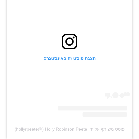
הצגת פוסט זה באינסטגרם
פוסט משותף על ידי ‏‎Holly Robinson Peete‎‏ (@‏‎hollyrpeete‎‏)