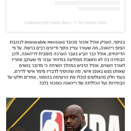
פוסט משותף על ידי ‏‎Halle Berry‎‏ (@‏‎halleberry‎‏)
בנוסף, העניק אוניל אזכור מכובד (Honorable Mention) לכוכבת
הפופ ריהאנה, מה שעורר עניין נוסף ודיונים רבים ברשת. על פי
הדיווחים, אוניל כבר הביע בעבר הערכה פומבית לריהאנה, ולכן
הבחירה בה לא נחשבת מפתיעה במיוחד עבור מי שעוקב אחריו
לאורך השנים. אוניל הדגיש במהלך השיחה כי מדובר בנשים
שאותן פגש באופן אישי, מה שהוסיף לדבריו מימד אישי לדירוג.
בעוד חלק מהגולשים קיבלו את הרשימה בהומור, אחרים חלקו על
הבחירות ועל הכללתה של ריהאנה כאזכור בלבד.