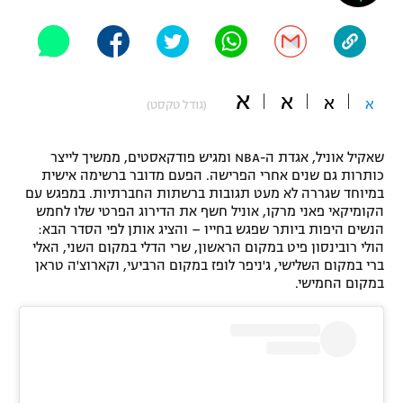
"מחצית בשכונה" – פודקאסט
אופניים
ספורט מוטורי
משתתפים וזוכים בפרסים
א
א
א
א
(גודל טקסט)
כדורמים
תקנון משתתפים וזוכים בפרסים
טניס
שאקיל אוניל, אגדת ה-NBA ומגיש פודקאסטים, ממשיך לייצר
פוטבול אמריקאי NFL
כותרות גם שנים אחרי הפרישה. הפעם מדובר ברשימה אישית
תקנון עבור פעילות אלקטרה
במיוחד שגררה לא מעט תגובות ברשתות החברתיות. במפגש עם
גיימינג E-Sports
בייסבול MLB
הקומיקאי פאני מרקו, אוניל חשף את הדירוג הפרטי שלו לחמש
תקנון עבור פעילות ספורט 1 – "מרלן"
הנשים היפות ביותר שפגש בחייו – והציג אותן לפי הסדר הבא:
הולי רובינסון פיט במקום הראשון, שרי הדלי במקום השני, האלי
ספורט אתגרי ואקסטרים
ברי במקום השלישי, ג'ניפר לופז במקום הרביעי, וקארוצ'ה טראן
תנאי שימוש
במקום החמישי.
אומנויות לחימה
מדיניות פרטיות
גיימינג E-Sports
תקנון פעילות ספורט 1