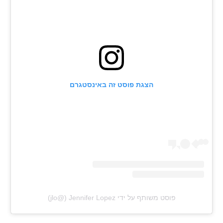
רשיון להקרנה פומבית לבית עסק
הצטרפות לחבילת הערוצים
לוח דרושים – ג'ובנט
תגיות
הצגת פוסט זה באינסטגרם
המגזין
פוסט משותף על ידי ‏‎Jennifer Lopez‎‏ (@‏‎jlo‎‏)