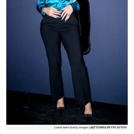
ג'ורג'ינה רודריגס בפסטיבל קאן
|
Lionel Hahn/Getty Images