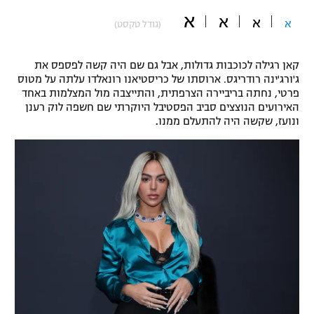
א
"מחצית בשכונה" – פודקאסט
א
א
א
(גודל טקסט)
אופניים
ספורט מוטורי
משתתפים וזוכים בפרסים
קאן רגילה לכוכבות גדולות, אבל גם שם היה קשה לפספס את
ג'ורג'ינה רודריגס. ארוסתו של כריסטיאנו רונאלדו עלתה על מטוס
פרטי, נחתה בריביירה הצרפתית, והתייצבה מול המצלמות באחד
כדורמים
תקנון משתתפים וזוכים בפרסים
האירועים הנוצצים סביב הפסטיבל היוקרתי שם חשפה לוק רענן
טניס
ונועז, שקשה היה להתעלם ממנו
.
פוטבול אמריקאי NFL
תקנון עבור פעילות אלקטרה
גיימינג E-Sports
בייסבול MLB
תקנון עבור פעילות ספורט 1 – "מרלן"
ספורט אתגרי ואקסטרים
תנאי שימוש
אומנויות לחימה
מדיניות פרטיות
גיימינג E-Sports
תקנון פעילות ספורט 1