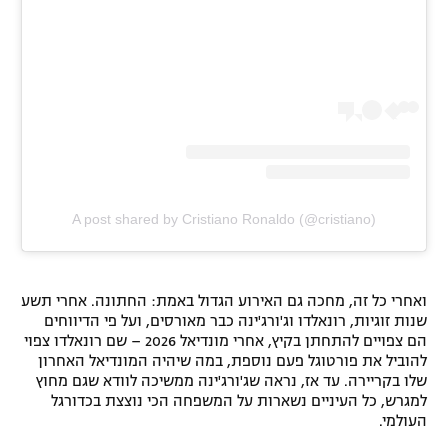
A post shared by Cristiano Ronaldo (@cristiano)
ואחרי כל זה, מחכה גם האירוע הגדול באמת: החתונה. אחרי תשע
שנות זוגיות, רונאלדו וג'ורג'ינה כבר מאורסים, ועל פי הדיווחים
הם צפויים להתחתן בקיץ, אחרי מונדיאל 2026 – שם רונאלדו צפוי
להוביל את פורטוגל פעם נוספת, במה שיהיה המונדיאל האחרון
שלו בקריירה. עד אז, נראה שג'ורג'ינה ממשיכה לוודא שגם מחוץ
למגרש, כל העיניים נשארות על המשפחה הכי נוצצת בכדורגל
העולמי.