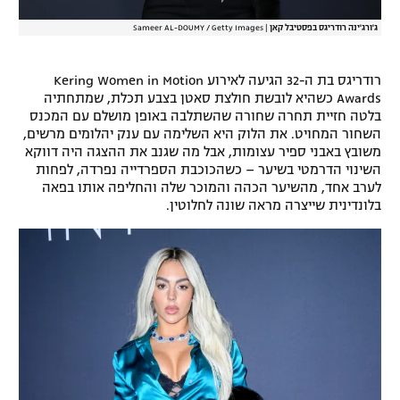
רשיון להקרנה פומבית לבית עסק
ג'ורג'ינה רודריגס בפסטיבל קאן
|
Sameer AL-DOUMY / Getty Images
הצטרפות לחבילת הערוצים
רודריגס בת ה-32 הגיעה לאירוע Kering Women in Motion
Awards כשהיא לובשת חולצת סאטן בצבע תכלת, שמתחתיה
לוח דרושים – ג'ובנט
בלטה חזיית תחרה שחורה שהשתלבה באופן מושלם עם המכנס
השחור המחויט. את הלוק היא השלימה עם ענק יהלומים מרשים,
תגיות
משובץ באבני ספיר עצומות, אבל מה שגנב את ההצגה היה דווקא
השינוי הדרמטי בשיער – כשהכוכבת הספרדייה נפרדה, לפחות
לערב אחד, מהשיער הכהה והמוכר שלה והחליפה אותו בפאה
המגזין
בלונדינית שייצרה מראה שונה לחלוטין.