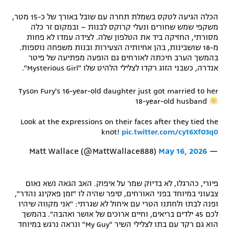
רשיון להקרנה פומבית לבית עסק
הכלה הגיעה לטקס בשמלת תחרה עם שובל באורך של כ-15 מטר,
משקפי שמש שחורים ונעלי קרוקס לבנות – ובמקום זר כלה
הצטרפות לחבילת הערוצים
מסורתי, החזיקה ביד את הטלפון שלה. לצידה עמדו לא פחות
מ-18 שושבינות, בהן אחיותיה הצעירות ובנות משפחה נוספות.
בהמשך הערב חיכתה לאורחים גם הופעה מפתיעה של פיטר
לוח דרושים – ג'ובנט
אנדרה, כשבני הזוג רקדו לצלילי הלהיט שלו "Mysterious Girl".
תגיות
Tyson Fury's 16-year-old daughter just got married to her
18-year-old husband
המגזין
Look at the expressions on their faces after they tied the
knot!
pic.twitter.com/cyt6XfO3q0
May 16, 2026
— Matt Wallace (@MattWallace888)
פיורי, כהרגלו, לא בדיוק שמר על איפוק. האב הגאה נשא נאום
צבעוני במיוחד בפני האורחים, סיפר שהיה לו "זמן פאקינג נהדר",
ופנה לבתו ולחתנו הטרי עם איחול לא שגרתי: "אני מקווה שיהיו
לכם 45 ילדים בריאים, וחיים ארוכים של אושר ואהבה". בהמשך
הוא גם רקד עם בתו לצלילי השיר "My Guy" ונראה נרגש במיוחד