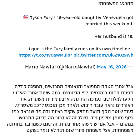
מהרגע המשפחתי.
Tyson Fury's 16-year-old daughter Venezuela got
married this weekend.
Her husband is 18.
I guess the Fury family runs on its own timeline…
https://t.co/1vOaWMuior
pic.twitter.com/Bi6Z1U29Wh
May 16, 2026
— Mario Nawfal (@MarioNawfal)
אבל אחרי הטקס המפואר והנאומים המרגשים, החגיגה קיבלה
תפנית פחות רומנטית. לפי הדיווחים, כמה שעות אחרי האירוע
הגיעו למלון שבו נערכה החתונה ארבע ניידות משטרה. אחד
האורחים נראה עובר חיפוש ולאחר מכן מוכנס לרכב משטרתי,
בעוד שוטר נוסף תועד מחזיק שקית ראיות ובה מה שנראה כמו
כסף מזומן וטלפון נייד. בשלב זה לא ברור מה בדיוק התרחש
במקום – אבל אם יש משהו אחד בטוח, זה שגם כשמדובר בחתונה
משפחתית, אצל משפחת פיורי שום דבר לא נגמר בשקט.