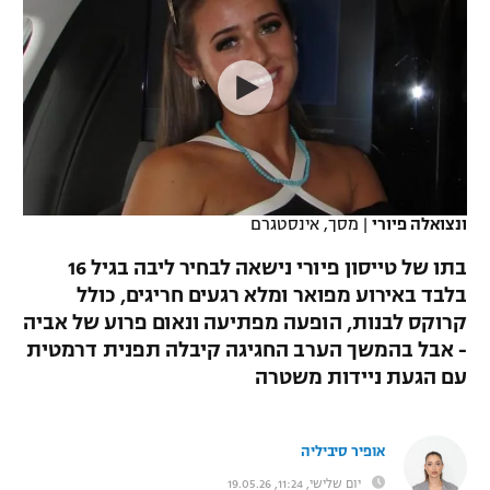
כדורסל נשים
נבחרת ישראל
יורוליג
ליגה ספרדית
טניס
VOD
מכבי תל אביב
מכבי חיפה
יורוקאפ
ליגה איטלקית
כדוריד
הפועל חולון
בית"ר ירושלים
רץ ברשת
ליגה צרפתית
כדורעף
הפועל ירושלים
מכבי תל אביב
ליגה הולנדית
שחייה
תוצאות
ונצואלה פיורי
|
מסך, אינסטגרם
דני אבדיה
הפועל תל אביב
ליגה טורקית
בתו של טייסון פיורי נישאה לבחיר ליבה בגיל 16
ג'ודו
הפועל חיפה
בלבד באירוע מפואר ומלא רגעים חריגים, כולל
לוח שידורים
ליגה סינית
קרוקס לבנות, הופעה מפתיעה ונאום פרוע של אביה
אגרוף
הפועל באר שבע
- אבל בהמשך הערב החגיגה קיבלה תפנית דרמטית
ליגה ברזילאית
ברחבה
עם הגעת ניידות משטרה
ספורט אולימפי
מכבי נתניה
ליגות נוספות
UFC
"מעל הליגה" – פודקאסט
בני יהודה
אופיר סיביליה
היאבקות WWE
יום שלישי, 11:24, 19.05.26