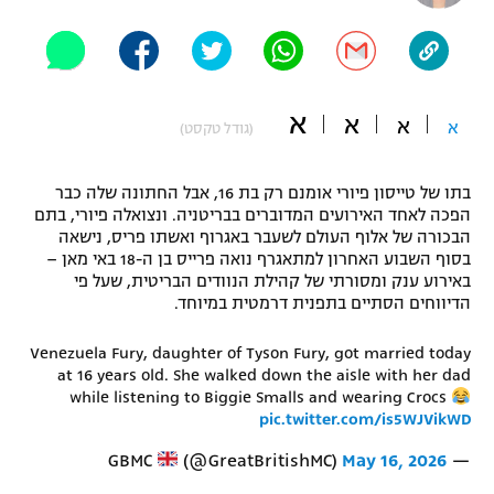
"מחצית בשכונה" – פודקאסט
אופניים
ספורט מוטורי
משתתפים וזוכים בפרסים
א
א
א
א
(גודל טקסט)
כדורמים
תקנון משתתפים וזוכים בפרסים
טניס
בתו של טייסון פיורי אומנם רק בת 16, אבל החתונה שלה כבר
פוטבול אמריקאי NFL
הפכה לאחד האירועים המדוברים בבריטניה. ונצואלה פיורי, בתם
תקנון עבור פעילות אלקטרה
הבכורה של אלוף העולם לשעבר באגרוף ואשתו פריס, נישאה
גיימינג E-Sports
בייסבול MLB
בסוף השבוע האחרון למתאגרף נואה פרייס בן ה-18 באי מאן –
תקנון עבור פעילות ספורט 1 – "מרלן"
באירוע ענק ומסורתי של קהילת הנוודים הבריטית, שעל פי
הדיווחים הסתיים בתפנית דרמטית במיוחד.
ספורט אתגרי ואקסטרים
תנאי שימוש
Venezuela Fury, daughter of Tyson Fury, got married today
אומנויות לחימה
at 16 years old. She walked down the aisle with her dad
while listening to Biggie Smalls and wearing Crocs
מדיניות פרטיות
גיימינג E-Sports
pic.twitter.com/is5WJVikWD
(@GreatBritishMC)
May 16, 2026
— GBMC
תקנון פעילות ספורט 1