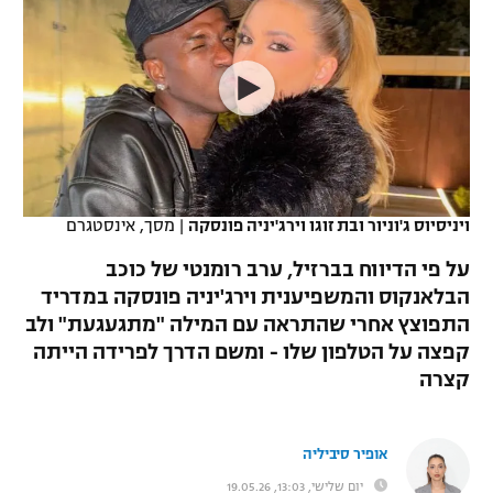
כדורסל נשים
נבחרת ישראל
יורוליג
ליגה ספרדית
טניס
VOD
מכבי תל אביב
מכבי חיפה
יורוקאפ
ליגה איטלקית
כדוריד
הפועל חולון
בית"ר ירושלים
רץ ברשת
ליגה צרפתית
כדורעף
הפועל ירושלים
מכבי תל אביב
ליגה הולנדית
שחייה
תוצאות
ויניסיוס ג'וניור ובת זוגו וירג'יניה פונסקה
|
מסך, אינסטגרם
דני אבדיה
הפועל תל אביב
ליגה טורקית
על פי הדיווח בברזיל, ערב רומנטי של כוכב
ג'ודו
הפועל חיפה
הבלאנקוס והמשפיענית וירג'יניה פונסקה במדריד
לוח שידורים
ליגה סינית
התפוצץ אחרי שהתראה עם המילה "מתגעגעת" ולב
אגרוף
הפועל באר שבע
קפצה על הטלפון שלו - ומשם הדרך לפרידה הייתה
ליגה ברזילאית
ברחבה
קצרה
ספורט אולימפי
מכבי נתניה
ליגות נוספות
UFC
"מעל הליגה" – פודקאסט
בני יהודה
אופיר סיביליה
היאבקות WWE
יום שלישי, 13:03, 19.05.26