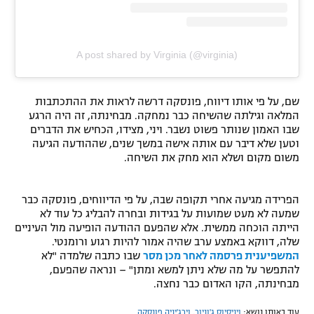
A post shared by Virginia (@virginia)
שם, על פי אותו דיווח, פונסקה דרשה לראות את ההתכתבות
המלאה וגילתה שהשיחה כבר נמחקה. מבחינתה, זה היה הרגע
שבו האמון שנותר פשוט נשבר. ויני, מצידו, הכחיש את הדברים
וטען שלא דיבר עם אותה אישה במשך שנים, שההודעה הגיעה
משום מקום ושלא הוא מחק את השיחה.
הפרידה מגיעה אחרי תקופה שבה, על פי הדיווחים, פונסקה כבר
שמעה לא מעט שמועות על בגידות ובחרה להבליג כל עוד לא
הייתה הוכחה ממשית. אלא שהפעם ההודעה הופיעה מול העיניים
שלה, דווקא באמצע ערב שהיה אמור להיות רגוע ורומנטי.
המשפיענית פרסמה לאחר מכן מסר
שבו כתבה שלמדה "לא
להתפשר על מה שלא ניתן למשא ומתן" – ונראה שהפעם,
מבחינתה, הקו האדום כבר נחצה.
עוד באותו נושא:
ויניסיוס ג'וניור
,
וירג'יניה פונסקה