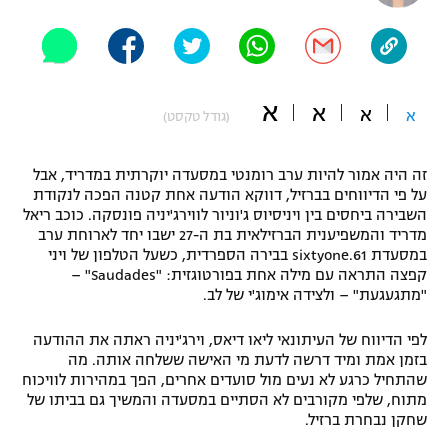
"מחצית בשכונה" – פודקאסט
אופניים
ספורט מוטורי
משתתפים וזוכים בפרסים
א
א
א
א
(גודל טקסט)
כדורמים
תקנון משתתפים וזוכים בפרסים
טניס
זה היה אמור להיות ערב רומנטי במסעדה יוקרתית במדריד, אבל
פוטבול אמריקאי NFL
על פי הדיווחים בברזיל, דווקא הודעה אחת קטנה הפכה לנקודת
תקנון עבור פעילות אלקטרה
השבירה ביחסים בין ויניסיוס ג'וניור לווירג'יניה פונסקה. כוכב ריאל
גיימינג E-Sports
בייסבול MLB
מדריד והמשפיענית הברזילאית בת ה-27 ישבו יחד לארוחת ערב
תקנון עבור פעילות ספורט 1 – "מרלן"
במסעדת 61.sixtyone בבירה הספרדית, כשעל הטלפון של ויני
קפצה התראה עם מילה אחת בפורטוגזית: "Saudades" –
ספורט אתגרי ואקסטרים
"מתגעגעת" – ולצידה אימוג'י של לב.
תנאי שימוש
אומנויות לחימה
לפי הדיווח של העיתונאי ליאו דיאס, וירג'יניה ראתה את ההודעה
בזמן אמת ומיד דרשה לדעת מי האישה ששלחה אותה. מה
מדיניות פרטיות
גיימינג E-Sports
שהתחיל כרגע לא נעים מול סועדים אחרים, הפך במהירות לוויכוח
מתוח, שלפי מקורבים לא הסתיים במסעדה והמשיך גם בביתו של
שחקן נבחרת ברזיל.
תקנון פעילות ספורט 1