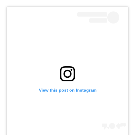
רשיון להקרנה פומבית לבית עסק
הצטרפות לחבילת הערוצים
לוח דרושים – ג'ובנט
תגיות
המגזין
View this post on Instagram