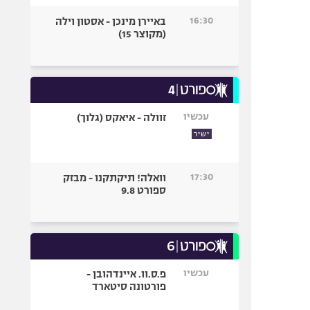
16:30
באיירן מינכן - אסטון וילה
(מקוצר 15)
עכשיו
זוולה - איאקס (גלוך)
ישיר
17:30
וואלה! תיקתקנו - מבזק
ספורט 9.8
עכשיו
פ.ס.וו. איינדהובן -
פורטונה סיטארד