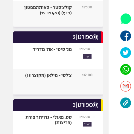
היאבקות WWE
17:00
קולצ'סטר - סאותהמפטון
אופניים
(פרץ) (מקוצר 15)
ספורט מוטורי
כדורמים
פוטבול אמריקאי NFL
בייסבול MLB
עכשיו
מנ' סיטי - את' מדריד
ספורט אתגרי
ישיר
ואקסטרים
אומנויות לחימה
16:00
צ'לסי - מילאן (מקוצר 15)
גיימינג E-Sports
עכשיו
סט. פאולי - גרויתר פורת
(פריצות)
ישיר