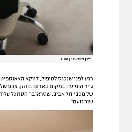
לירן שטראובר
|
אור גפן
רגע לפני שנכנס לטיפול, דווקא האאוטפיט 
גייר הופיעה במקום באדום בוהק, צבע של
של מכבי תל אביב. שטראובר הסתכל עליה, ח
שור זועם".