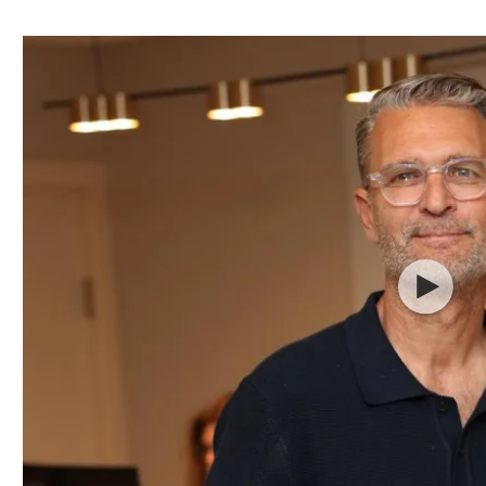
ל אביב
ליגה טורקית
תל אביב
ליגה סינית
חיפה
ליגה ברזילאית
באר שבע
ליגות נוספות
תניה
דה