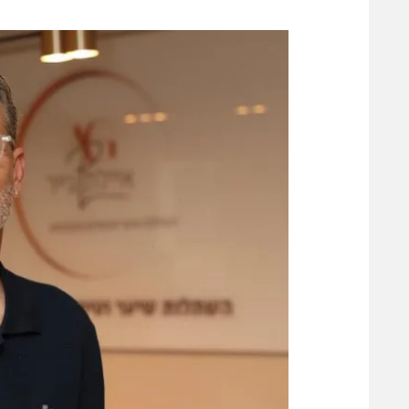
משתתפים וזוכים בפרסים
מכבי ת
הפועל 
תקנון משתתפים וזוכים בפרסים
הפועל 
תקנון עבור פעילות אלקטרה
הפועל 
תקנון עבור פעילות ספורט 1 – "מרלן"
מכבי נ
טניס
בני יהו
גיימינג E-Sports
תנאי שימוש
מדיניות פרטיות
תקנון פעילות ספורט 1
רשיון להקרנה פומבית לבית עסק
הצטרפות לחבילת הערוצים
לוח דרושים – ג'ובנט
תגיות