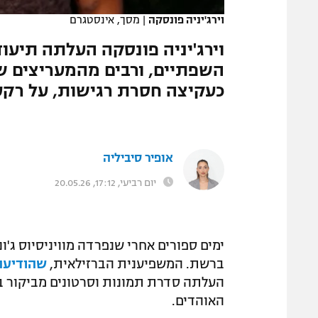
וירג'יניה פונסקה
|
מסך, אינסטגרם
וירג'יניה פונסקה העלתה תיעו
השפתיים, ורבים מהמעריצים של
כעקיצה חסרת רגישות, על רקע
אופיר סיביליה
יום רביעי, 17:12, 20.05.26
ימים ספורים אחרי שנפרדה מוויניסיוס ג'ו
ברשת. המשפיענית הברזילאית,
שהודיעה
העלתה סדרת תמונות וסרטונים מביקור בג
האוהדים.