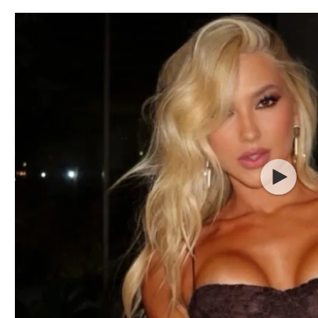
תל אביב
ליגה סינית
חיפה
ליגה ברזילאית
באר שבע
ליגות נוספות
תניה
דה