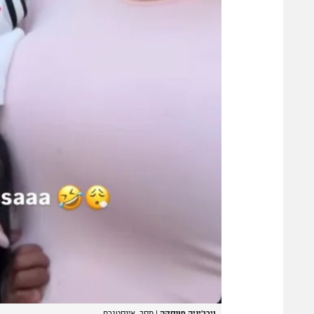
וירג'יניה פונסקה
|
מסך, אינסטגרם