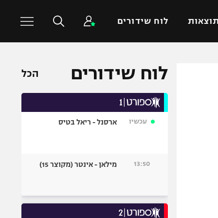
וצאות
לוח שידורים
לוח שידורים
כדורסל עולמי
ענפים נוספים
הכל
NBA
טניס
יורוליג
כדוריד
יורוקאפ
כדורעף
עכשיו
ארסנל - ריאל בטיס
שחייה
ג'ודו
13:50
מילאן - אינטר (מקוצר 15)
אגרוף
ספורט אולימפי
UFC
היאבקות WWE