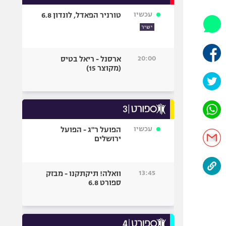
אופניים
עכשיו
טורניר הפאדל, לונדון 6.8
ספורט מוטורי
ישיר
כדורמים
פוטבול אמריקאי NFL
20:00
ארסנל - ריאל בטיס
(מקוצר 15)
בייסבול MLB
ספורט אתגרי
ואקסטרים
אומנויות לחימה
גיימינג E-Sports
עכשיו
הפועל ר"ג - הפועל
ירושלים
13:45
וואלה! תיקתקנו - מבזק
ספורט 6.8