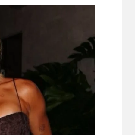
הפועל 
תקנון משתתפים וזוכים בפרסים
הפועל 
תקנון עבור פעילות אלקטרה
הפועל 
תקנון עבור פעילות ספורט 1 – "מרלן"
מכבי נ
טניס
בני יהו
גיימינג E-Sports
תנאי שימוש
מדיניות פרטיות
תקנון פעילות ספורט 1
רשיון להקרנה פומבית לבית עסק
הצטרפות לחבילת הערוצים
לוח דרושים – ג'ובנט
תגיות
המגזין