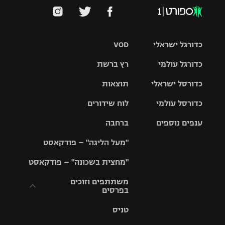
כדורגל ישראלי
VOD
כדורגל עולמי
רץ ברשת
ליגת העל
כדורסל ישראלי
תוצאות
ליגת
ליגה לאומית
האלופות
כדורסל עולמי
לוח שידורים
ליגת ווינר
סל
גביע הטוטו
ענפים נוספים
ברחבה
ליגה
NBA
אירופית
"מעל הליגה" – פודקאסט
ליגה לאומית
ליגיונרים
טניס
יורוליג
ליגה אנגלית
"מחצית בשכונה" – פודקאסט
כדורסל נשים
גביע המדינה
כדוריד
יורוקאפ
ליגה גרמנית
משתתפים וזוכים
בפרסים
מכבי תל
נבחרת
כדורעף
אביב
ישראל
ליגה
טניס
ספרדית
תקנון משתתפים
שחייה
הפועל חולון
מכבי חיפה