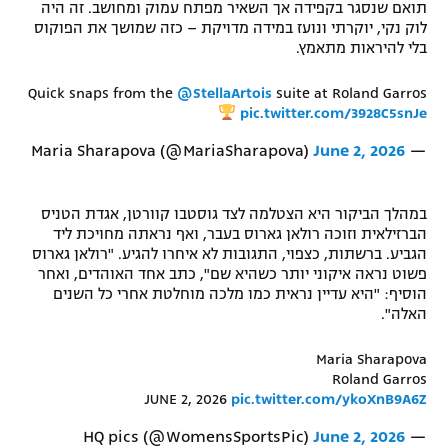
תואם שנסגר בקפידה אך השאיר מפתח עמוק ומחושב. זה היה
רשיון להקרנה פומבית לבית עסק
לוק נקי, יוקרתי ונועז במידה מדויקת – כזה שמושך את הפוקוס
בלי להיראות מתאמץ.
הצטרפות לחבילת הערוצים
Quick snaps from the
@StellaArtois
suite at Roland Garros
pic.twitter.com/3928C5snJe
לוח דרושים – ג'ובנט
June 2, 2026
— Maria Sharapova (@MariaSharapova)
תגיות
במהלך הביקור היא הצטלמה לצד גוסטבו קוורטן, אגדת הטניס
המגזין
הברזילאית וזוכה רולאן גארוס בעבר, ואף נראתה מחויכת ליד
הגביע. ברשתות, כצפוי, התגובות לא איחרו להגיע. "רולאן גארוס
פשוט נראה איקוני יותר כשהיא שם", כתב אחד האוהדים, ואחר
הוסיף: "היא עדיין נראית כמו מלכה מוחלטת אחרי כל השנים
האלה".
Maria Sharapova
Roland Garros
JUNE 2, 2026
pic.twitter.com/ykoXnB9A6Z
June 2, 2026
— HQ pics (@WomensSportsPic)