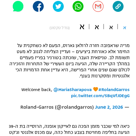
"מחצית בשכונה" – פודקאסט
אופניים
א
א
א
ספורט מוטורי
א
משתתפים וזוכים בפרסים
(גודל טקסט)
כדורמים
מריה שראפובה חזרה לרולאן גארוס, הפעם לא כשחקנית על
תקנון משתתפים וזוכים בפרסים
טניס
החימר אלא כאורחת ביציעים – ועדיין הצליחה לגנוב לא מעט
פוטבול אמריקאי NFL
תשומת לב. טניסאית העבר, שזכתה בטורניר בפריז פעמיים
תקנון עבור פעילות אלקטרה
במהלך הקריירה שלה, הגיעה ביום העשירי של התחרות והזכירה
גיימינג E-Sports
לכולם שגם שנים אחרי הפרישה, היא עדיין אחת הדמויות הכי
בייסבול MLB
תקנון עבור פעילות ספורט 1 – "מרלן"
אלגנטיות ומסקרנות בענף.
ספורט אתגרי ואקסטרים
Welcome back,
@MariaSharapova
#RolandGarros
תנאי שימוש
pic.twitter.com/SBqVfJDEgG
אומנויות לחימה
June 2, 2026
— Roland-Garros (@rolandgarros)
מדיניות פרטיות
גיימינג E-Sports
כיאה למי שכבר מזמן הפכה גם לאייקון אופנה, הרוסייה בת ה-39
תקנון פעילות ספורט 1
הגיעה בחליפה מחויטת בצבע כחול כהה, עם מכנס אלגנטי וג'קט