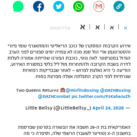
"מחצית בשכונה" – פודקאסט
אופניים
א
א
א
ספורט מוטורי
א
משתתפים וזוכים בפרסים
(גודל טקסט)
כדורמים
אירוע הקרבות המסקרן של כוכב הריאליטי והמתאגרף טומי פיורי
תקנון משתתפים וזוכים בפרסים
טניס
והסטרונגמן אדי הול ספג מכה לא צפויה ימים ספורים לפני הערב
פוטבול אמריקאי NFL
הגדול במנצ'סטר. לאה גוטי, כוכבת הפורנו שהייתה אמורה לעלות
תקנון עבור פעילות אלקטרה
לזירה בשבת הקרובה ולהתחרות מול ליל בלסי במסגרת האירוע,
גיימינג E-Sports
הודיעה כי היא נאלצת לפרוש – לאחר שבבדיקות רפואיות
בייסבול MLB
תקנון עבור פעילות ספורט 1 – "מרלן"
שגרתיות לפני הקרב התגלתה אצלה מפרצת במוח.
ספורט אתגרי ואקסטרים
Two Queens Returns
@MisfitsBoxing
@DAZNBoxing
תנאי שימוש
@DAZNCombat
pic.twitter.com/PzKaheJuZh
אומנויות לחימה
April 24, 2026
— Little Bellsy (@LittleBellsy_)
מדיניות פרטיות
גיימינג E-Sports
האמריקאית בת ה-29 חשפה את הבשורה בסרטון שפרסמה
תקנון פעילות ספורט 1
בחשבון ה-X (טוויטר לשעבר) הרשמי שלה, וסיפרה כי מה