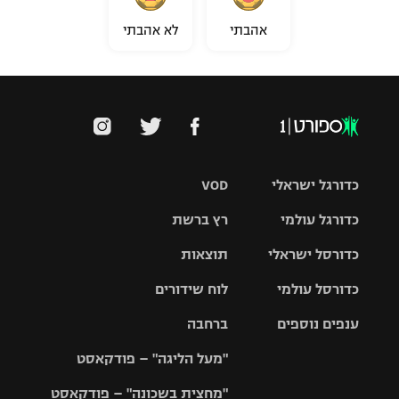
אהבתי
לא אהבתי
כדורגל ישראלי
VOD
כדורגל עולמי
רץ ברשת
ליגת העל
כדורסל ישראלי
תוצאות
ליגת
ליגה לאומית
האלופות
כדורסל עולמי
לוח שידורים
ליגת ווינר
סל
גביע הטוטו
ענפים נוספים
ברחבה
ליגה
NBA
אירופית
"מעל הליגה" – פודקאסט
ליגה לאומית
ליגיונרים
טניס
יורוליג
ליגה אנגלית
"מחצית בשכונה" – פודקאסט