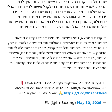
שהתחיל כבדיקות רגילות לקבלת אישור להילחם הפך לרגע
רשיון להקרנה פומבית לבית עסק
מטלטל. "סריקות מוח שגרתיות כדי לקבל אישור להילחם הראו לי
משהו שלא הייתי יכולה אפילו לדמיין כאפשרות עבורי", סיפרה.
"בדיקות ה-MRI וה-MRA שלי הראו מפרצת במוח. הופניתי
הצטרפות לחבילת הערוצים
לנוירולוג, שהזמין בדיקת CTA כדי לבדוק אם זו באמת מפרצת או
אולי וריאנט תקין. אבל בסופו של דבר, זו מפרצת אמיתית".
לוח דרושים – ג'ובנט
בעקבות הממצא, גוטי נפגשה עם נוירוכירורג וקיבלה הוראה
תגיות
להימנע מכל פעילות שעלולה להעלות את הדופק או להפעיל לחץ
על הגוף. "ברור שלחימה וכל דבר קרבי, או כל דבר שמעלה לי את
הדופק – בין אם זה מאמץ בהרמת משקולות, ספרינטים, עצירת
המגזין
נשימה, כל דבר כזה – אני לא יכולה לעשות", הסבירה. "כי אני
מסתכנת בכך שהדפנות ידקקו עוד יותר ואולי תהיה קריעה של
המפרצת, וזה יהיה רע מאוד".
Leah Gotti is no longer fighting on the Fury-Hall
undercard on June 13th due to her MRI/MRA showing an
aneurysm in her brain
https://t.co/9OP3h22NzG
May 30, 2026
— IFN (@IfnBoxing)