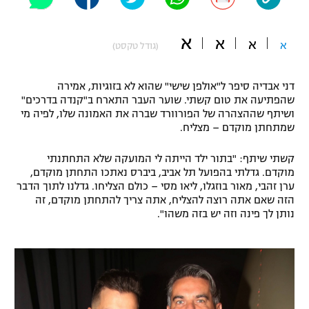
"מחצית בשכונה" – פודקאסט
אופניים
א
א
א
א
(גודל טקסט)
ספורט מוטורי
משתתפים וזוכים בפרסים
דני אבדיה סיפר ל"אולפן שישי" שהוא לא בזוגיות, אמירה
כדורמים
שהפתיעה את טום קשתי. שוער העבר התארח ב"קנדה בדרכים"
תקנון משתתפים וזוכים בפרסים
טניס
ושיתף שההצהרה של הפורוורד שברה את האמונה שלו, לפיה מי
פוטבול אמריקאי NFL
שמתחתן מוקדם – מצליח.
תקנון עבור פעילות אלקטרה
גיימינג E-Sports
קשתי שיתף: "בתור ילד הייתה לי המועקה שלא התחתנתי
בייסבול MLB
תקנון עבור פעילות ספורט 1 – "מרלן"
מוקדם. גדלתי בהפועל תל אביב, ביברס נאתכו התחתן מוקדם,
ערן זהבי, מאור בוזגלו, ליאו מסי – כולם הצליחו. גדלנו לתוך הדבר
ספורט אתגרי ואקסטרים
הזה שאם אתה רוצה להצליח, אתה צריך להתחתן מוקדם, זה
תנאי שימוש
נותן לך פינה וזה יש בזה משהו".
אומנויות לחימה
מדיניות פרטיות
גיימינג E-Sports
תקנון פעילות ספורט 1