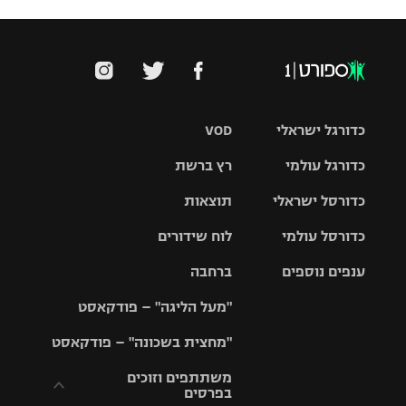
כדורגל ישראלי
VOD
כדורגל עולמי
רץ ברשת
ליגת העל
כדורסל ישראלי
תוצאות
ליגת
ליגה לאומית
האלופות
כדורסל עולמי
לוח שידורים
ליגת ווינר
סל
גביע הטוטו
ענפים נוספים
ברחבה
ליגה
NBA
אירופית
"מעל הליגה" – פודקאסט
ליגה לאומית
ליגיונרים
טניס
יורוליג
ליגה אנגלית
"מחצית בשכונה" – פודקאסט
כדורסל נשים
גביע המדינה
כדוריד
יורוקאפ
ליגה גרמנית
משתתפים וזוכים
בפרסים
מכבי תל
נבחרת